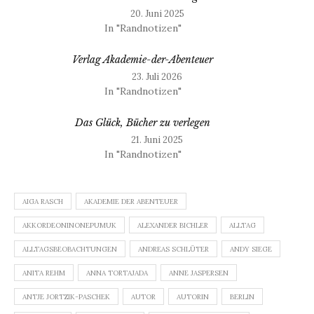
20. Juni 2025
In "Randnotizen"
Verlag Akademie-der-Abenteuer
23. Juli 2026
In "Randnotizen"
Das Glück, Bücher zu verlegen
21. Juni 2025
In "Randnotizen"
AIGA RASCH
AKADEMIE DER ABENTEUER
AKKORDEONINONEPUMUK
ALEXANDER BICHLER
ALLTAG
ALLTAGSBEOBACHTUNGEN
ANDREAS SCHLÜTER
ANDY SIEGE
ANITA REHM
ANNA TORTAJADA
ANNE JASPERSEN
ANTJE JORTZIK-PASCHEK
AUTOR
AUTORIN
BERLIN