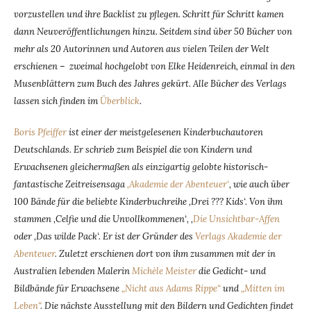
vorzustellen und ihre Backlist zu pflegen. Schritt für Schritt kamen
dann Neuveröffentlichungen hinzu. Seitdem sind über 50 Bücher von
mehr als 20 Autorinnen und Autoren aus vielen Teilen der Welt
erschienen – zweimal hochgelobt von Elke Heidenreich, einmal in den
Musenblättern zum Buch des Jahres gekürt. Alle Bücher des Verlags
lassen sich finden im
Überblick
.
Boris Pfeiffer
ist einer der meistgelesenen Kinderbuchautoren
Deutschlands. Er schrieb zum Beispiel die von Kindern und
Erwachsenen gleichermaßen als einzigartig gelobte historisch-
fantastische Zeitreisensaga
‚Akademie der Abenteuer‘
, wie auch über
100 Bände für die beliebte Kinderbuchreihe ‚Drei ??? Kids‘. Von ihm
stammen ‚Celfie und die Unvollkommenen‘, ‚
Die Unsichtbar-Affen
oder ‚Das wilde Pack‘. Er ist der Gründer des
Verlags Akademie der
Abenteuer
. Zuletzt erschienen dort von ihm zusammen mit der in
Australien lebenden Malerin
Michèle Meister
die Gedicht- und
Bildbände für Erwachsene
„Nicht aus Adams Rippe“
und
„Mitten im
Leben“
. Die nächste Ausstellung mit den Bildern und Gedichten findet