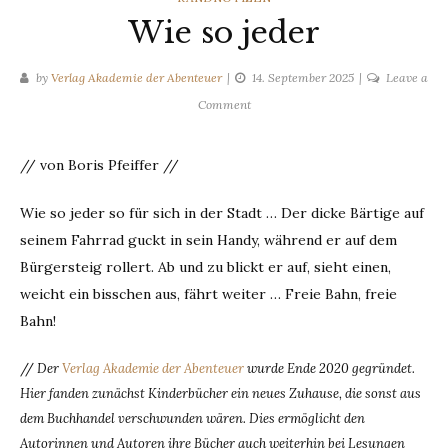
Wie so jeder
by
Verlag Akademie der Abenteuer
14. September 2025
Leave a
on
Comment
Wie
so
// von Boris Pfeiffer //
jeder
Wie so jeder so für sich in der Stadt … Der dicke Bärtige auf
seinem Fahrrad guckt in sein Handy, während er auf dem
Bürgersteig rollert. Ab und zu blickt er auf, sieht einen,
weicht ein bisschen aus, fährt weiter … Freie Bahn, freie
Bahn!
//
Der
Verlag Akademie der Abenteuer
wurde Ende 2020 gegründet.
Hier fanden zunächst Kinderbücher ein neues Zuhause, die sonst aus
dem Buchhandel verschwunden wären. Dies ermöglicht den
Autorinnen und Autoren ihre Bücher auch weiterhin bei Lesungen