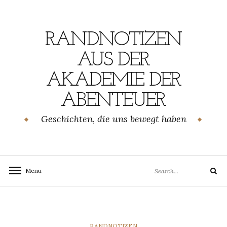
Skip
to
content
RANDNOTIZEN
AUS DER
AKADEMIE DER
ABENTEUER
Geschichten, die uns bewegt haben
Search
Menu
Search
for:
CATEGORIES
RANDNOTIZEN