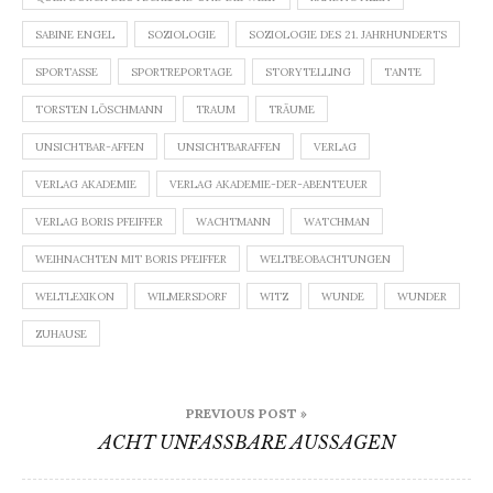
SABINE ENGEL
SOZIOLOGIE
SOZIOLOGIE DES 21. JAHRHUNDERTS
SPORTASSE
SPORTREPORTAGE
STORYTELLING
TANTE
TORSTEN LÖSCHMANN
TRAUM
TRÄUME
UNSICHTBAR-AFFEN
UNSICHTBARAFFEN
VERLAG
VERLAG AKADEMIE
VERLAG AKADEMIE-DER-ABENTEUER
VERLAG BORIS PFEIFFER
WACHTMANN
WATCHMAN
WEIHNACHTEN MIT BORIS PFEIFFER
WELTBEOBACHTUNGEN
WELTLEXIKON
WILMERSDORF
WITZ
WUNDE
WUNDER
ZUHAUSE
Beitragsnavigation
PREVIOUS POST »
ACHT UNFASSBARE AUSSAGEN