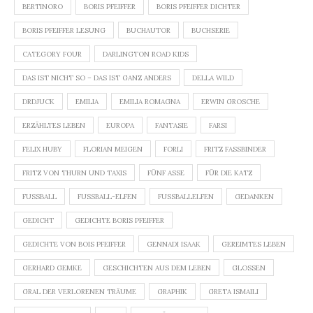
BERTINORO
BORIS PFEIFFER
BORIS PFEIFFER DICHTER
BORIS PFEIFFER LESUNG
BUCHAUTOR
BUCHSERIE
CATEGORY FOUR
DARLINGTON ROAD KIDS
DAS IST NICHT SO – DAS IST GANZ ANDERS
DELLA WILD
DRDJUCK
EMILIA
EMILIA ROMAGNA
ERWIN GROSCHE
ERZÄHLTES LEBEN
EUROPA
FANTASIE
FARSI
FELIX HUBY
FLORIAN MEIGEN
FORLI
FRITZ FASSBINDER
FRITZ VON THURN UND TAXIS
FÜNF ASSE
FÜR DIE KATZ
FUSSBALL
FUSSBALL-ELFEN
FUSSBALLELFEN
GEDANKEN
GEDICHT
GEDICHTE BORIS PFEIFFER
GEDICHTE VON BOIS PFEIFFER
GENNADI ISAAK
GEREIMTES LEBEN
GERHARD GEMKE
GESCHICHTEN AUS DEM LEBEN
GLOSSEN
GRAL DER VERLORENEN TRÄUME
GRAPHIK
GRETA ISMAILI