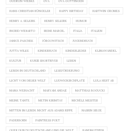
GUDRUN WIEBKE
GVA
GVA GÖTTINGEN
HANS CHRISTIAN RÜNGELER
HAPPY BIRTHDAY
HARTWIN GROMES
HENRY A. SELKIRK
HENRY SELKIRK
HUMOR
INGRID WIDIARTO
IRENE MARGIL
ITALIA
ITALIEN
JANICE PASCHEK
JÖRGOWITSCH
JUGENDBUCH
JUTTA WILKE
KINDERBUCH
KINDERLIEDER
KLIMAWANDEL
KULTUR
KURZI SHORTRIVER
LEBEN
LEBEN IN DEUTSCHLAND
LESEFÖRDERUNG
LICHT VON DIESER WELT
LUDWIGKIRCHPLATZ
LULA HEBT AB
MAMA WEIHACHT
MARYAM ANDAZ
MATTHIAS BOGUCKI
MEINE TANTE
METIN KIRIMTAY
MICHÈLE MEISTER
MITTEN IM LEBEN. NICHT AUS ADAMS RIPPE
NASRIN SIEGE
PADERBORN
PAINTRESS POET
QUER DURCH DEUTSCHLAND UND DIE WELT
RANDNOTIZEN