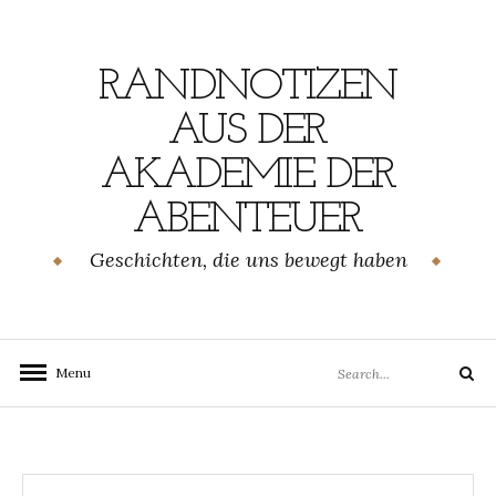
Skip
to
content
RANDNOTIZEN
AUS DER
AKADEMIE DER
ABENTEUER
Geschichten, die uns bewegt haben
Search
Menu
Search
for: