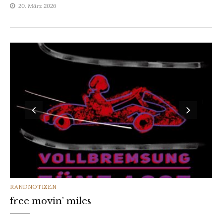
20. März 2026
CATEGORIES
RANDNOTIZEN
free movin’ miles