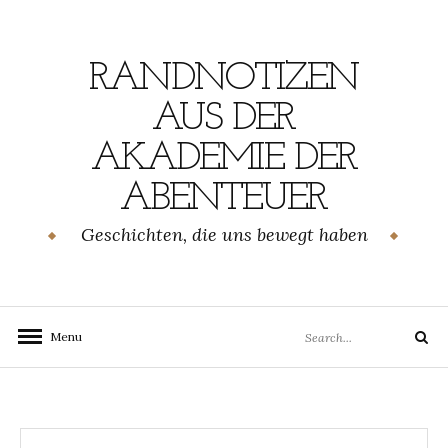
Skip
to
content
RANDNOTIZEN
AUS DER
AKADEMIE DER
ABENTEUER
Geschichten, die uns bewegt haben
Search
Menu
Search
for: