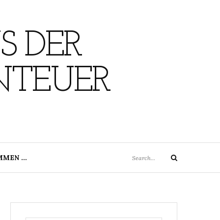
S DER
NTEUER
Search
MMEN …
Search
for: