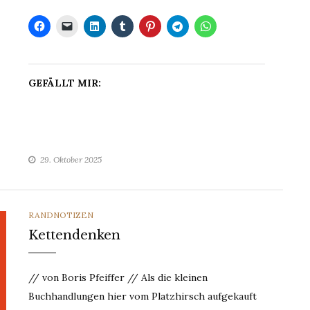
GEFÄLLT MIR:
29. Oktober 2025
CATEGORIES
RANDNOTIZEN
Kettendenken
// von Boris Pfeiffer // Als die kleinen
Buchhandlungen hier vom Platzhirsch aufgekauft