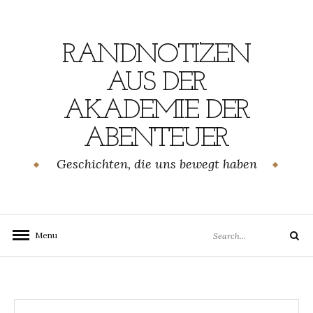
Skip
to
content
RANDNOTIZEN
AUS DER
AKADEMIE DER
ABENTEUER
Geschichten, die uns bewegt haben
Search
Menu
Search
for: