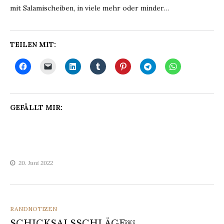
mit Salamischeiben, in viele mehr oder minder…
TEILEN MIT:
GEFÄLLT MIR:
20. Juni 2022
CATEGORIES
RANDNOTIZEN
SCHICKSALSSCHLÄGE￼