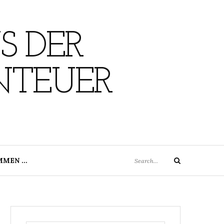
S DER
NTEUER
Search
MMEN …
Search
for: