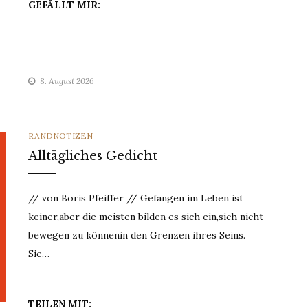
GEFÄLLT MIR:
8. August 2026
CATEGORIES
RANDNOTIZEN
Alltägliches Gedicht
// von Boris Pfeiffer // Gefangen im Leben ist
keiner,aber die meisten bilden es sich ein,sich nicht
bewegen zu könnenin den Grenzen ihres Seins.
Sie…
TEILEN MIT: