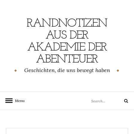
Skip
to
content
RANDNOTIZEN
AUS DER
AKADEMIE DER
ABENTEUER
Geschichten, die uns bewegt haben
Search
Menu
Search
for: