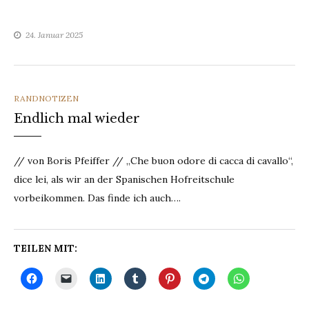
24. Januar 2025
CATEGORIES
RANDNOTIZEN
Endlich mal wieder
// von Boris Pfeiffer // „Che buon odore di cacca di cavallo“,
dice lei, als wir an der Spanischen Hofreitschule
vorbeikommen. Das finde ich auch….
TEILEN MIT: