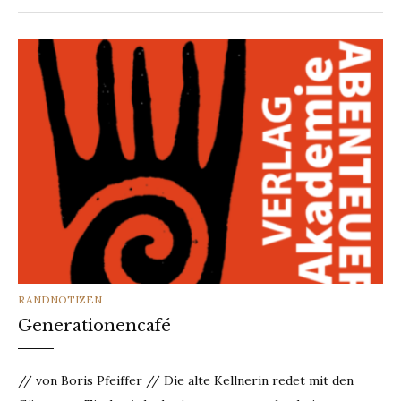
CATEGORIES
RANDNOTIZEN
Generationencafé
// von Boris Pfeiffer // Die alte Kellnerin redet mit den