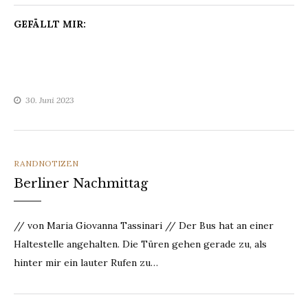
GEFÄLLT MIR:
30. Juni 2023
CATEGORIES
RANDNOTIZEN
Berliner Nachmittag
// von Maria Giovanna Tassinari // Der Bus hat an einer
Haltestelle angehalten. Die Türen gehen gerade zu, als
hinter mir ein lauter Rufen zu…