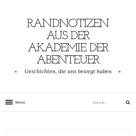
Skip
to
content
RANDNOTIZEN
AUS DER
AKADEMIE DER
ABENTEUER
Geschichten, die uns bewegt haben
Search
Menu
Search
for: