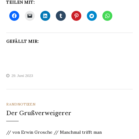
TEILEN MIT:
GEFÄLLT MIR:
29. Juni 2023
CATEGORIES
RANDNOTIZEN
Der Grußverweigerer
// von Erwin Grosche // Manchmal trifft man