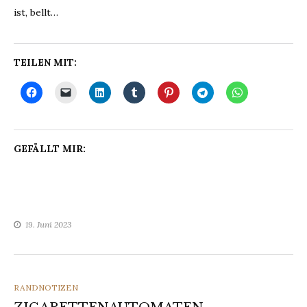
ist, bellt…
TEILEN MIT:
GEFÄLLT MIR:
19. Juni 2023
CATEGORIES
RANDNOTIZEN