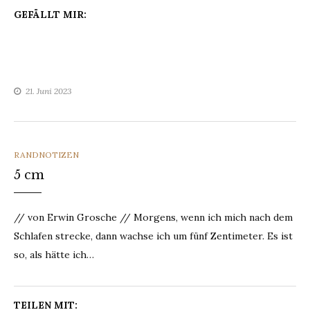
GEFÄLLT MIR:
21. Juni 2023
CATEGORIES
RANDNOTIZEN
5 cm
// von Erwin Grosche // Morgens, wenn ich mich nach dem
Schlafen strecke, dann wachse ich um fünf Zentimeter. Es ist
so, als hätte ich…
TEILEN MIT: