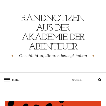
Skip
to
content
RANDNOTIZEN
AUS DER
AKADEMIE DER
ABENTEUER
Geschichten, die uns bewegt haben
Search
Menu
Search
for: