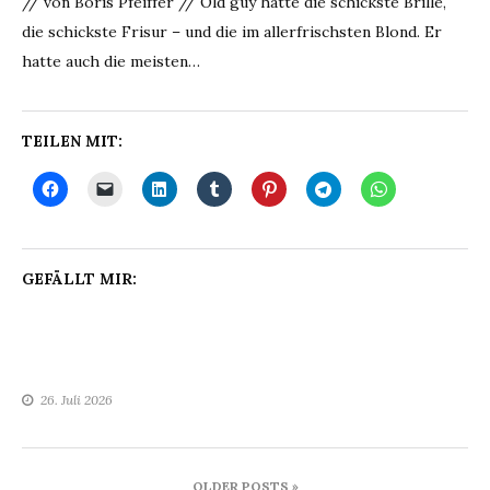
// von Boris Pfeiffer // Old guy hatte die schickste Brille,
die schickste Frisur – und die im allerfrischsten Blond. Er
hatte auch die meisten…
TEILEN MIT:
GEFÄLLT MIR:
26. Juli 2026
Beitragsnavigation
OLDER POSTS »