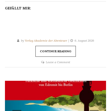
GEFÄLLT MIR:
by
Verlag Akademie der Abenteuer
6. August 2026
CONTINUE READING
on
Leave a Comment
Schmetterlinge
lügen
nicht