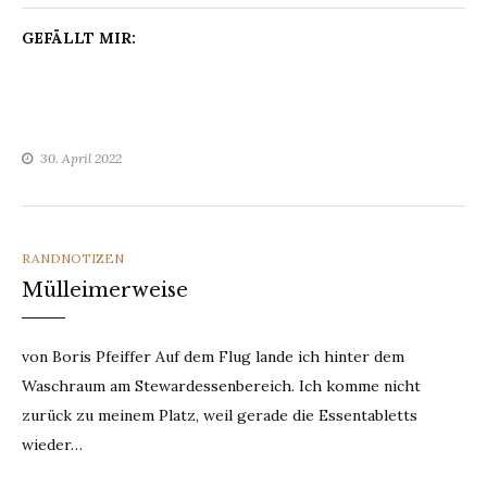
GEFÄLLT MIR:
30. April 2022
CATEGORIES
RANDNOTIZEN
Mülleimerweise
von Boris Pfeiffer Auf dem Flug lande ich hinter dem
Waschraum am Stewardessenbereich. Ich komme nicht
zurück zu meinem Platz, weil gerade die Essentabletts
wieder…