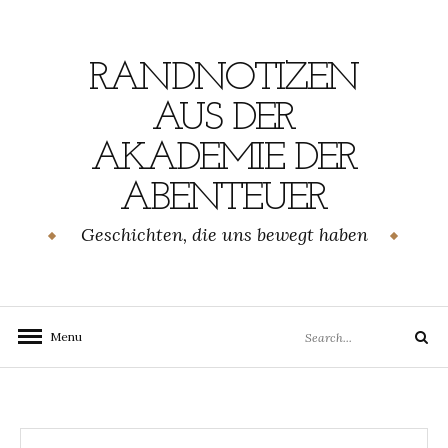
Skip
to
content
RANDNOTIZEN
AUS DER
AKADEMIE DER
ABENTEUER
Geschichten, die uns bewegt haben
Search
Menu
Search
for: