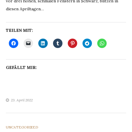
vor drei hohen, schmalen Fenstern in Schwarz, blitzen in
diesen Apriltagen…
TEILEN MIT:
GEFÄLLT MIR:
23. April 2022
CATEGORIES
UNCATEGORIZED