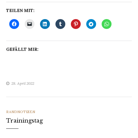
TEILEN MIT:
GEFÄLLT MIR:
28. April 2022
CATEGORIES
RANDNOTIZEN
Trainingstag