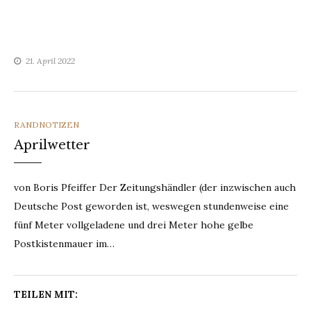
21. April 2022
CATEGORIES
RANDNOTIZEN
Aprilwetter
von Boris Pfeiffer Der Zeitungshändler (der inzwischen auch
Deutsche Post geworden ist, weswegen stundenweise eine
fünf Meter vollgeladene und drei Meter hohe gelbe
Postkistenmauer im…
TEILEN MIT: