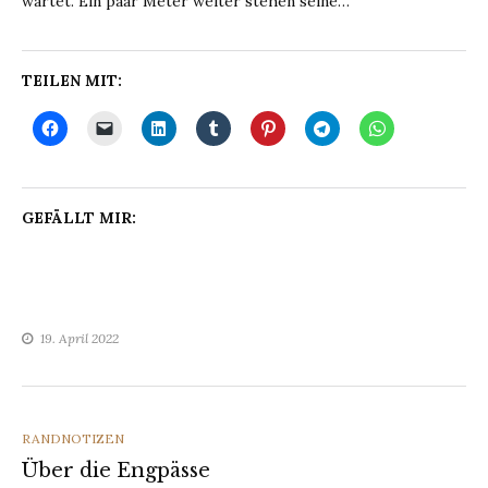
wartet. Ein paar Meter weiter stehen seine…
TEILEN MIT:
GEFÄLLT MIR:
19. April 2022
CATEGORIES
RANDNOTIZEN
Über die Engpässe