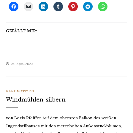
GEFÄLLT MIR:
24. April 2022
CATEGORIES
RANDNOTIZEN
Windmühlen, silbern
von Boris Pfeiffer Auf dem obersten Balkon des weißen
Jugendstilhauses mit den meterhohen Außenstuckblumen,