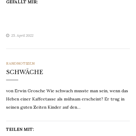
GEFÄLLT MIR:
25. April 2022
CATEGORIES
RANDNOTIZEN
SCHWÄCHE
von Erwin Grosche Wie schwach musste man sein, wenn das
Heben einer Kaffeetasse als mühsam erscheint? Er trug in
seinen guten Zeiten Kinder auf den…
TEILEN MIT: