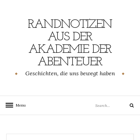
Skip
to
content
RANDNOTIZEN
AUS DER
AKADEMIE DER
ABENTEUER
Geschichten, die uns bewegt haben
Search
Menu
Search
for: