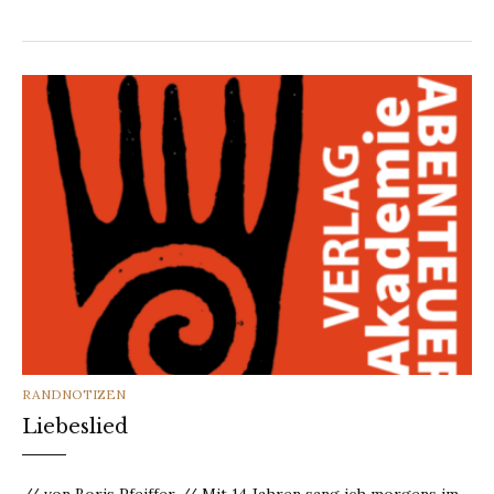
CATEGORIES
RANDNOTIZEN
Liebeslied