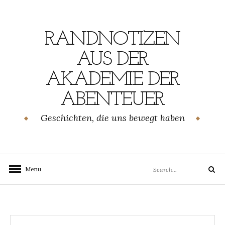
Skip
to
content
RANDNOTIZEN
AUS DER
AKADEMIE DER
ABENTEUER
Geschichten, die uns bewegt haben
Search
Menu
Search
for: