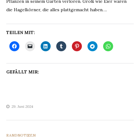
Pflanzen in seinem Garten verloren. Groß wie Eier waren
die Hagelkörner, die alles plattgemacht haben….
TEILEN MIT:
GEFÄLLT MIR:
29. Juni 2024
CATEGORIES
RANDNOTIZEN