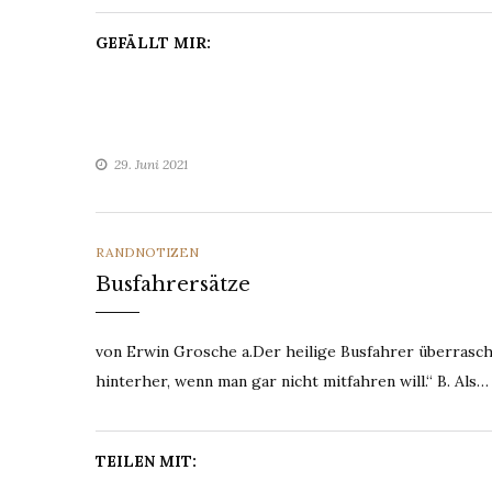
GEFÄLLT MIR:
29. Juni 2021
CATEGORIES
RANDNOTIZEN
Busfahrersätze
von Erwin Grosche a.Der heilige Busfahrer überrasch
hinterher, wenn man gar nicht mitfahren will.“ B. Als…
TEILEN MIT: