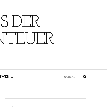
S DER
NTEUER
Search
MMEN …
Search
for: