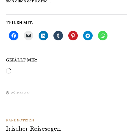
sich einen der Körbe…
TEILEN MIT:
GEFÄLLT MIR:
Wird
geladen …
25. Mai 2021
CATEGORIES
RANDNOTIZEN
Irischer Reisesegen