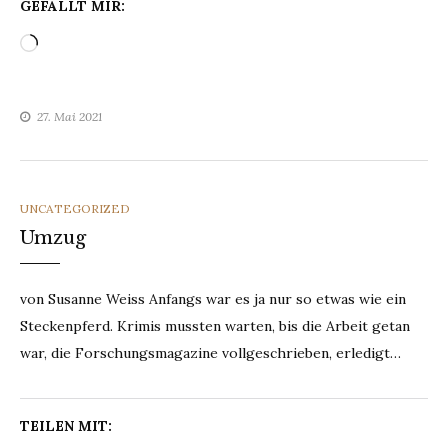
GEFÄLLT MIR:
Wird
geladen …
27. Mai 2021
CATEGORIES
UNCATEGORIZED
Umzug
von Susanne Weiss Anfangs war es ja nur so etwas wie ein
Steckenpferd. Krimis mussten warten, bis die Arbeit getan
war, die Forschungsmagazine vollgeschrieben, erledigt…
TEILEN MIT: