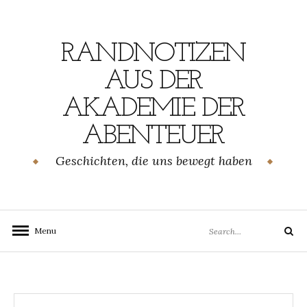
Skip
to
content
RANDNOTIZEN
AUS DER
AKADEMIE DER
ABENTEUER
Geschichten, die uns bewegt haben
Search
Menu
Search
for: