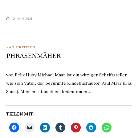
geladen …
23. Mai 2021
CATEGORIES
RANDNOTIZEN
PHRASENMÄHER
von Felix Huby Michael Maar ist ein witziger Schriftsteller,
wie sein Vater, der berühmte Kindebuchautor Paul Maar (Das
Sams). Aber er ist auch ein bedeutender…
TEILEN MIT: