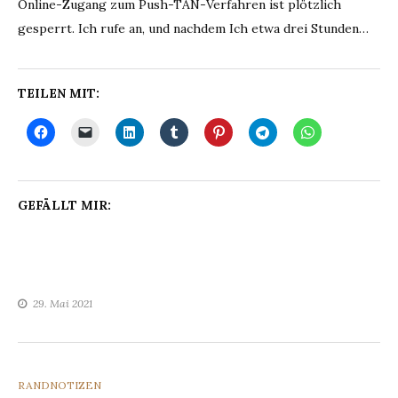
Online-Zugang zum Push-TAN-Verfahren ist plötzlich
gesperrt. Ich rufe an, und nachdem Ich etwa drei Stunden…
TEILEN MIT:
GEFÄLLT MIR:
29. Mai 2021
CATEGORIES
RANDNOTIZEN