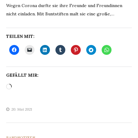
Wegen Corona durfte sie ihre Freunde und Freundinnen
nicht einladen. Mit Buntstiften malt sie eine große,…
TEILEN MIT:
GEFÄLLT MIR:
Wird
geladen …
20. Mai 2021
CATEGORIES
RANDNOTIZEN