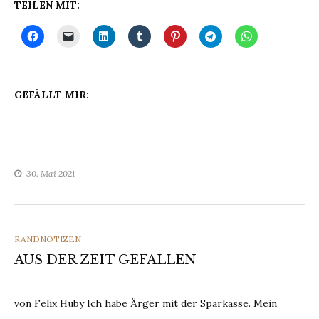
TEILEN MIT:
GEFÄLLT MIR:
30. Mai 2021
CATEGORIES
RANDNOTIZEN
AUS DER ZEIT GEFALLEN
von Felix Huby Ich habe Ärger mit der Sparkasse. Mein