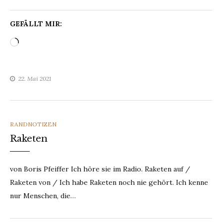
GEFÄLLT MIR:
Wird
geladen …
22. Mai 2021
CATEGORIES
RANDNOTIZEN
Raketen
von Boris Pfeiffer Ich höre sie im Radio. Raketen auf /
Raketen von / Ich habe Raketen noch nie gehört. Ich kenne
nur Menschen, die…