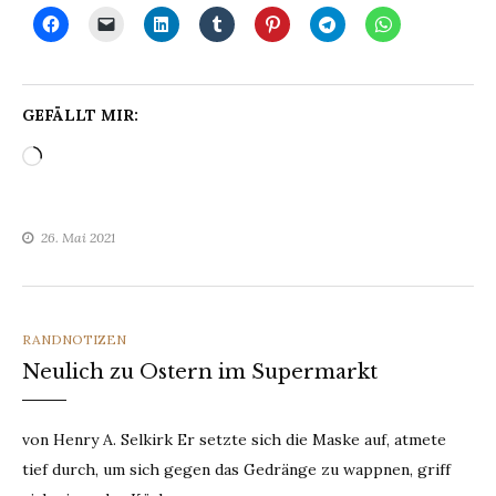
GEFÄLLT MIR:
Wird
geladen …
26. Mai 2021
CATEGORIES
RANDNOTIZEN
Neulich zu Ostern im Supermarkt
von Henry A. Selkirk Er setzte sich die Maske auf, atmete
tief durch, um sich gegen das Gedränge zu wappnen, griff