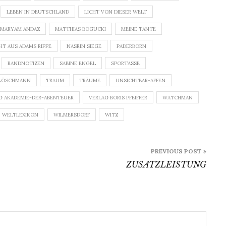
LEBEN IN DEUTSCHLAND
LICHT VON DIESER WELT
MARYAM ANDAZ
MATTHIAS BOGUCKI
MEINE TANTE
HT AUS ADAMS RIPPE
NASRIN SIEGE
PADERBORN
RANDNOTIZEN
SABINE ENGEL
SPORTASSE
LÖSCHMANN
TRAUM
TRÄUME
UNSICHTBAR-AFFEN
G AKADEMIE-DER-ABENTEUER
VERLAG BORIS PFEIFFER
WATCHMAN
WELTLEXIKON
WILMERSDORF
WITZ
PREVIOUS POST »
ZUSATZLEISTUNG