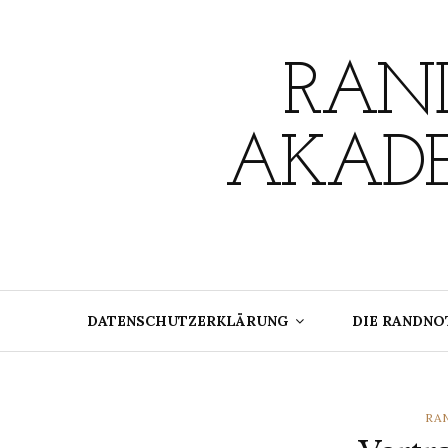
Skip
to
content
RAND
AKADE
DATENSCHUTZERKLÄRUNG
DIE RANDNO
CA
RA