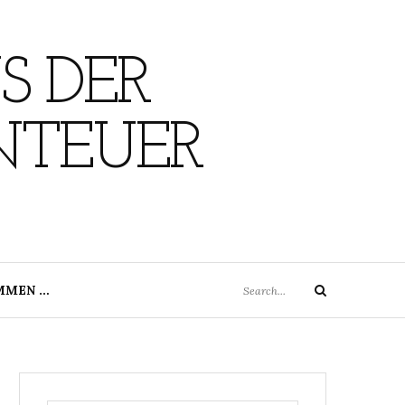
S DER
NTEUER
Search
MMEN …
Search
for: