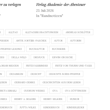
r zu verlegen
Verlag Akademie-der-Abenteuer
23. Juli 2026
"
In "Randnotizen"
R
ALLTAG
ALLTAGSBEOBACHTUNGEN
ANDREAS SCHLÜTER
PERSEN
ANTJE JORTZIK-PASCHEK
AUTOR
AUTORIN
 PFEIFFER LESUNG
BUCHAUTOR
BUCHSERIE
DERS
DELLA WILD
DRDJUCK
ERWIN GROSCHE
LORIAN MEIGEN
FRITZ FASSBINDER
FRITZ VON THURN UND TAXIS
GEDANKEN
GEDICHT
GEDICHTE BORIS PFEIFFER
LEBEN
GERHARD GEMKE
GESCHICHTEN AUS DEM LEBEN
GRETA ISMAILI
GUDRUN WIEBKE
GVA
GVA GÖTTINGEN
ROMES
HENRY A. SELKIRK
HENRY SELKIRK
HUMOR
GENDBUCH
JUTTA WILKE
KINDERBUCH
KINDERLIEDER