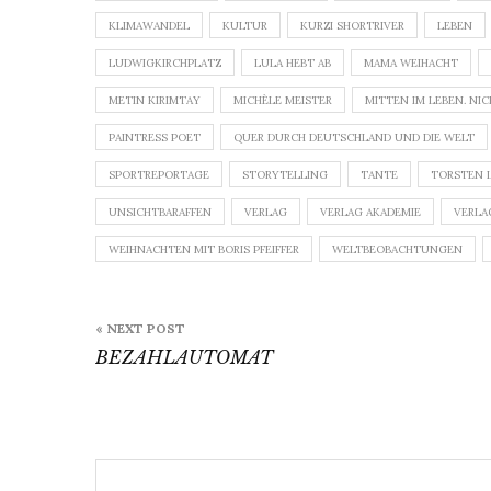
KLIMAWANDEL
KULTUR
KURZI SHORTRIVER
LEBEN
LUDWIGKIRCHPLATZ
LULA HEBT AB
MAMA WEIHACHT
METIN KIRIMTAY
MICHÈLE MEISTER
MITTEN IM LEBEN. NIC
PAINTRESS POET
QUER DURCH DEUTSCHLAND UND DIE WELT
SPORTREPORTAGE
STORYTELLING
TANTE
TORSTEN 
UNSICHTBARAFFEN
VERLAG
VERLAG AKADEMIE
VERLA
WEIHNACHTEN MIT BORIS PFEIFFER
WELTBEOBACHTUNGEN
Beitragsnavigation
« NEXT POST
BEZAHLAUTOMAT