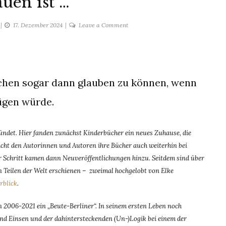
auen ist …
on
17. Dezember 2024
Leave a Comment
Vertrauen
ist
…
chen sogar dann glauben zu können, wenn
ügen würde.
det. Hier fanden zunächst Kinderbücher ein neues Zuhause, die
ht den Autorinnen und Autoren ihre Bücher auch weiterhin bei
für Schritt kamen dann Neuveröffentlichungen hinzu. Seitdem sind über
 Teilen der Welt erschienen – zweimal hochgelobt von Elke
rblick
.
 2006-2021 ein „Beute-Berliner“.
In seinem ersten Leben noch
 und Einsen und der dahintersteckenden (Un-)Logik
bei einem der