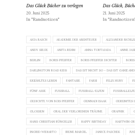
Das Glück Bücher zu verlegen
Das Glück, Büche
20. Juni 2025
21. Juni 2025
In "Randnotizen"
In "Randnotizen
AIGA RASCH
AKADEMIE DER ABENTEUER
ALEXANDER BICHLE
ANDY SIEGE
ANITA REHM
ANNA TORTAJADA
ANNE JAS
BERLIN
BORIS PFEIFFER
BORIS PFEIFFER DICHTER
BORIS
DARLINGTON ROAD KIDS
DAS IST NICHT SO – DAS IST GANZ AN
ERZÄHLTES LEBEN
FANTASIE
FARSI
FELIX HUBY
F
FÜNF ASSE
FUSSBALL
FUSSBALL-ELFEN
FUSSBALLELFEN
GEDICHTE VON BOIS PFEIFFER
GENNADI ISAAK
GEREIMTES 
GLOSSEN
GRAL DER VERLORENEN TRÄUME
GRAPHIK
HANS CHRISTIAN RÜNGELER
HAPPY BIRTHDAY
HARTWIN G
INGRID WIDIARTO
IRENE MARGIL
JANICE PASCHEK
JU