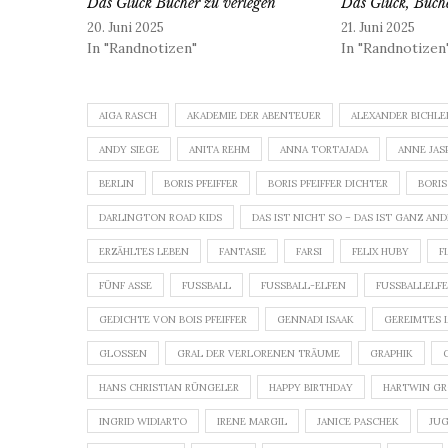
Das Glück Bücher zu verlegen
Das Glück, Büche
20. Juni 2025
21. Juni 2025
In "Randnotizen"
In "Randnotizen
AIGA RASCH
AKADEMIE DER ABENTEUER
ALEXANDER BICHLE
ANDY SIEGE
ANITA REHM
ANNA TORTAJADA
ANNE JAS
BERLIN
BORIS PFEIFFER
BORIS PFEIFFER DICHTER
BORIS
DARLINGTON ROAD KIDS
DAS IST NICHT SO – DAS IST GANZ AN
ERZÄHLTES LEBEN
FANTASIE
FARSI
FELIX HUBY
F
FÜNF ASSE
FUSSBALL
FUSSBALL-ELFEN
FUSSBALLELFEN
GEDICHTE VON BOIS PFEIFFER
GENNADI ISAAK
GEREIMTES 
GLOSSEN
GRAL DER VERLORENEN TRÄUME
GRAPHIK
HANS CHRISTIAN RÜNGELER
HAPPY BIRTHDAY
HARTWIN G
INGRID WIDIARTO
IRENE MARGIL
JANICE PASCHEK
JU