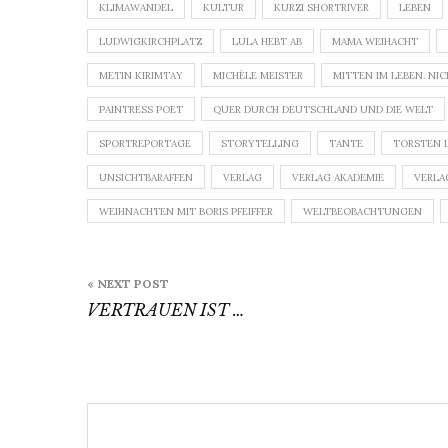
KLIMAWANDEL
KULTUR
KURZI SHORTRIVER
LEBEN
LUDWIGKIRCHPLATZ
LULA HEBT AB
MAMA WEIHACHT
METIN KIRIMTAY
MICHÈLE MEISTER
MITTEN IM LEBEN. NIC
PAINTRESS POET
QUER DURCH DEUTSCHLAND UND DIE WELT
SPORTREPORTAGE
STORYTELLING
TANTE
TORSTEN 
UNSICHTBARAFFEN
VERLAG
VERLAG AKADEMIE
VERLA
WEIHNACHTEN MIT BORIS PFEIFFER
WELTBEOBACHTUNGEN
Beitragsnavigation
« NEXT POST
VERTRAUEN IST …