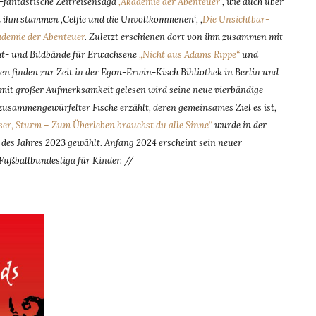
-fantastische Zeitreisensaga
‚Akademie der Abenteuer‘
, wie auch über
on ihm stammen ‚Celfie und die Unvollkommenen‘, ‚
Die Unsichtbar-
ademie der Abenteuer
. Zuletzt erschienen dort von ihm zusammen mit
ht- und Bildbände für Erwachsene
„Nicht aus Adams Rippe“
und
en finden zur Zeit in der Egon-Erwin-Kisch Bibliothek in Berlin und
 mit großer Aufmerksamkeit gelesen wird seine neue vierbändige
usammengewürfelter Fische erzählt, deren gemeinsames Ziel es ist,
ser, Sturm – Zum Überleben brauchst du alle Sinne“
wurde in der
 des Jahres 2023 gewählt. Anfang 2024 erscheint sein neuer
Fußballbundesliga für Kinder. //