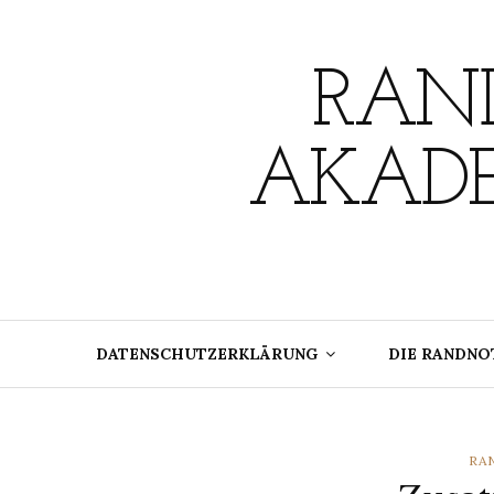
Skip
to
content
RAND
AKADE
DATENSCHUTZERKLÄRUNG
DIE RANDNO
CA
RA