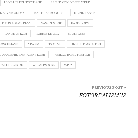
LEBEN IN DEUTSCHLAND
LICHT VON DIESER WELT
MARYAM ANDAZ
MATTHIAS BOGUCKI
MEINE TANTE
HT AUS ADAMS RIPPE
NASRIN SIEGE
PADERBORN
RANDNOTIZEN
SABINE ENGEL
SPORTASSE
LÖSCHMANN
TRAUM
TRÄUME
UNSICHTBAR-AFFEN
G AKADEMIE-DER-ABENTEUER
VERLAG BORIS PFEIFFER
WELTLEXIKON
WILMERSDORF
WITZ
PREVIOUS POST »
FOTOREALISMUS