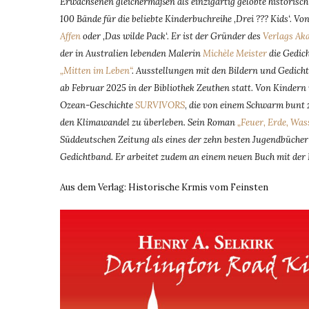
Erwachsenen gleichermaßen als einzigartig gelobte historisch
100 Bände für die beliebte Kinderbuchreihe ‚Drei ??? Kids‘. V
Affen
oder ‚Das wilde Pack‘. Er ist der Gründer des
Verlags Ak
der in Australien lebenden Malerin
Michèle Meister
die Gedic
„Mitten im Leben“
. Ausstellungen mit den Bildern und Gedicht
ab Februar 2025 in der Bibliothek Zeuthen statt. Von Kindern
Ozean-Geschichte
SURVIVORS
,
die von einem Schwarm bunt z
den Klimawandel zu überleben. Sein Roman
„Feuer, Erde, Was
Süddeutschen Zeitung als eines der zehn besten Jugendbücher
Gedichtband. Er arbeitet zudem an einem neuen Buch mit der 
Aus dem Verlag: Historische Krmis vom Feinsten