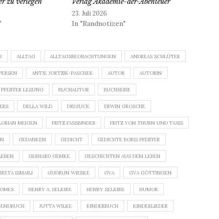
r zu verlegen
Verlag Akademie-der-Abenteuer
23. Juli 2026
"
In "Randnotizen"
R
ALLTAG
ALLTAGSBEOBACHTUNGEN
ANDREAS SCHLÜTER
PERSEN
ANTJE JORTZIK-PASCHEK
AUTOR
AUTORIN
 PFEIFFER LESUNG
BUCHAUTOR
BUCHSERIE
DERS
DELLA WILD
DRDJUCK
ERWIN GROSCHE
LORIAN MEIGEN
FRITZ FASSBINDER
FRITZ VON THURN UND TAXIS
GEDANKEN
GEDICHT
GEDICHTE BORIS PFEIFFER
LEBEN
GERHARD GEMKE
GESCHICHTEN AUS DEM LEBEN
GRETA ISMAILI
GUDRUN WIEBKE
GVA
GVA GÖTTINGEN
ROMES
HENRY A. SELKIRK
HENRY SELKIRK
HUMOR
GENDBUCH
JUTTA WILKE
KINDERBUCH
KINDERLIEDER