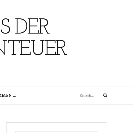
S DER
NTEUER
Search
MMEN …
Search
for: