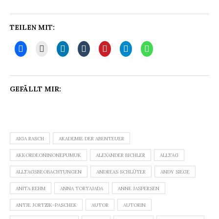
TEILEN MIT:
GEFÄLLT MIR:
AIGA RASCH
AKADEMIE DER ABENTEUER
AKKORDEONINONEPUMUK
ALEXANDER BICHLER
ALLTAG
ALLTAGSBEOBACHTUNGEN
ANDREAS SCHLÜTER
ANDY SIEGE
ANITA REHM
ANNA TORTAJADA
ANNE JASPERSEN
ANTJE JORTZIK-PASCHEK
AUTOR
AUTORIN