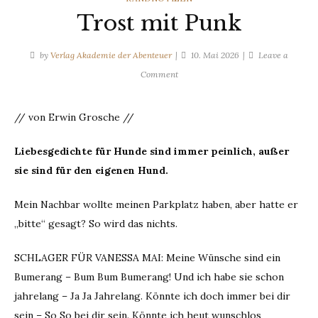
Trost mit Punk
by
Verlag Akademie der Abenteuer
10. Mai 2026
Leave a
on
Comment
Trost
mit
// von Erwin Grosche //
Punk
Liebesgedichte für Hunde sind immer peinlich, außer
sie sind für den eigenen Hund.
Mein Nachbar wollte meinen Parkplatz haben, aber hatte er
„bitte“ gesagt? So wird das nichts.
SCHLAGER FÜR VANESSA MAI: Meine Wünsche sind ein
Bumerang – Bum Bum Bumerang! Und ich habe sie schon
jahrelang – Ja Ja Jahrelang. Könnte ich doch immer bei dir
sein – So So bei dir sein. Könnte ich heut wunschlos