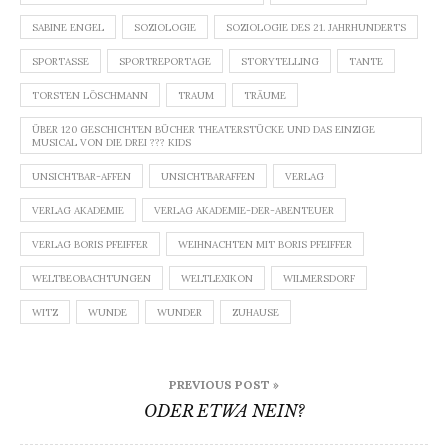
SABINE ENGEL
SOZIOLOGIE
SOZIOLOGIE DES 21. JAHRHUNDERTS
SPORTASSE
SPORTREPORTAGE
STORYTELLING
TANTE
TORSTEN LÖSCHMANN
TRAUM
TRÄUME
ÜBER 120 GESCHICHTEN BÜCHER THEATERSTÜCKE UND DAS EINZIGE
MUSICAL VON DIE DREI ??? KIDS
UNSICHTBAR-AFFEN
UNSICHTBARAFFEN
VERLAG
VERLAG AKADEMIE
VERLAG AKADEMIE-DER-ABENTEUER
VERLAG BORIS PFEIFFER
WEIHNACHTEN MIT BORIS PFEIFFER
WELTBEOBACHTUNGEN
WELTLEXIKON
WILMERSDORF
WITZ
WUNDE
WUNDER
ZUHAUSE
Beitragsnavigation
PREVIOUS POST »
ODER ETWA NEIN?