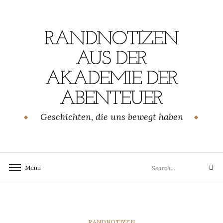
Skip
to
content
RANDNOTIZEN
AUS DER
AKADEMIE DER
ABENTEUER
Geschichten, die uns bewegt haben
Search
Menu
Search
for:
CATEGORIES
RANDNOTIZEN