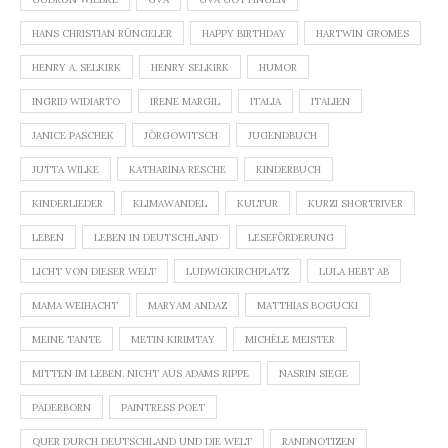
HANS CHRISTIAN RÜNGELER
HAPPY BIRTHDAY
HARTWIN GROMES
HENRY A. SELKIRK
HENRY SELKIRK
HUMOR
INGRID WIDIARTO
IRENE MARGIL
ITALIA
ITALIEN
JANICE PASCHEK
JÖRGOWITSCH
JUGENDBUCH
JUTTA WILKE
KATHARINA RESCHE
KINDERBUCH
KINDERLIEDER
KLIMAWANDEL
KULTUR
KURZI SHORTRIVER
LEBEN
LEBEN IN DEUTSCHLAND
LESEFÖRDERUNG
LICHT VON DIESER WELT
LUDWIGKIRCHPLATZ
LULA HEBT AB
MAMA WEIHACHT
MARYAM ANDAZ
MATTHIAS BOGUCKI
MEINE TANTE
METIN KIRIMTAY
MICHÈLE MEISTER
MITTEN IM LEBEN. NICHT AUS ADAMS RIPPE
NASRIN SIEGE
PADERBORN
PAINTRESS POET
QUER DURCH DEUTSCHLAND UND DIE WELT
RANDNOTIZEN