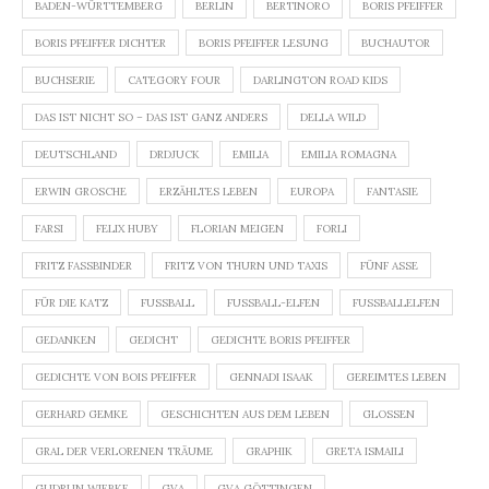
BADEN-WÜRTTEMBERG
BERLIN
BERTINORO
BORIS PFEIFFER
BORIS PFEIFFER DICHTER
BORIS PFEIFFER LESUNG
BUCHAUTOR
BUCHSERIE
CATEGORY FOUR
DARLINGTON ROAD KIDS
DAS IST NICHT SO – DAS IST GANZ ANDERS
DELLA WILD
DEUTSCHLAND
DRDJUCK
EMILIA
EMILIA ROMAGNA
ERWIN GROSCHE
ERZÄHLTES LEBEN
EUROPA
FANTASIE
FARSI
FELIX HUBY
FLORIAN MEIGEN
FORLI
FRITZ FASSBINDER
FRITZ VON THURN UND TAXIS
FÜNF ASSE
FÜR DIE KATZ
FUSSBALL
FUSSBALL-ELFEN
FUSSBALLELFEN
GEDANKEN
GEDICHT
GEDICHTE BORIS PFEIFFER
GEDICHTE VON BOIS PFEIFFER
GENNADI ISAAK
GEREIMTES LEBEN
GERHARD GEMKE
GESCHICHTEN AUS DEM LEBEN
GLOSSEN
GRAL DER VERLORENEN TRÄUME
GRAPHIK
GRETA ISMAILI
GUDRUN WIEBKE
GVA
GVA GÖTTINGEN