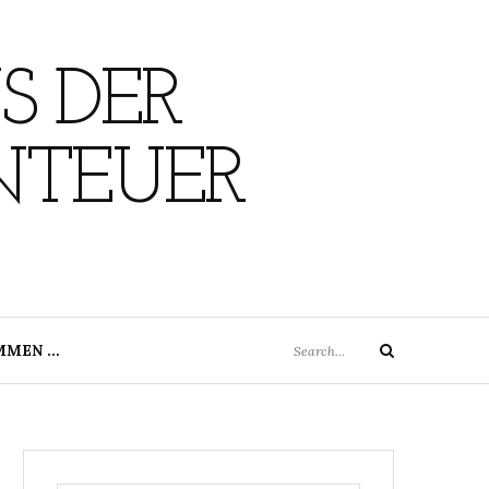
S DER
NTEUER
Search
MMEN …
Search
for: