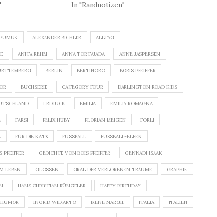
"
In "Randnotizen"
EPUMUK
ALEXANDER BICHLER
ALLTAG
GE
ANITA REHM
ANNA TORTAJADA
ANNE JASPERSEN
ÜRTTEMBERG
BERLIN
BERTINORO
BORIS PFEIFFER
OR
BUCHSERIE
CATEGORY FOUR
DARLINGTON ROAD KIDS
UTSCHLAND
DRDJUCK
EMILIA
EMILIA ROMAGNA
E
FARSI
FELIX HUBY
FLORIAN MEIGEN
FORLI
E
FÜR DIE KATZ
FUSSBALL
FUSSBALL-ELFEN
 PFEIFFER
GEDICHTE VON BOIS PFEIFFER
GENNADI ISAAK
M LEBEN
GLOSSEN
GRAL DER VERLORENEN TRÄUME
GRAPHIK
EN
HANS CHRISTIAN RÜNGELER
HAPPY BIRTHDAY
HUMOR
INGRID WIDIARTO
IRENE MARGIL
ITALIA
ITALIEN