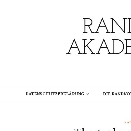
Skip
to
content
RAND
AKADE
DATENSCHUTZERKLÄRUNG
DIE RANDNO
CA
RA