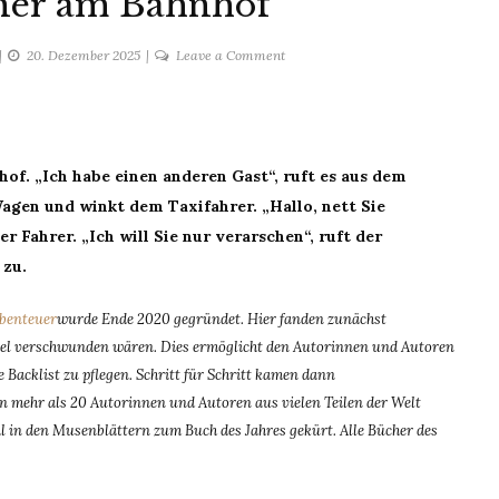
ner am Bahnhof
on
20. Dezember 2025
Leave a Comment
Theaterdonner
am
Bahnhof
of. „Ich habe einen anderen Gast“, ruft es aus dem
agen und winkt dem Taxifahrer. „Hallo, nett Sie
r Fahrer. „Ich will Sie nur verarschen“, ruft der
 zu.
Abenteuer
wurde Ende 2020 gegründet. Hier fanden zunächst
del verschwunden wären. Dies ermöglicht den Autorinnen und Autoren
 Backlist zu pflegen. Schritt für Schritt kamen dann
n mehr als 20 Autorinnen und Autoren aus vielen Teilen der Welt
l in den Musenblättern zum Buch des Jahres gekürt. Alle Bücher des