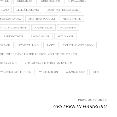
 WILKE
KINDERBUCH
KINDERLIEDER
KLIMAWANDEL
CHLAND
LESEFÖRDERUNG
LICHT VON DIESER WELT
MARYAM ANDAZ
MATTHIAS BOGUCKI
MEINE TANTE
HT AUS ADAMS RIPPE
NASRIN SIEGE
PADERBORN
RANDNOTIZEN
SABINE ENGEL
SOZIOLOGIE
PORTAGE
STORYTELLING
TANTE
TORSTEN LÖSCHMANN
TÜCKE UND DAS EINZIGE MUSICAL VON DIE DREI ??? KIDS
AG AKADEMIE
VERLAG AKADEMIE-DER-ABENTEUER
WELTBEOBACHTUNGEN
WELTLEXIKON
WILMERSDORF
WITZ
PREVIOUS POST »
GESTERN IN HAMBURG