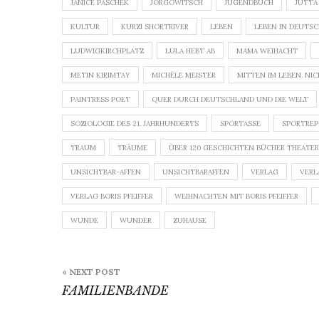
JANICE PASCHEK
JÖRGOWITSCH
JUGENDBUCH
JUTTA
KULTUR
KURZI SHORTRIVER
LEBEN
LEBEN IN DEUTS
LUDWIGKIRCHPLATZ
LULA HEBT AB
MAMA WEIHACHT
METIN KIRIMTAY
MICHÈLE MEISTER
MITTEN IM LEBEN. NIC
PAINTRESS POET
QUER DURCH DEUTSCHLAND UND DIE WELT
SOZIOLOGIE DES 21. JAHRHUNDERTS
SPORTASSE
SPORTRE
TRAUM
TRÄUME
ÜBER 120 GESCHICHTEN BÜCHER THEATERS
UNSICHTBAR-AFFEN
UNSICHTBARAFFEN
VERLAG
VERL
VERLAG BORIS PFEIFFER
WEIHNACHTEN MIT BORIS PFEIFFER
WUNDE
WUNDER
ZUHAUSE
Beitragsnavigation
« NEXT POST
FAMILIENBANDE