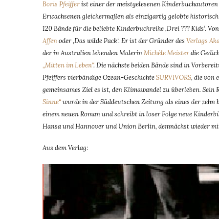
Boris Pfeiffer
ist einer der meistgelesenen Kinderbuchautoren
Erwachsenen gleichermaßen als einzigartig gelobte historisch
120 Bände für die beliebte Kinderbuchreihe ‚Drei ??? Kids‘. V
Affen
oder ‚Das wilde Pack‘. Er ist der Gründer des
Verlags Ak
der in Australien lebenden Malerin
Michèle Meister
die Gedic
„Mitten im Leben“
. Die nächste beiden Bände sind in Vorbere
Pfeiffers vierbändige Ozean-Geschichte
SURVIVORS
, die von
gemeinsames Ziel es ist, den Klimawandel zu überleben. Sei
Sinne“
wurde in der Süddeutschen Zeitung als eines der zehn b
einem neuen Roman und schreibt in loser Folge neue Kinderbü
Hansa und Hannover und Union Berlin, demnächst wieder mit
Aus dem Verlag: