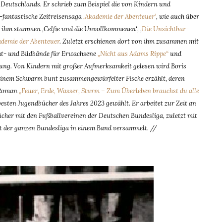
 Deutschlands. Er schrieb zum Beispiel die von Kindern und
-fantastische Zeitreisensaga
‚Akademie der Abenteuer‘
, wie auch über
on ihm stammen ‚Celfie und die Unvollkommenen‘, ‚
Die Unsichtbar-
ademie der Abenteuer
. Zuletzt erschienen dort von ihm zusammen mit
ht- und Bildbände für Erwachsene
„Nicht aus Adams Rippe“
und
itung. Von Kindern mit großer Aufmerksamkeit gelesen wird Boris
 einem Schwarm bunt zusammengewürfelter Fische erzählt, deren
n Roman
„Feuer, Erde, Wasser, Sturm – Zum Überleben brauchst du alle
esten Jugendbücher des Jahres 2023 gewählt. Er arbeitet zur Zeit an
cher mit den Fußballvereinen der Deutschen Bundesliga, zuletzt mit
 der ganzen Bundesliga in einem Band versammelt. //