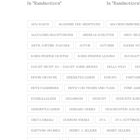
In "Randnotizen"
In "Randnotizen
AIGA RASCH
AKADEMIE DER ABENTEUER
AKKORDEONINON
ALLTAGSBEOBACHTUNGEN
ANDREAS SCHLÜTER
ANDY SIE
ANTJE JORTZIK-PASCHEK
AUTOR
AUTORIN
BADEN-W
BORIS PFEIFFER DICHTER
BORIS PFEIFFER LESUNG
BUCHAUT
DAS IST NICHT SO – DAS IST GANZ ANDERS
DELLA WILD
DE
ERWIN GROSCHE
ERZÄHLTES LEBEN
EUROPA
FANTASI
FRITZ FASSBINDER
FRITZ VON THURN UND TAXIS
FÜNF ASS
FUSSBALLELFEN
GEDANKEN
GEDICHT
GEDICHTE BORIS
GEREIMTES LEBEN
GERHARD GEMKE
GESCHICHTEN AUS DE
GRETA ISMAILI
GUDRUN WIEBKE
GVA
GVA GÖTTING
HARTWIN GROMES
HENRY A. SELKIRK
HENRY SELKIRK