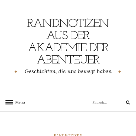
Skip
to
content
RANDNOTIZEN
AUS DER
AKADEMIE DER
ABENTEUER
Geschichten, die uns bewegt haben
Search
Menu
Search
for:
CATEGORIES
RANDNOTIZEN