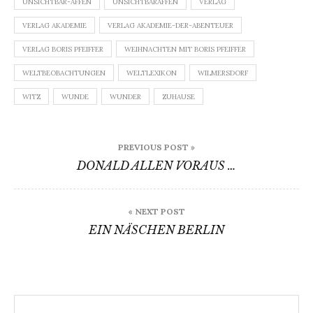
UNSICHTBAR-AFFEN
UNSICHTBARAFFEN
VERLAG
VERLAG AKADEMIE
VERLAG AKADEMIE-DER-ABENTEUER
VERLAG BORIS PFEIFFER
WEIHNACHTEN MIT BORIS PFEIFFER
WELTBEOBACHTUNGEN
WELTLEXIKON
WILMERSDORF
WITZ
WUNDE
WUNDER
ZUHAUSE
Beitragsnavigation
PREVIOUS POST »
DONALD ALLEN VORAUS …
« NEXT POST
EIN NÄSCHEN BERLIN