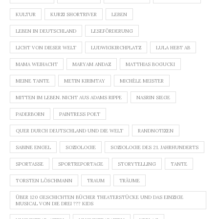
KULTUR
KURZI SHORTRIVER
LEBEN
LEBEN IN DEUTSCHLAND
LESEFÖRDERUNG
LICHT VON DIESER WELT
LUDWIGKIRCHPLATZ
LULA HEBT AB
MAMA WEIHACHT
MARYAM ANDAZ
MATTHIAS BOGUCKI
MEINE TANTE
METIN KIRIMTAY
MICHÈLE MEISTER
MITTEN IM LEBEN. NICHT AUS ADAMS RIPPE
NASRIN SIEGE
PADERBORN
PAINTRESS POET
QUER DURCH DEUTSCHLAND UND DIE WELT
RANDNOTIZEN
SABINE ENGEL
SOZIOLOGIE
SOZIOLOGIE DES 21. JAHRHUNDERTS
SPORTASSE
SPORTREPORTAGE
STORYTELLING
TANTE
TORSTEN LÖSCHMANN
TRAUM
TRÄUME
ÜBER 120 GESCHICHTEN BÜCHER THEATERSTÜCKE UND DAS EINZIGE
MUSICAL VON DIE DREI ??? KIDS