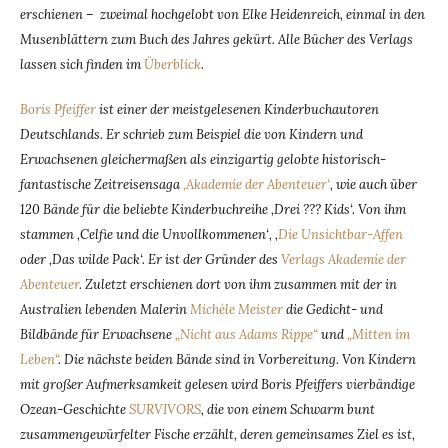
erschienen – zweimal hochgelobt von Elke Heidenreich, einmal in den
Musenblättern zum Buch des Jahres gekürt. Alle Bücher des Verlags
lassen sich finden im
Überblick
.
Boris Pfeiffer
ist einer der meistgelesenen Kinderbuchautoren
Deutschlands. Er schrieb zum Beispiel die von Kindern und
Erwachsenen gleichermaßen als einzigartig gelobte historisch-
fantastische Zeitreisensaga
‚Akademie der Abenteuer‘
, wie auch über
120 Bände für die beliebte Kinderbuchreihe ‚Drei ??? Kids‘. Von ihm
stammen ‚Celfie und die Unvollkommenen‘, ‚
Die Unsichtbar-Affen
oder ‚Das wilde Pack‘. Er ist der Gründer des
Verlags Akademie der
Abenteuer
. Zuletzt erschienen dort von ihm zusammen mit der in
Australien lebenden Malerin
Michèle Meister
die Gedicht- und
Bildbände für Erwachsene
„Nicht aus Adams Rippe“
und
„Mitten im
Leben“
. Die nächste beiden Bände sind in Vorbereitung. Von Kindern
mit großer Aufmerksamkeit gelesen wird Boris Pfeiffers vierbändige
Ozean-Geschichte
SURVIVORS
, die von einem Schwarm bunt
zusammengewürfelter Fische erzählt, deren gemeinsames Ziel es ist,