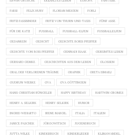
ERWIN GROSCHE
ERZÄHLTES LEBEN
EUROPA
FANTASIE
FARSI
FELIX HUBY
FLORIAN MEIGEN
FORLI
FRITZ FASSBINDER
FRITZ VON THURN UND TAXIS
FÜNF ASSE
FÜR DIE KATZ
FUSSBALL
FUSSBALL-ELFEN
FUSSBALLELFEN
GEDANKEN
GEDICHT
GEDICHTE BORIS PFEIFFER
GEDICHTE VON BOIS PFEIFFER
GENNADI ISAAK
GEREIMTES LEBEN
GERHARD GEMKE
GESCHICHTEN AUS DEM LEBEN
GLOSSEN
GRAL DER VERLORENEN TRÄUME
GRAPHIK
GRETA ISMAILI
GUDRUN WIEBKE
GVA
GVA GÖTTINGEN
HANS CHRISTIAN RÜNGELER
HAPPY BIRTHDAY
HARTWIN GROMES
HENRY A. SELKIRK
HENRY SELKIRK
HUMOR
INGRID WIDIARTO
IRENE MARGIL
ITALIA
ITALIEN
JANICE PASCHEK
JÖRGOWITSCH
JUGENDBUCH
JUTTA WILKE
KINDERBUCH
KINDERLIEDER
KLIMAWANDEL