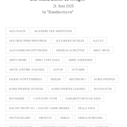
21. Juni 2025
In "Randnotizen"
AIGA RASCH
AKADEMIE DER ABENTEUER
AKKORDEONINONEPUMUK
ALEXANDER BICHLER
ALLTAG
ALLTAGSBEOBACHTUNGEN
ANDREAS SCHLÜTER
ANDY SIEGE
ANITA REHM
ANNA TORTAJADA
ANNE JASPERSEN
ANTJE JORTZIK-PASCHEK
AUTOR
AUTORIN
BADEN-WÜRTTEMBERG
BERLIN
BERTINORO
BORIS PFEIFFER
BORIS PFEIFFER DICHTER
BORIS PFEIFFER LESUNG
BUCHAUTOR
BUCHSERIE
CATEGORY FOUR
DARLINGTON ROAD KIDS
DAS IST NICHT SO – DAS IST GANZ ANDERS
DELLA WILD
DEUTSCHLAND
DRDJUCK
EMILIA
EMILIA ROMAGNA