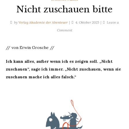
Nicht zuschauen bitte
by
Verlag Akademie der Abenteuer
4. Oktober 2025
Leave a
on
Comment
Nicht
zuschauen
// von Erwin Grosche //
bitte
Ich kann alles, außer wenn ich es zeigen soll. „Nicht
zuschauen“, sage ich immer. „Nicht zuschauen, wenn sie
zuschauen mache ich alles falsch.“