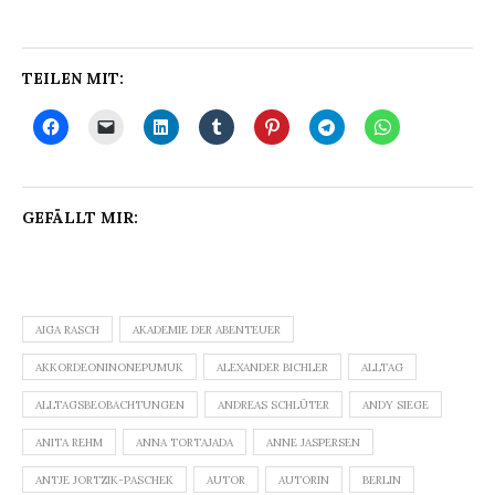
TEILEN MIT:
GEFÄLLT MIR:
AIGA RASCH
AKADEMIE DER ABENTEUER
AKKORDEONINONEPUMUK
ALEXANDER BICHLER
ALLTAG
ALLTAGSBEOBACHTUNGEN
ANDREAS SCHLÜTER
ANDY SIEGE
ANITA REHM
ANNA TORTAJADA
ANNE JASPERSEN
ANTJE JORTZIK-PASCHEK
AUTOR
AUTORIN
BERLIN