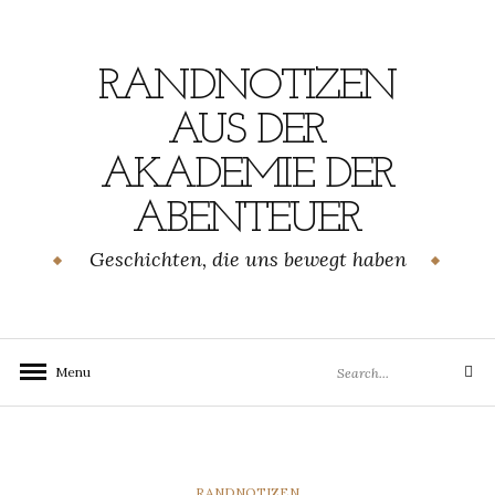
Skip
to
content
RANDNOTIZEN
AUS DER
AKADEMIE DER
ABENTEUER
Geschichten, die uns bewegt haben
Search
Menu
Search
for:
CATEGORIES
RANDNOTIZEN