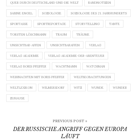
QUER DURCH DEUTSCHLAND UND DIE WELT
RANDNOTIZEN
SABINE ENGEL
SOZIOLOGIE
SOZIOLOGIE DES 21. JAHRHUNDERTS
SPORTASSE
SPORTREPORTAGE
STORYTELLING
TANTE
TORSTEN LÖSCHMANN
TRAUM
TRÄUME
UNSICHTBAR-AFFEN
UNSICHTBARAFFEN
VERLAG
VERLAG AKADEMIE
VERLAG AKADEMIE-DER-ABENTEUER
VERLAG BORIS PFEIFFER
WACHTMANN
WATCHMAN
WEIHNACHTEN MIT BORIS PFEIFFER
WELTBEOBACHTUNGEN
WELTLEXIKON
WILMERSDORF
WITZ
WUNDE
WUNDER
ZUHAUSE
Beitragsnavigation
PREVIOUS POST »
DER RUSSISCHE ANGRIFF GEGEN EUROPA
LÄUFT