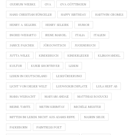
GUDRUN WIEBKE
GVA
GVA GÖTTINGEN
HANS CHRISTIAN RÜNGELER
HAPPY BIRTHDAY
HARTWIN GROMES
HENRY A. SELKIRK
HENRY SELKIRK
HUMOR
INGRID WIDIARTO
IRENE MARGIL
ITALIA
ITALIEN
JANICE PASCHEK
JÖRGOWITSCH
JUGENDBUCH
JUTTA WILKE
KINDERBUCH
KINDERLIEDER
KLIMAWANDEL
KULTUR
KURZI SHORTRIVER
LEBEN
LEBEN IN DEUTSCHLAND
LESEFÖRDERUNG
LICHT VON DIESER WELT
LUDWIGKIRCHPLATZ
LULA HEBT AB
MAMA WEIHACHT
MARYAM ANDAZ
MATTHIAS BOGUCKI
MEINE TANTE
METIN KIRIMTAY
MICHÈLE MEISTER
MITTEN IM LEBEN. NICHT AUS ADAMS RIPPE
NASRIN SIEGE
PADERBORN
PAINTRESS POET