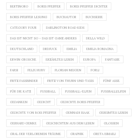
BERTINORO
BORIS PFEIFFER
BORIS PFEIFFER DICHTER
BORIS PFEIFFER LESUNG
BUCHAUTOR
BUCHSERIE
CATEGORY FOUR
DARLINGTON ROAD KIDS
DAS IST NICHT SO – DAS IST GANZ ANDERS
DELLA WILD
DEUTSCHLAND
DRDJUCK
EMILIA
EMILIA ROMAGNA
ERWIN GROSCHE
ERZÄHLTES LEBEN
EUROPA
FANTASIE
FARSI
FELIX HUBY
FLORIAN MEIGEN
FORLI
FRITZ FASSBINDER
FRITZ VON THURN UND TAXIS
FÜNF ASSE
FÜR DIE KATZ
FUSSBALL
FUSSBALL-ELFEN
FUSSBALLELFEN
GEDANKEN
GEDICHT
GEDICHTE BORIS PFEIFFER
GEDICHTE VON BOIS PFEIFFER
GENNADI ISAAK
GEREIMTES LEBEN
GERHARD GEMKE
GESCHICHTEN AUS DEM LEBEN
GLOSSEN
GRAL DER VERLORENEN TRÄUME
GRAPHIK
GRETA ISMAILI