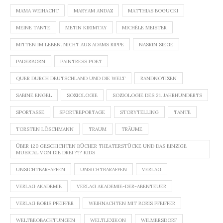
MAMA WEIHACHT
MARYAM ANDAZ
MATTHIAS BOGUCKI
MEINE TANTE
METIN KIRIMTAY
MICHÈLE MEISTER
MITTEN IM LEBEN. NICHT AUS ADAMS RIPPE
NASRIN SIEGE
PADERBORN
PAINTRESS POET
QUER DURCH DEUTSCHLAND UND DIE WELT
RANDNOTIZEN
SABINE ENGEL
SOZIOLOGIE
SOZIOLOGIE DES 21. JAHRHUNDERTS
SPORTASSE
SPORTREPORTAGE
STORYTELLING
TANTE
TORSTEN LÖSCHMANN
TRAUM
TRÄUME
ÜBER 120 GESCHICHTEN BÜCHER THEATERSTÜCKE UND DAS EINZIGE
MUSICAL VON DIE DREI ??? KIDS
UNSICHTBAR-AFFEN
UNSICHTBARAFFEN
VERLAG
VERLAG AKADEMIE
VERLAG AKADEMIE-DER-ABENTEUER
VERLAG BORIS PFEIFFER
WEIHNACHTEN MIT BORIS PFEIFFER
WELTBEOBACHTUNGEN
WELTLEXIKON
WILMERSDORF