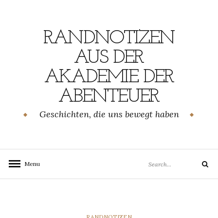
Skip
to
content
RANDNOTIZEN
AUS DER
AKADEMIE DER
ABENTEUER
Geschichten, die uns bewegt haben
Search
Menu
Search
for:
CATEGORIES
RANDNOTIZEN