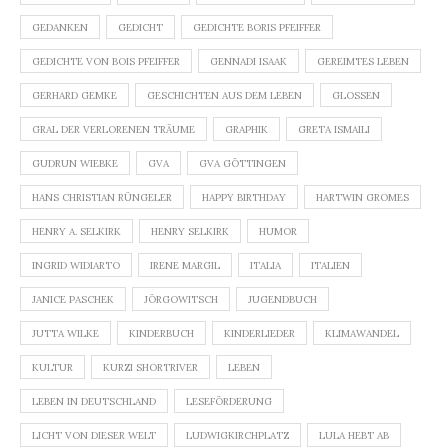
GEDANKEN
GEDICHT
GEDICHTE BORIS PFEIFFER
GEDICHTE VON BOIS PFEIFFER
GENNADI ISAAK
GEREIMTES LEBEN
GERHARD GEMKE
GESCHICHTEN AUS DEM LEBEN
GLOSSEN
GRAL DER VERLORENEN TRÄUME
GRAPHIK
GRETA ISMAILI
GUDRUN WIEBKE
GVA
GVA GÖTTINGEN
HANS CHRISTIAN RÜNGELER
HAPPY BIRTHDAY
HARTWIN GROMES
HENRY A. SELKIRK
HENRY SELKIRK
HUMOR
INGRID WIDIARTO
IRENE MARGIL
ITALIA
ITALIEN
JANICE PASCHEK
JÖRGOWITSCH
JUGENDBUCH
JUTTA WILKE
KINDERBUCH
KINDERLIEDER
KLIMAWANDEL
KULTUR
KURZI SHORTRIVER
LEBEN
LEBEN IN DEUTSCHLAND
LESEFÖRDERUNG
LICHT VON DIESER WELT
LUDWIGKIRCHPLATZ
LULA HEBT AB