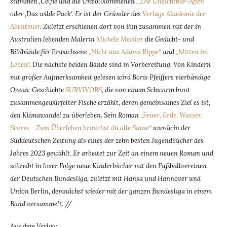
stammen ‚Celfie und die Unvollkommenen‘, ‚
Die Unsichtbar-Affen
oder ‚Das wilde Pack‘. Er ist der Gründer des
Verlags Akademie der
Abenteuer
. Zuletzt erschienen dort von ihm zusammen mit der in
Australien lebenden Malerin
Michèle Meister
die Gedicht- und
Bildbände für Erwachsene
„Nicht aus Adams Rippe“
und
„Mitten im
Leben“
. Die nächste beiden Bände sind in Vorbereitung. Von Kindern
mit großer Aufmerksamkeit gelesen wird Boris Pfeiffers vierbändige
Ozean-Geschichte
SURVIVORS
, die von einem Schwarm bunt
zusammengewürfelter Fische erzählt, deren gemeinsames Ziel es ist,
den Klimawandel zu überleben. Sein Roman
„Feuer, Erde, Wasser,
Sturm – Zum Überleben brauchst du alle Sinne“
wurde in der
Süddeutschen Zeitung als eines der zehn besten Jugendbücher des
Jahres 2023 gewählt. Er arbeitet zur Zeit an einem neuen Roman und
schreibt in loser Folge neue Kinderbücher mit den Fußballvereinen
der Deutschen Bundesliga, zuletzt mit Hansa und Hannover und
Union Berlin, demnächst wieder mit der ganzen Bundesliga in einem
Band versammelt. //
Aus dem Verlag: