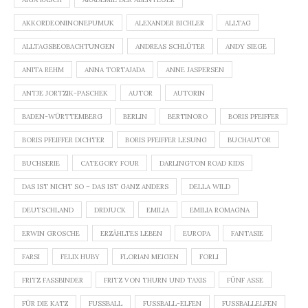
AKKORDEONINONEPUMUK
ALEXANDER BICHLER
ALLTAG
ALLTAGSBEOBACHTUNGEN
ANDREAS SCHLÜTER
ANDY SIEGE
ANITA REHM
ANNA TORTAJADA
ANNE JASPERSEN
ANTJE JORTZIK-PASCHEK
AUTOR
AUTORIN
BADEN-WÜRTTEMBERG
BERLIN
BERTINORO
BORIS PFEIFFER
BORIS PFEIFFER DICHTER
BORIS PFEIFFER LESUNG
BUCHAUTOR
BUCHSERIE
CATEGORY FOUR
DARLINGTON ROAD KIDS
DAS IST NICHT SO – DAS IST GANZ ANDERS
DELLA WILD
DEUTSCHLAND
DRDJUCK
EMILIA
EMILIA ROMAGNA
ERWIN GROSCHE
ERZÄHLTES LEBEN
EUROPA
FANTASIE
FARSI
FELIX HUBY
FLORIAN MEIGEN
FORLI
FRITZ FASSBINDER
FRITZ VON THURN UND TAXIS
FÜNF ASSE
FÜR DIE KATZ
FUSSBALL
FUSSBALL-ELFEN
FUSSBALLELFEN