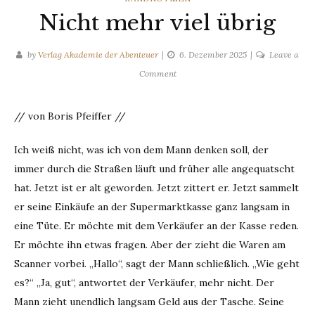
Nicht mehr viel übrig
by
Verlag Akademie der Abenteuer
6. Dezember 2025
Leave a
on
Comment
Nicht
mehr
// von Boris Pfeiffer //
viel
übrig
Ich weiß nicht, was ich von dem Mann denken soll, der
immer durch die Straßen läuft und früher alle angequatscht
hat. Jetzt ist er alt geworden. Jetzt zittert er. Jetzt sammelt
er seine Einkäufe an der Supermarktkasse ganz langsam in
eine Tüte. Er möchte mit dem Verkäufer an der Kasse reden.
Er möchte ihn etwas fragen. Aber der zieht die Waren am
Scanner vorbei. „Hallo“, sagt der Mann schließlich. „Wie geht
es?“ „Ja, gut“, antwortet der Verkäufer, mehr nicht. Der
Mann zieht unendlich langsam Geld aus der Tasche. Seine