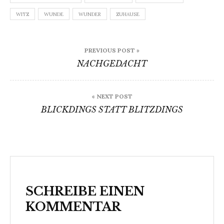
WITZ
WUNDE
WUNDER
ZUHAUSE
Beitragsnavigation
PREVIOUS POST »
NACHGEDACHT
« NEXT POST
BLICKDINGS STATT BLITZDINGS
SCHREIBE EINEN
KOMMENTAR