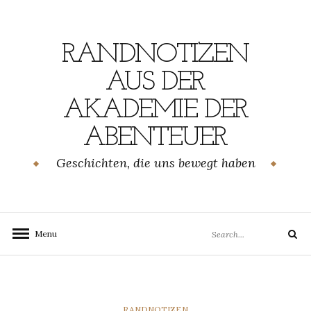
Skip
to
content
RANDNOTIZEN
AUS DER
AKADEMIE DER
ABENTEUER
Geschichten, die uns bewegt haben
Search
Menu
Search
for:
CATEGORIES
RANDNOTIZEN