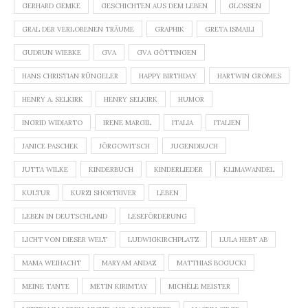
GERHARD GEMKE
GESCHICHTEN AUS DEM LEBEN
GLOSSEN
GRAL DER VERLORENEN TRÄUME
GRAPHIK
GRETA ISMAILI
GUDRUN WIEBKE
GVA
GVA GÖTTINGEN
HANS CHRISTIAN RÜNGELER
HAPPY BIRTHDAY
HARTWIN GROMES
HENRY A. SELKIRK
HENRY SELKIRK
HUMOR
INGRID WIDIARTO
IRENE MARGIL
ITALIA
ITALIEN
JANICE PASCHEK
JÖRGOWITSCH
JUGENDBUCH
JUTTA WILKE
KINDERBUCH
KINDERLIEDER
KLIMAWANDEL
KULTUR
KURZI SHORTRIVER
LEBEN
LEBEN IN DEUTSCHLAND
LESEFÖRDERUNG
LICHT VON DIESER WELT
LUDWIGKIRCHPLATZ
LULA HEBT AB
MAMA WEIHACHT
MARYAM ANDAZ
MATTHIAS BOGUCKI
MEINE TANTE
METIN KIRIMTAY
MICHÈLE MEISTER