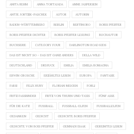
ANITA REHM
ANNA TORTAJADA
ANNE JASPERSEN
ANTJE JORTZIK-PASCHEK
AUTOR
AUTORIN
BADEN-WÜRTTEMBERG
BERLIN
BERTINORO
BORIS PFEIFFER
BORIS PFEIFFER DICHTER
BORIS PFEIFFER LESUNG
BUCHAUTOR
BUCHSERIE
CATEGORY FOUR
DARLINGTON ROAD KIDS
DAS IST NICHT SO – DAS IST GANZ ANDERS
DELLA WILD
DEUTSCHLAND
DRDJUCK
EMILIA
EMILIA ROMAGNA
ERWIN GROSCHE
ERZÄHLTES LEBEN
EUROPA
FANTASIE
FARSI
FELIX HUBY
FLORIAN MEIGEN
FORLI
FRITZ FASSBINDER
FRITZ VON THURN UND TAXIS
FÜNF ASSE
FÜR DIE KATZ
FUSSBALL
FUSSBALL-ELFEN
FUSSBALLELFEN
GEDANKEN
GEDICHT
GEDICHTE BORIS PFEIFFER
GEDICHTE VON BOIS PFEIFFER
GENNADI ISAAK
GEREIMTES LEBEN