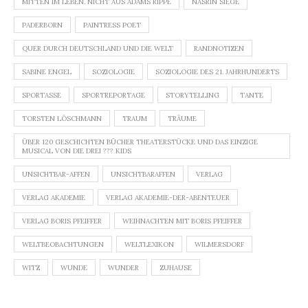
MITTEN IM LEBEN. NICHT AUS ADAMS RIPPE
NASRIN SIEGE
PADERBORN
PAINTRESS POET
QUER DURCH DEUTSCHLAND UND DIE WELT
RANDNOTIZEN
SABINE ENGEL
SOZIOLOGIE
SOZIOLOGIE DES 21. JAHRHUNDERTS
SPORTASSE
SPORTREPORTAGE
STORYTELLING
TANTE
TORSTEN LÖSCHMANN
TRAUM
TRÄUME
ÜBER 120 GESCHICHTEN BÜCHER THEATERSTÜCKE UND DAS EINZIGE
MUSICAL VON DIE DREI ??? KIDS
UNSICHTBAR-AFFEN
UNSICHTBARAFFEN
VERLAG
VERLAG AKADEMIE
VERLAG AKADEMIE-DER-ABENTEUER
VERLAG BORIS PFEIFFER
WEIHNACHTEN MIT BORIS PFEIFFER
WELTBEOBACHTUNGEN
WELTLEXIKON
WILMERSDORF
WITZ
WUNDE
WUNDER
ZUHAUSE
Beitragsnavigation