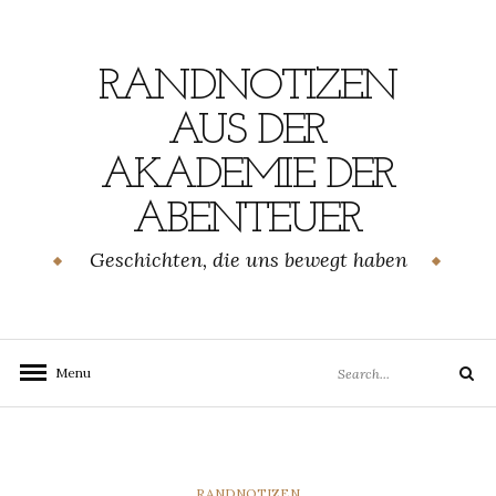
Skip
to
content
RANDNOTIZEN
AUS DER
AKADEMIE DER
ABENTEUER
Geschichten, die uns bewegt haben
Search
Menu
Search
for:
CATEGORIES
RANDNOTIZEN