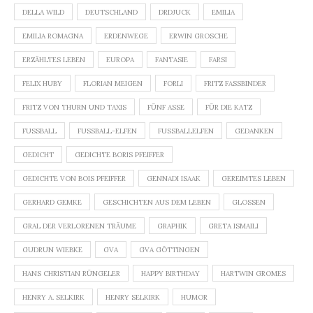
DELLA WILD
DEUTSCHLAND
DRDJUCK
EMILIA
EMILIA ROMAGNA
ERDENWEGE
ERWIN GROSCHE
ERZÄHLTES LEBEN
EUROPA
FANTASIE
FARSI
FELIX HUBY
FLORIAN MEIGEN
FORLI
FRITZ FASSBINDER
FRITZ VON THURN UND TAXIS
FÜNF ASSE
FÜR DIE KATZ
FUSSBALL
FUSSBALL-ELFEN
FUSSBALLELFEN
GEDANKEN
GEDICHT
GEDICHTE BORIS PFEIFFER
GEDICHTE VON BOIS PFEIFFER
GENNADI ISAAK
GEREIMTES LEBEN
GERHARD GEMKE
GESCHICHTEN AUS DEM LEBEN
GLOSSEN
GRAL DER VERLORENEN TRÄUME
GRAPHIK
GRETA ISMAILI
GUDRUN WIEBKE
GVA
GVA GÖTTINGEN
HANS CHRISTIAN RÜNGELER
HAPPY BIRTHDAY
HARTWIN GROMES
HENRY A. SELKIRK
HENRY SELKIRK
HUMOR