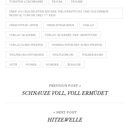
TORSTEN LÖSCHMANN
TRAUM
TRÄUME
ÜBER 120 GESCHICHTEN BÜCHER THEATERSTÜCKE UND DAS EINZIGE
MUSICAL VON DIE DREI ??? KIDS
UNSICHTBAR-AFFEN
UNSICHTBARAFFEN
VERLAG
VERLAG AKADEMIE
VERLAG AKADEMIE-DER-ABENTEUER
VERLAG BORIS PFEIFFER
WEIHNACHTEN MIT BORIS PFEIFFER
WELTBEOBACHTUNGEN
WELTLEXIKON
WILMERSDORF
WITZ
WUNDE
WUNDER
ZUHAUSE
Beitragsnavigation
PREVIOUS POST »
SCHNAUZE VOLL, VOLL ERMÜDET
« NEXT POST
HITZEWELLE