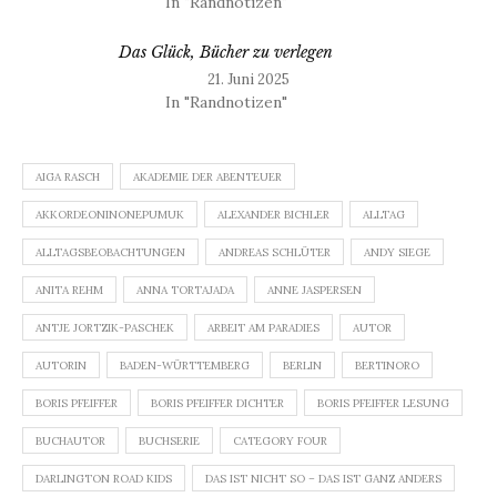
In "Randnotizen"
Das Glück, Bücher zu verlegen
21. Juni 2025
In "Randnotizen"
AIGA RASCH
AKADEMIE DER ABENTEUER
AKKORDEONINONEPUMUK
ALEXANDER BICHLER
ALLTAG
ALLTAGSBEOBACHTUNGEN
ANDREAS SCHLÜTER
ANDY SIEGE
ANITA REHM
ANNA TORTAJADA
ANNE JASPERSEN
ANTJE JORTZIK-PASCHEK
ARBEIT AM PARADIES
AUTOR
AUTORIN
BADEN-WÜRTTEMBERG
BERLIN
BERTINORO
BORIS PFEIFFER
BORIS PFEIFFER DICHTER
BORIS PFEIFFER LESUNG
BUCHAUTOR
BUCHSERIE
CATEGORY FOUR
DARLINGTON ROAD KIDS
DAS IST NICHT SO – DAS IST GANZ ANDERS