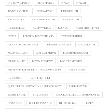
INGRID WIDIARTO
IRENE MARGIL
ITALIA
ITALIEN
JANICE PASCHEK
JÖRGOWITSCH
JUGENDBUCH
JUTTA WILKE
KATHARINA RESCHE
KINDERBUCH
KINDERLIEDER
KLIMAWANDEL
KULTUR
KURZI SHORTRIVER
LEBEN
LEBEN IN DEUTSCHLAND
LESEFÖRDERUNG
LICHT VON DIESER WELT
LUDWIGKIRCHPLATZ
LULA HEBT AB
MAMA WEIHACHT
MARYAM ANDAZ
MATTHIAS BOGUCKI
MEINE TANTE
METIN KIRIMTAY
MICHÈLE MEISTER
MITTEN IM LEBEN. NICHT AUS ADAMS RIPPE
NASRIN SIEGE
PADERBORN
PAINTRESS POET
QUER DURCH DEUTSCHLAND UND DIE WELT
RANDNOTIZEN
SABINE ENGEL
SOZIOLOGIE
SOZIOLOGIE DES 21. JAHRHUNDERTS
SPORTASSE
SPORTREPORTAGE
STORYTELLING
TANTE