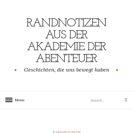
Skip
to
content
RANDNOTIZEN
AUS DER
AKADEMIE DER
ABENTEUER
Geschichten, die uns bewegt haben
Search
Menu
Search
for:
CATEGORIES
RANDNOTIZEN