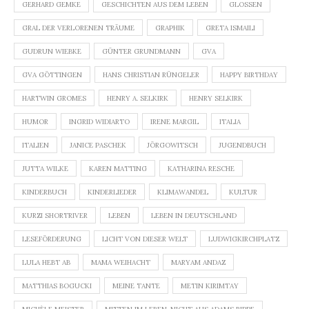
GERHARD GEMKE
GESCHICHTEN AUS DEM LEBEN
GLOSSEN
GRAL DER VERLORENEN TRÄUME
GRAPHIK
GRETA ISMAILI
GUDRUN WIEBKE
GÜNTER GRUNDMANN
GVA
GVA GÖTTINGEN
HANS CHRISTIAN RÜNGELER
HAPPY BIRTHDAY
HARTWIN GROMES
HENRY A. SELKIRK
HENRY SELKIRK
HUMOR
INGRID WIDIARTO
IRENE MARGIL
ITALIA
ITALIEN
JANICE PASCHEK
JÖRGOWITSCH
JUGENDBUCH
JUTTA WILKE
KAREN MATTING
KATHARINA RESCHE
KINDERBUCH
KINDERLIEDER
KLIMAWANDEL
KULTUR
KURZI SHORTRIVER
LEBEN
LEBEN IN DEUTSCHLAND
LESEFÖRDERUNG
LICHT VON DIESER WELT
LUDWIGKIRCHPLATZ
LULA HEBT AB
MAMA WEIHACHT
MARYAM ANDAZ
MATTHIAS BOGUCKI
MEINE TANTE
METIN KIRIMTAY