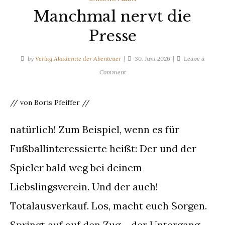
Manchmal nervt die
Presse
by
Verlag Akademie der Abenteuer
30. Juni 2026
Leave a
on
Comment
Manchmal
nervt
// von Boris Pfeiffer //
die
Presse
natürlich! Zum Beispiel, wenn es für
Fußballinteressierte heißt: Der und der
Spieler bald weg bei deinem
Liebslingsverein. Und der auch!
Totalausverkauf. Los, macht euch Sorgen.
Springt auf auf den Zug – der Untergang