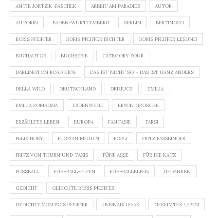
ANTJE JORTZIK-PASCHEK
ARBEIT AM PARADIES
AUTOR
AUTORIN
BADEN-WÜRTTEMBERG
BERLIN
BERTINORO
BORIS PFEIFFER
BORIS PFEIFFER DICHTER
BORIS PFEIFFER LESUNG
BUCHAUTOR
BUCHSERIE
CATEGORY FOUR
DARLINGTON ROAD KIDS
DAS IST NICHT SO – DAS IST GANZ ANDERS
DELLA WILD
DEUTSCHLAND
DRDJUCK
EMILIA
EMILIA ROMAGNA
ERDENWEGE
ERWIN GROSCHE
ERZÄHLTES LEBEN
EUROPA
FANTASIE
FARSI
FELIX HUBY
FLORIAN MEIGEN
FORLI
FRITZ FASSBINDER
FRITZ VON THURN UND TAXIS
FÜNF ASSE
FÜR DIE KATZ
FUSSBALL
FUSSBALL-ELFEN
FUSSBALLELFEN
GEDANKEN
GEDICHT
GEDICHTE BORIS PFEIFFER
GEDICHTE VON BOIS PFEIFFER
GENNADI ISAAK
GEREIMTES LEBEN