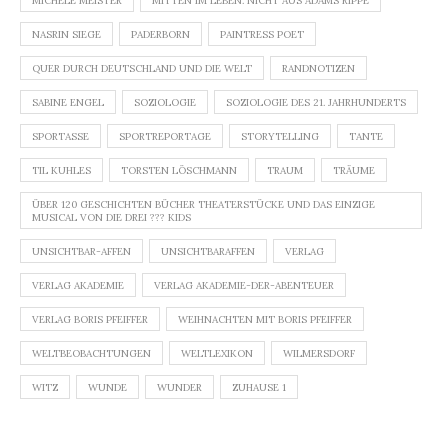
MICHÈLE MEISTER
MITTEN IM LEBEN. NICHT AUS ADAMS RIPPE
NASRIN SIEGE
PADERBORN
PAINTRESS POET
QUER DURCH DEUTSCHLAND UND DIE WELT
RANDNOTIZEN
SABINE ENGEL
SOZIOLOGIE
SOZIOLOGIE DES 21. JAHRHUNDERTS
SPORTASSE
SPORTREPORTAGE
STORYTELLING
TANTE
TIL KUHLES
TORSTEN LÖSCHMANN
TRAUM
TRÄUME
ÜBER 120 GESCHICHTEN BÜCHER THEATERSTÜCKE UND DAS EINZIGE
MUSICAL VON DIE DREI ??? KIDS
UNSICHTBAR-AFFEN
UNSICHTBARAFFEN
VERLAG
VERLAG AKADEMIE
VERLAG AKADEMIE-DER-ABENTEUER
VERLAG BORIS PFEIFFER
WEIHNACHTEN MIT BORIS PFEIFFER
WELTBEOBACHTUNGEN
WELTLEXIKON
WILMERSDORF
WITZ
WUNDE
WUNDER
ZUHAUSE 1
Beitragsnavigation