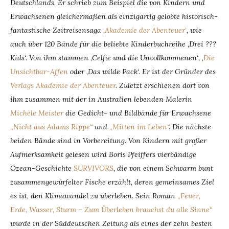
Deutschlands. Er schrieb zum Beispiel die von Kindern und
Erwachsenen gleichermaßen als einzigartig gelobte historisch-
fantastische Zeitreisensaga
‚Akademie der Abenteuer‘
, wie
auch über 120 Bände für die beliebte Kinderbuchreihe ‚Drei ???
Kids‘. Von ihm stammen ‚Celfie und die Unvollkommenen‘, ‚
Die
Unsichtbar-Affen
oder ‚Das wilde Pack‘. Er ist der Gründer des
Verlags Akademie der Abenteuer
. Zuletzt erschienen dort von
ihm zusammen mit der in Australien lebenden Malerin
Michèle Meister
die Gedicht- und Bildbände für Erwachsene
„Nicht aus Adams Rippe“
und
„Mitten im Leben“
. Die nächste
beiden Bände sind in Vorbereitung. Von Kindern mit großer
Aufmerksamkeit gelesen wird Boris Pfeiffers vierbändige
Ozean-Geschichte
SURVIVORS
, die von einem Schwarm bunt
zusammengewürfelter Fische erzählt, deren gemeinsames Ziel
es ist, den Klimawandel zu überleben. Sein Roman
„Feuer,
Erde, Wasser, Sturm – Zum Überleben brauchst du alle Sinne“
wurde in der Süddeutschen Zeitung als eines der zehn besten