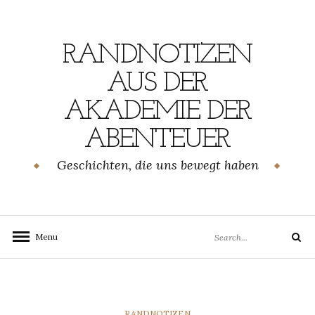
Skip
to
content
RANDNOTIZEN
AUS DER
AKADEMIE DER
ABENTEUER
Geschichten, die uns bewegt haben
Search
Menu
Search
for:
CATEGORIES
RANDNOTIZEN