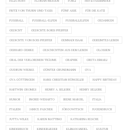
FELIX HUBY
FLORIAN MEIGEN
FORLI
FRITZ FASSBINDER
FRITZ VON THURN UND TAXIS
FÜNF ASSE
FÜR DIE KATZ
FUSSBALL
FUSSBALL-ELFEN
FUSSBALLELFEN
GEDANKEN
GEDICHT
GEDICHTE BORIS PFEIFFER
GEDICHTE VON BOIS PFEIFFER
GENNADI ISAAK
GEREIMTES LEBEN
GERHARD GEMKE
GESCHICHTEN AUS DEM LEBEN
GLOSSEN
GRAL DER VERLORENEN TRÄUME
GRAPHIK
GRETA ISMAILI
GUDRUN WIEBKE
GÜNTER GRUNDMANN
GVA
GVA GÖTTINGEN
HANS CHRISTIAN RÜNGELER
HAPPY BIRTHDAY
HARTWIN GROMES
HENRY A. SELKIRK
HENRY SELKIRK
HUMOR
INGRID WIDIARTO
IRENE MARGIL
ITALIA
ITALIEN
JANICE PASCHEK
JÖRGOWITSCH
JUGENDBUCH
JUTTA WILKE
KAREN MATTING
KATHARINA RESCHE
KINDERBUCH
KINDERLIEDER
KLIMAWANDEL
KULTUR