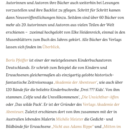
Autorinnen und Autoren ihre Bücher auch weiterhin bei Lesungen
vorzustellen und ihre Backlist zu pflegen. Schritt für Schritt kamen
dann Neuveröffentlichungen hinzu. Seitdem sind über 60 Bücher von
mehr als 20 Autorinnen und Autoren aus vielen Teilen der Welt
erschienen – zweimal hochgelobt von Elke Heidenreich, einmal in den
Musenblättern zum Buch des Jahres gekürt. Alle Bücher des Verlags
lassen sich finden im
Überblick
.
Boris Pfeiffer
ist einer der meistgelesenen Kinderbuchautoren
Deutschlands. Er schrieb zum Beispiel die von Kindern und
Erwachsenen gleichermaßen als einzigartig gelobte historisch-
fantastische Zeitreisensaga
‚Akademie der Abenteuer‘
, wie auch über
120 Bände für die beliebte Kinderbuchreihe ‚Drei ??? Kids‘. Von ihm
stammen ‚Celfie und die Unvollkommenen‘, ‚
Die Unsichtbar-Affen
oder ‚Das wilde Pack‘. Er ist der Gründer des
Verlags Akademie der
Abenteuer
. Zuletzt erschienen dort von ihm zusammen mit der in
Australien lebenden Malerin
Michèle Meister
die Gedicht- und
Bildbände für Erwachsene
„Nicht aus Adams Rippe“
und
„Mitten im