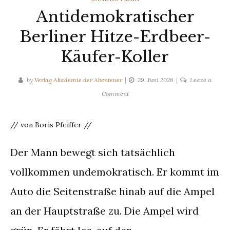
Antidemokratischer
Berliner Hitze-Erdbeer-
Käufer-Koller
by
Verlag Akademie der Abenteuer
29. Juni 2026
Leave a
on
Comment
Antidemokratischer
Berliner
// von Boris Pfeiffer //
Hitze-
Erdbeer-
Der Mann bewegt sich tatsächlich
Käufer-
Koller
vollkommen undemokratisch. Er kommt im
Auto die Seitenstraße hinab auf die Ampel
an der Hauptstraße zu. Die Ampel wird