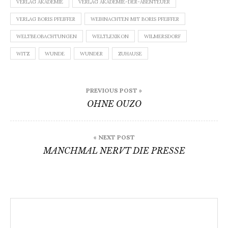
VERLAG AKADEMIE
VERLAG AKADEMIE-DER-ABENTEUER
VERLAG BORIS PFEIFFER
WEIHNACHTEN MIT BORIS PFEIFFER
WELTBEOBACHTUNGEN
WELTLEXIKON
WILMERSDORF
WITZ
WUNDE
WUNDER
ZUHAUSE
Beitragsnavigation
PREVIOUS POST »
OHNE OUZO
« NEXT POST
MANCHMAL NERVT DIE PRESSE