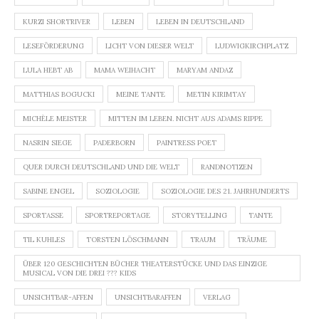
KURZI SHORTRIVER
LEBEN
LEBEN IN DEUTSCHLAND
LESEFÖRDERUNG
LICHT VON DIESER WELT
LUDWIGKIRCHPLATZ
LULA HEBT AB
MAMA WEIHACHT
MARYAM ANDAZ
MATTHIAS BOGUCKI
MEINE TANTE
METIN KIRIMTAY
MICHÈLE MEISTER
MITTEN IM LEBEN. NICHT AUS ADAMS RIPPE
NASRIN SIEGE
PADERBORN
PAINTRESS POET
QUER DURCH DEUTSCHLAND UND DIE WELT
RANDNOTIZEN
SABINE ENGEL
SOZIOLOGIE
SOZIOLOGIE DES 21. JAHRHUNDERTS
SPORTASSE
SPORTREPORTAGE
STORYTELLING
TANTE
TIL KUHLES
TORSTEN LÖSCHMANN
TRAUM
TRÄUME
ÜBER 120 GESCHICHTEN BÜCHER THEATERSTÜCKE UND DAS EINZIGE
MUSICAL VON DIE DREI ??? KIDS
UNSICHTBAR-AFFEN
UNSICHTBARAFFEN
VERLAG