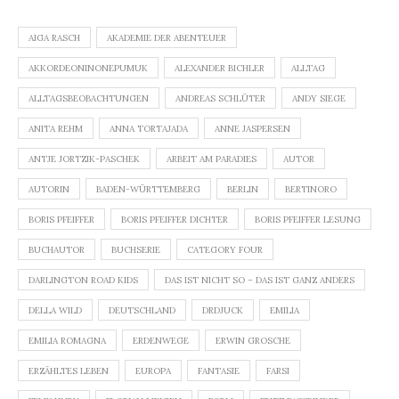
AIGA RASCH
AKADEMIE DER ABENTEUER
AKKORDEONINONEPUMUK
ALEXANDER BICHLER
ALLTAG
ALLTAGSBEOBACHTUNGEN
ANDREAS SCHLÜTER
ANDY SIEGE
ANITA REHM
ANNA TORTAJADA
ANNE JASPERSEN
ANTJE JORTZIK-PASCHEK
ARBEIT AM PARADIES
AUTOR
AUTORIN
BADEN-WÜRTTEMBERG
BERLIN
BERTINORO
BORIS PFEIFFER
BORIS PFEIFFER DICHTER
BORIS PFEIFFER LESUNG
BUCHAUTOR
BUCHSERIE
CATEGORY FOUR
DARLINGTON ROAD KIDS
DAS IST NICHT SO – DAS IST GANZ ANDERS
DELLA WILD
DEUTSCHLAND
DRDJUCK
EMILIA
EMILIA ROMAGNA
ERDENWEGE
ERWIN GROSCHE
ERZÄHLTES LEBEN
EUROPA
FANTASIE
FARSI