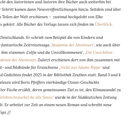
ht den Autorinnen und Autoren ihre Bücher auch weiterhin bei
für Schritt kamen dann Neuveröffentlichungen hinzu. Seitdem sind über
 Teilen der Welt erschienen – zweimal hochgelobt von Elke
 gekürt. Alle Bücher des Verlags lassen sich finden im
Überblick
.
 Deutschlands. Er schrieb zum Beispiel die von Kindern und
-fantastische Zeitreisensaga
‚Akademie der Abenteuer‘
, wie auch über
on ihm stammen ‚Celfie und die Unvollkommenen‘, ‚
Die Unsichtbar-
ademie der Abenteuer
. Zuletzt erschienen dort von ihm zusammen mit
ht- und Bildbände für Erwachsene
„Nicht aus Adams Rippe“
und
d Gedichten findet 2025 in der Bibliothek Zeuthen statt. Band 3 und 4
elesen wird Boris Pfeiffers vierbändige Ozean-Geschichte
 Fische erzählt, deren gemeinsames Ziel es ist, den Klimawandel zu
rleben brauchst du alle Sinne“
wurde in der Süddeutschen Zeitung
lt. Er arbeitet zur Zeit an einem neuen Roman und schreibt neue
iga //