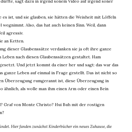
 dürfte, sagt dazu in irgend sonem Video auf irgend soner
s ist, und sie glauben, sie hätten die Weisheit mit Löffeln
el wegnimmt. Also, das hat auch keinen Sinn. Weil, dann
il agressiv.
e an Ketten.
gung dieser Glaubenssätze verdanken sie ja oft ihre ganze
zen Leben nach diesen Glaubenssätzen gestaltet. Ham
esetzt. Und jetzt kommt da einer her und sagt: das war das
as ganze Leben auf einmal in Frage gestellt. Das ist nicht so
sten Überzeugung rumgerannt ist, diese Überzeugung in
so ähnlich, als wolle man ihm einen Arm oder einen Bein
el? Graf von Monte Christo? Hui Buh mit der rostigen
n?
det. Hier fanden zunächst Kinderbücher ein neues Zuhause, die