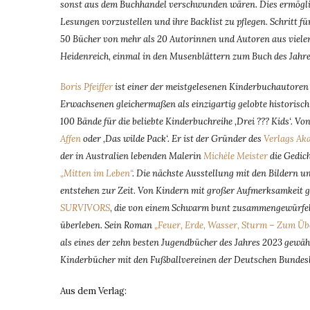
sonst aus dem Buchhandel verschwunden wären. Dies ermöglic
Lesungen vorzustellen und ihre Backlist zu pflegen. Schritt 
50 Bücher von mehr als 20 Autorinnen und Autoren aus vielen
Heidenreich, einmal in den Musenblättern zum Buch des Jahres
Boris Pfeiffer
ist einer der meistgelesenen Kinderbuchautoren
Erwachsenen gleichermaßen als einzigartig gelobte historisch
100 Bände für die beliebte Kinderbuchreihe ‚Drei ??? Kids‘. V
Affen
oder ‚Das wilde Pack‘. Er ist der Gründer des
Verlags Ak
der in Australien lebenden Malerin
Michèle Meister
die Gedic
„Mitten im Leben“
. Die nächste Ausstellung mit den Bildern un
entstehen zur Zeit. Von Kindern mit großer Aufmerksamkeit g
SURVIVORS
,
die von einem Schwarm bunt zusammengewürfelter
überleben. Sein Roman
„Feuer, Erde, Wasser, Sturm – Zum Übe
als eines der zehn besten Jugendbücher des Jahres 2023 gewäh
Kinderbücher mit den Fußballvereinen der Deutschen Bundesl
Aus dem Verlag: