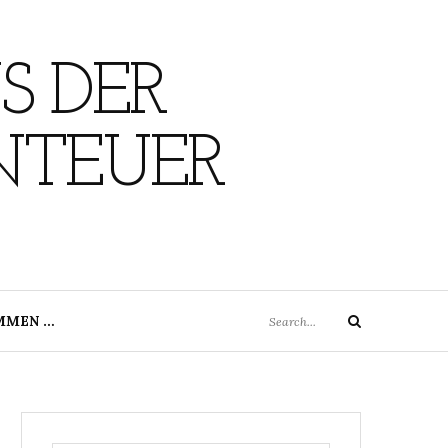
S DER
NTEUER
Search
MMEN …
Search
for: