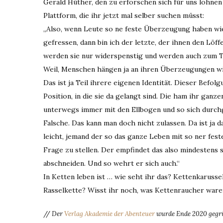
Gerald Hüther, den zu erforschen sich für uns lohnen
Plattform, die ihr jetzt mal selber suchen müsst:
„Also, wenn Leute so ne feste Überzeugung haben wie e
gefressen, dann bin ich der letzte, der ihnen den Löff
werden sie nur widerspenstig und werden auch zum Te
Weil, Menschen hängen ja an ihren Überzeugungen wi
Das ist ja Teil ihrere eigenen Identität. Dieser Befol
Position, in die sie da gelangt sind. Die ham ihr gan
unterwegs immer mit den Ellbogen und so sich durchg
Falsche. Das kann man doch nicht zulassen. Da ist ja d
leicht, jemand der so das ganze Leben mit so ner fe
Frage zu stellen. Der empfindet das also mindestens 
abschneiden. Und so wehrt er sich auch.“
In Ketten leben ist … wie seht ihr das? Kettenkaruss
Rasselkette? Wisst ihr noch, was Kettenraucher ware
//
Der
Verlag Akademie der Abenteuer
wurde Ende 2020 gegrün