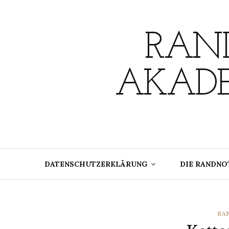
Skip
to
content
RAND
AKADE
DATENSCHUTZERKLÄRUNG
DIE RANDNO
CA
RA