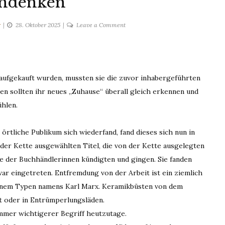
endenken
on
r
28. Oktober 2025
Leave a Comment
Kettendenken
 aufgekauft wurden, mussten sie die zuvor inhabergeführten
en sollten ihr neues „Zuhause“ überall gleich erkennen und
ühlen.
örtliche Publikum sich wiederfand, fand dieses sich nun in
 der Kette ausgewählten Titel, die von der Kette ausgelegten
le der Buchhändlerinnen kündigten und gingen. Sie fanden
war eingetreten. Entfremdung von der Arbeit ist ein ziemlich
 einem Typen namens Karl Marx. Keramikbüsten von dem
t oder in Entrümperlungsläden.
mmer wichtigerer Begriff heutzutage.