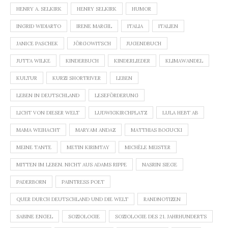
HENRY A. SELKIRK
HENRY SELKIRK
HUMOR
INGRID WIDIARTO
IRENE MARGIL
ITALIA
ITALIEN
JANICE PASCHEK
JÖRGOWITSCH
JUGENDBUCH
JUTTA WILKE
KINDERBUCH
KINDERLIEDER
KLIMAWANDEL
KULTUR
KURZI SHORTRIVER
LEBEN
LEBEN IN DEUTSCHLAND
LESEFÖRDERUNG
LICHT VON DIESER WELT
LUDWIGKIRCHPLATZ
LULA HEBT AB
MAMA WEIHACHT
MARYAM ANDAZ
MATTHIAS BOGUCKI
MEINE TANTE
METIN KIRIMTAY
MICHÈLE MEISTER
MITTEN IM LEBEN. NICHT AUS ADAMS RIPPE
NASRIN SIEGE
PADERBORN
PAINTRESS POET
QUER DURCH DEUTSCHLAND UND DIE WELT
RANDNOTIZEN
SABINE ENGEL
SOZIOLOGIE
SOZIOLOGIE DES 21. JAHRHUNDERTS