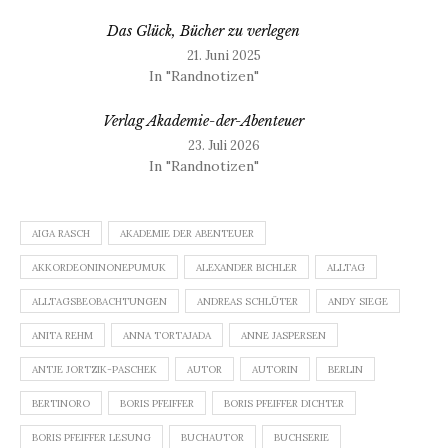
Das Glück, Bücher zu verlegen
21. Juni 2025
In "Randnotizen"
Verlag Akademie-der-Abenteuer
23. Juli 2026
In "Randnotizen"
AIGA RASCH
AKADEMIE DER ABENTEUER
AKKORDEONINONEPUMUK
ALEXANDER BICHLER
ALLTAG
ALLTAGSBEOBACHTUNGEN
ANDREAS SCHLÜTER
ANDY SIEGE
ANITA REHM
ANNA TORTAJADA
ANNE JASPERSEN
ANTJE JORTZIK-PASCHEK
AUTOR
AUTORIN
BERLIN
BERTINORO
BORIS PFEIFFER
BORIS PFEIFFER DICHTER
BORIS PFEIFFER LESUNG
BUCHAUTOR
BUCHSERIE