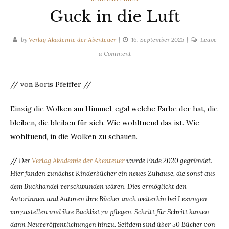
Guck in die Luft
by
Verlag Akademie der Abenteuer
16. September 2025
Leave
on
a Comment
Guck
in
// von Boris Pfeiffer //
die
Luft
Einzig die Wolken am Himmel, egal welche Farbe der hat, die
bleiben, die bleiben für sich. Wie wohltuend das ist. Wie
wohltuend, in die Wolken zu schauen.
//
Der
Verlag Akademie der Abenteuer
wurde Ende 2020 gegründet.
Hier fanden zunächst Kinderbücher ein neues Zuhause, die sonst aus
dem Buchhandel verschwunden wären. Dies ermöglicht den
Autorinnen und Autoren ihre Bücher auch weiterhin bei Lesungen
vorzustellen und ihre Backlist zu pflegen. Schritt für Schritt kamen
dann Neuveröffentlichungen hinzu. Seitdem sind über 50 Bücher von