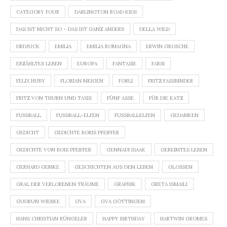
CATEGORY FOUR
DARLINGTON ROAD KIDS
DAS IST NICHT SO – DAS IST GANZ ANDERS
DELLA WILD
DRDJUCK
EMILIA
EMILIA ROMAGNA
ERWIN GROSCHE
ERZÄHLTES LEBEN
EUROPA
FANTASIE
FARSI
FELIX HUBY
FLORIAN MEIGEN
FORLI
FRITZ FASSBINDER
FRITZ VON THURN UND TAXIS
FÜNF ASSE
FÜR DIE KATZ
FUSSBALL
FUSSBALL-ELFEN
FUSSBALLELFEN
GEDANKEN
GEDICHT
GEDICHTE BORIS PFEIFFER
GEDICHTE VON BOIS PFEIFFER
GENNADI ISAAK
GEREIMTES LEBEN
GERHARD GEMKE
GESCHICHTEN AUS DEM LEBEN
GLOSSEN
GRAL DER VERLORENEN TRÄUME
GRAPHIK
GRETA ISMAILI
GUDRUN WIEBKE
GVA
GVA GÖTTINGEN
HANS CHRISTIAN RÜNGELER
HAPPY BIRTHDAY
HARTWIN GROMES