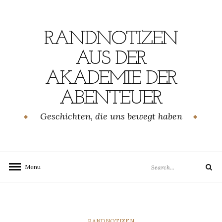
Skip
to
content
RANDNOTIZEN
AUS DER
AKADEMIE DER
ABENTEUER
Geschichten, die uns bewegt haben
Search
Menu
Search
for:
CATEGORIES
RANDNOTIZEN