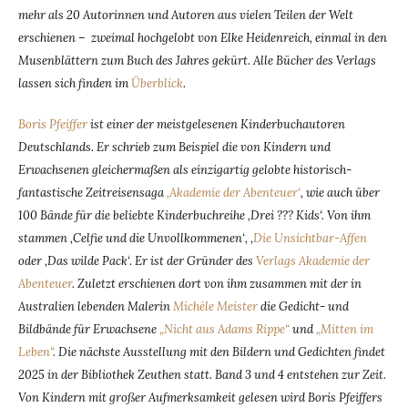
mehr als 20 Autorinnen und Autoren aus vielen Teilen der Welt
erschienen – zweimal hochgelobt von Elke Heidenreich, einmal in den
Musenblättern zum Buch des Jahres gekürt. Alle Bücher des Verlags
lassen sich finden im
Überblick
.
Boris Pfeiffer
ist einer der meistgelesenen Kinderbuchautoren
Deutschlands. Er schrieb zum Beispiel die von Kindern und
Erwachsenen gleichermaßen als einzigartig gelobte historisch-
fantastische Zeitreisensaga
‚Akademie der Abenteuer‘
, wie auch über
100 Bände für die beliebte Kinderbuchreihe ‚Drei ??? Kids‘. Von ihm
stammen ‚Celfie und die Unvollkommenen‘, ‚
Die Unsichtbar-Affen
oder ‚Das wilde Pack‘. Er ist der Gründer des
Verlags Akademie der
Abenteuer
. Zuletzt erschienen dort von ihm zusammen mit der in
Australien lebenden Malerin
Michèle Meister
die Gedicht- und
Bildbände für Erwachsene
„Nicht aus Adams Rippe“
und
„Mitten im
Leben“
. Die nächste Ausstellung mit den Bildern und Gedichten findet
2025 in der Bibliothek Zeuthen statt. Band 3 und 4 entstehen zur Zeit.
Von Kindern mit großer Aufmerksamkeit gelesen wird Boris Pfeiffers