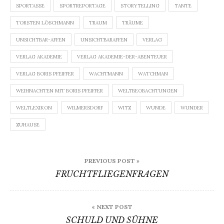
SPORTASSE
SPORTREPORTAGE
STORYTELLING
TANTE
TORSTEN LÖSCHMANN
TRAUM
TRÄUME
UNSICHTBAR-AFFEN
UNSICHTBARAFFEN
VERLAG
VERLAG AKADEMIE
VERLAG AKADEMIE-DER-ABENTEUER
VERLAG BORIS PFEIFFER
WACHTMANN
WATCHMAN
WEIHNACHTEN MIT BORIS PFEIFFER
WELTBEOBACHTUNGEN
WELTLEXIKON
WILMERSDORF
WITZ
WUNDE
WUNDER
ZUHAUSE
Beitragsnavigation
PREVIOUS POST »
FRUCHTFLIEGENFRAGEN
« NEXT POST
SCHULD UND SÜHNE