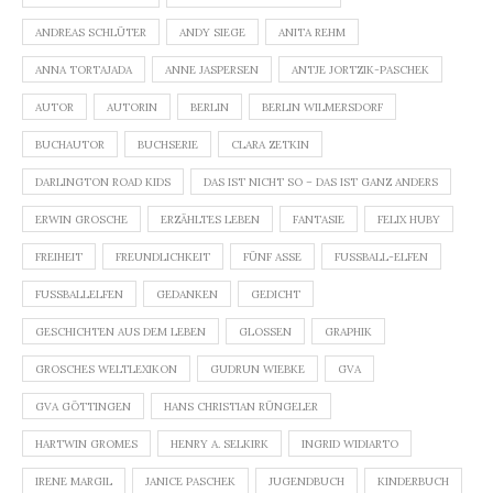
ANDREAS SCHLÜTER
ANDY SIEGE
ANITA REHM
ANNA TORTAJADA
ANNE JASPERSEN
ANTJE JORTZIK-PASCHEK
AUTOR
AUTORIN
BERLIN
BERLIN WILMERSDORF
BUCHAUTOR
BUCHSERIE
CLARA ZETKIN
DARLINGTON ROAD KIDS
DAS IST NICHT SO – DAS IST GANZ ANDERS
ERWIN GROSCHE
ERZÄHLTES LEBEN
FANTASIE
FELIX HUBY
FREIHEIT
FREUNDLICHKEIT
FÜNF ASSE
FUSSBALL-ELFEN
FUSSBALLELFEN
GEDANKEN
GEDICHT
GESCHICHTEN AUS DEM LEBEN
GLOSSEN
GRAPHIK
GROSCHES WELTLEXIKON
GUDRUN WIEBKE
GVA
GVA GÖTTINGEN
HANS CHRISTIAN RÜNGELER
HARTWIN GROMES
HENRY A. SELKIRK
INGRID WIDIARTO
IRENE MARGIL
JANICE PASCHEK
JUGENDBUCH
KINDERBUCH