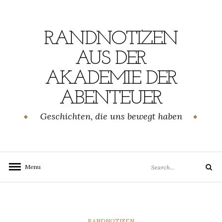
Skip
to
content
RANDNOTIZEN
AUS DER
AKADEMIE DER
ABENTEUER
Geschichten, die uns bewegt haben
Search
Menu
Search
for:
CATEGORIES
RANDNOTIZEN