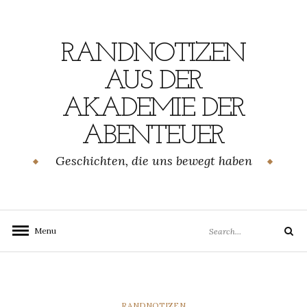
Skip
to
content
RANDNOTIZEN
AUS DER
AKADEMIE DER
ABENTEUER
Geschichten, die uns bewegt haben
Search
Menu
Search
for:
CATEGORIES
RANDNOTIZEN