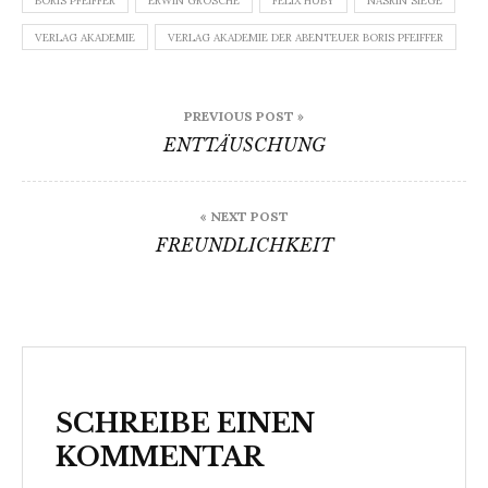
BORIS PFEIFFER
ERWIN GROSCHE
FELIX HUBY
NASRIN SIEGE
VERLAG AKADEMIE
VERLAG AKADEMIE DER ABENTEUER BORIS PFEIFFER
Beitragsnavigation
PREVIOUS POST »
ENTTÄUSCHUNG
« NEXT POST
FREUNDLICHKEIT
SCHREIBE EINEN
KOMMENTAR