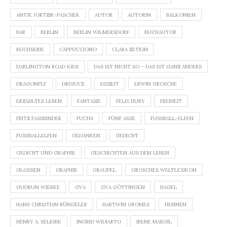
ANTJE JORTZIK-PASCHEK
AUTOR
AUTORIN
BALKONIEN
BAR
BERLIN
BERLIN WILMERSDORF
BUCHAUTOR
BUCHSERIE
CAPPUCCIONO
CLARA ZETKIN
DARLINGTON ROAD KIDS
DAS IST NICHT SO – DAS IST GANZ ANDERS
DRAGONFLY
DRDJUCK
EISZEIT
ERWIN GROSCHE
ERZÄHLTES LEBEN
FANTASIE
FELIX HUBY
FREIHEIT
FRITZ FASSBINDER
FUCHS
FÜNF ASSE
FUSSBALL-ELFEN
FUSSBALLELFEN
GEDANKEN
GEDICHT
GEDICHT UND GRAPHIK
GESCHICHTEN AUS DEM LEBEN
GLOSSEN
GRAPHIK
GRAUPEL
GROSCHES WELTLEXIKON
GUDRUN WIEBKE
GVA
GVA GÖTTINGEN
HAGEL
HANS CHRISTIAN RÜNGELER
HARTWIN GROMES
HENNEN
HENRY A. SELKIRK
INGRID WIDIARTO
IRENE MARGIL