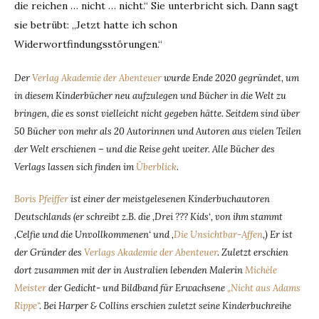
die reichen … nicht … nicht.“ Sie unterbricht sich. Dann sagt
sie betrübt: „Jetzt hatte ich schon
Widerwortfindungsstörungen.“
Der
Verlag Akademie der Abenteuer
wurde Ende 2020 gegründet, um
in diesem Kinderbücher neu aufzulegen und Bücher in die Welt zu
bringen, die es sonst vielleicht nicht gegeben hätte. Seitdem sind über
50 Bücher von mehr als 20 Autorinnen und Autoren aus vielen Teilen
der Welt erschienen – und die Reise geht weiter. Alle Bücher des
Verlags lassen sich finden im
Überblick
.
Boris Pfeiffer
ist einer der meistgelesenen Kinderbuchautoren
Deutschlands (er schreibt z.B. die ‚Drei ??? Kids‘, von ihm stammt
‚Celfie und die Unvollkommenen‘ und ‚
Die Unsichtbar-Affen
‚) Er ist
der Gründer des
Verlags Akademie der Abenteuer
. Zuletzt erschien
dort zusammen mit der in Australien lebenden Malerin
Michèle
Meister
der Gedicht- und Bildband für Erwachsene
„Nicht aus Adams
Rippe“
. Bei Harper & Collins erschien zuletzt seine Kinderbuchreihe