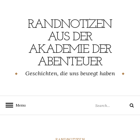
Skip
to
content
RANDNOTIZEN
AUS DER
AKADEMIE DER
ABENTEUER
Geschichten, die uns bewegt haben
Search
Menu
Search
for:
CATEGORIES
RANDNOTIZEN