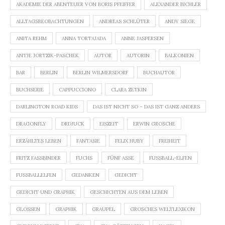
AKADEMIE DER ABENTEUER VON BORIS PFEIFFER
ALEXANDER BICHLER
ALLTAGSBEOBACHTUNGEN
ANDREAS SCHLÜTER
ANDY SIEGE
ANITA REHM
ANNA TORTAJADA
ANNE JASPERSEN
ANTJE JORTZIK-PASCHEK
AUTOR
AUTORIN
BALKONIEN
BAR
BERLIN
BERLIN WILMERSDORF
BUCHAUTOR
BUCHSERIE
CAPPUCCIONO
CLARA ZETKIN
DARLINGTON ROAD KIDS
DAS IST NICHT SO – DAS IST GANZ ANDERS
DRAGONFLY
DRDJUCK
EISZEIT
ERWIN GROSCHE
ERZÄHLTES LEBEN
FANTASIE
FELIX HUBY
FREIHEIT
FRITZ FASSBINDER
FUCHS
FÜNF ASSE
FUSSBALL-ELFEN
FUSSBALLELFEN
GEDANKEN
GEDICHT
GEDICHT UND GRAPHIK
GESCHICHTEN AUS DEM LEBEN
GLOSSEN
GRAPHIK
GRAUPEL
GROSCHES WELTLEXIKON