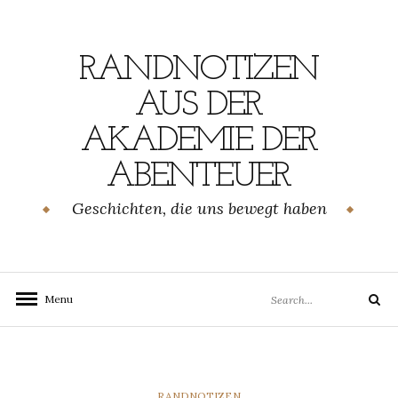
Skip
to
content
RANDNOTIZEN
AUS DER
AKADEMIE DER
ABENTEUER
Geschichten, die uns bewegt haben
Search
Menu
Search
for:
CATEGORIES
RANDNOTIZEN