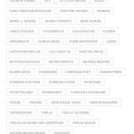
GUDRUN WIEBKE
GVA
GVA GÖTTINGEN
HAGEL
HANS CHRISTIAN RÜNGELER
HARTWIN GROMES
HENNEN
HENRY A. SELKIRK
INGRID WIDIARTO
IRENE MARGIL
JANICE PASCHEK
JUGENDBUCH
KAKAOPULVER
KATZEN
KINDERBUCH
KLIMAWANDEL
KURZI SHORTRIVER
LEBEN
LUDWIGKIRCHPLATZ
LULA HEBT AB
MARYAM ANDAZ
MATTHIAS BOGUCKI
METIN KIRIMTAY
MICHÈLE MEISTER
NASRIN SIEGE
PADERBORN
PAINTRESS POET
RANDNOTIZEN
SCHNEEFLÖCKCHEN
SCHNEEFLOCKEN
SPORTASSE
STORYTELLING
SUPERMARKT
TORSTEN LÖSCHMANN
TRAUM
TRÄUME
UNSICHTBAR-AFFEN
UNSICHTBARAFFEN
VERÄNDERUNG
VERLAG
VERLAG AKADEMIE
VERLAG AKADEMIE-DER-ABENTEUER
VERLAG BERLIN
WELTBEOBACHTUNGEN
WELTWEIT