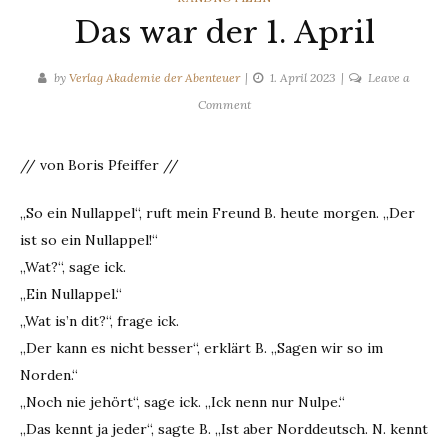
Das war der 1. April
by
Verlag Akademie der Abenteuer
1. April 2023
Leave a
on
Comment
Das
war
// von Boris Pfeiffer //
der
1.
„So ein Nullappel“, ruft mein Freund B. heute morgen. „Der
April
ist so ein Nullappel!“
„Wat?“, sage ick.
„Ein Nullappel.“
„Wat is’n dit?“, frage ick.
„Der kann es nicht besser“, erklärt B. „Sagen wir so im
Norden.“
„Noch nie jehört“, sage ick. „Ick nenn nur Nulpe.“
„Das kennt ja jeder“, sagte B. „Ist aber Norddeutsch. N. kennt