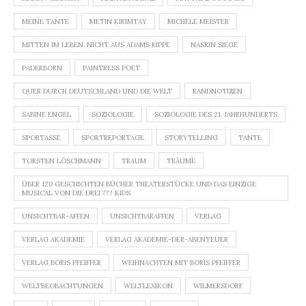
MEINE TANTE
METIN KIRIMTAY
MICHÈLE MEISTER
MITTEN IM LEBEN. NICHT AUS ADAMS RIPPE
NASRIN SIEGE
PADERBORN
PAINTRESS POET
QUER DURCH DEUTSCHLAND UND DIE WELT
RANDNOTIZEN
SABINE ENGEL
SOZIOLOGIE
SOZIOLOGIE DES 21. JAHRHUNDERTS
SPORTASSE
SPORTREPORTAGE
STORYTELLING
TANTE
TORSTEN LÖSCHMANN
TRAUM
TRÄUME
ÜBER 120 GESCHICHTEN BÜCHER THEATERSTÜCKE UND DAS EINZIGE
MUSICAL VON DIE DREI ??? KIDS
UNSICHTBAR-AFFEN
UNSICHTBARAFFEN
VERLAG
VERLAG AKADEMIE
VERLAG AKADEMIE-DER-ABENTEUER
VERLAG BORIS PFEIFFER
WEIHNACHTEN MIT BORIS PFEIFFER
WELTBEOBACHTUNGEN
WELTLEXIKON
WILMERSDORF