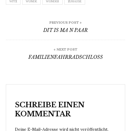
WITZ
WUNDE
WUNDER
ZUHAUSE
Beitragsnavigation
PREVIOUS POST »
DIT IS MA N PAAR
« NEXT POST
FAMILIENFAHRRADSCHLOSS
SCHREIBE EINEN
KOMMENTAR
Deine E-Mail-Adresse wird nicht veröffentlicht.