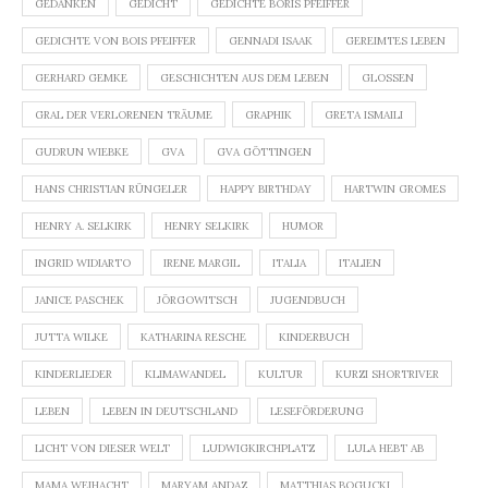
GEDANKEN
GEDICHT
GEDICHTE BORIS PFEIFFER
GEDICHTE VON BOIS PFEIFFER
GENNADI ISAAK
GEREIMTES LEBEN
GERHARD GEMKE
GESCHICHTEN AUS DEM LEBEN
GLOSSEN
GRAL DER VERLORENEN TRÄUME
GRAPHIK
GRETA ISMAILI
GUDRUN WIEBKE
GVA
GVA GÖTTINGEN
HANS CHRISTIAN RÜNGELER
HAPPY BIRTHDAY
HARTWIN GROMES
HENRY A. SELKIRK
HENRY SELKIRK
HUMOR
INGRID WIDIARTO
IRENE MARGIL
ITALIA
ITALIEN
JANICE PASCHEK
JÖRGOWITSCH
JUGENDBUCH
JUTTA WILKE
KATHARINA RESCHE
KINDERBUCH
KINDERLIEDER
KLIMAWANDEL
KULTUR
KURZI SHORTRIVER
LEBEN
LEBEN IN DEUTSCHLAND
LESEFÖRDERUNG
LICHT VON DIESER WELT
LUDWIGKIRCHPLATZ
LULA HEBT AB
MAMA WEIHACHT
MARYAM ANDAZ
MATTHIAS BOGUCKI