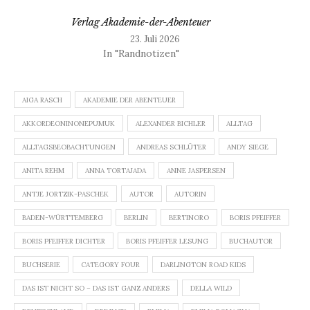
Verlag Akademie-der-Abenteuer
23. Juli 2026
In "Randnotizen"
AIGA RASCH
AKADEMIE DER ABENTEUER
AKKORDEONINONEPUMUK
ALEXANDER BICHLER
ALLTAG
ALLTAGSBEOBACHTUNGEN
ANDREAS SCHLÜTER
ANDY SIEGE
ANITA REHM
ANNA TORTAJADA
ANNE JASPERSEN
ANTJE JORTZIK-PASCHEK
AUTOR
AUTORIN
BADEN-WÜRTTEMBERG
BERLIN
BERTINORO
BORIS PFEIFFER
BORIS PFEIFFER DICHTER
BORIS PFEIFFER LESUNG
BUCHAUTOR
BUCHSERIE
CATEGORY FOUR
DARLINGTON ROAD KIDS
DAS IST NICHT SO – DAS IST GANZ ANDERS
DELLA WILD