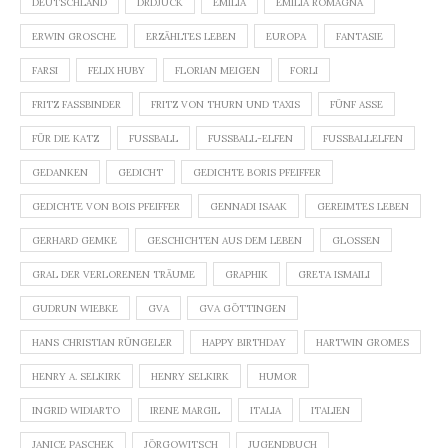
DEUTSCHLAND
DRDJUCK
EMILIA
EMILIA ROMAGNA
ERWIN GROSCHE
ERZÄHLTES LEBEN
EUROPA
FANTASIE
FARSI
FELIX HUBY
FLORIAN MEIGEN
FORLI
FRITZ FASSBINDER
FRITZ VON THURN UND TAXIS
FÜNF ASSE
FÜR DIE KATZ
FUSSBALL
FUSSBALL-ELFEN
FUSSBALLELFEN
GEDANKEN
GEDICHT
GEDICHTE BORIS PFEIFFER
GEDICHTE VON BOIS PFEIFFER
GENNADI ISAAK
GEREIMTES LEBEN
GERHARD GEMKE
GESCHICHTEN AUS DEM LEBEN
GLOSSEN
GRAL DER VERLORENEN TRÄUME
GRAPHIK
GRETA ISMAILI
GUDRUN WIEBKE
GVA
GVA GÖTTINGEN
HANS CHRISTIAN RÜNGELER
HAPPY BIRTHDAY
HARTWIN GROMES
HENRY A. SELKIRK
HENRY SELKIRK
HUMOR
INGRID WIDIARTO
IRENE MARGIL
ITALIA
ITALIEN
JANICE PASCHEK
JÖRGOWITSCH
JUGENDBUCH