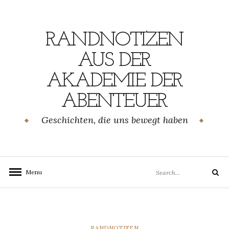
Skip
to
content
RANDNOTIZEN
AUS DER
AKADEMIE DER
ABENTEUER
Geschichten, die uns bewegt haben
Search
Menu
Search
for:
CATEGORIES
RANDNOTIZEN