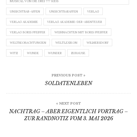
MUSICAL VON DIE DREI ??? KIDS
UNSICHTBAR-AFFEN
UNSICHTBARAFFEN
VERLAG
VERLAG AKADEMIE
VERLAG AKADEMIE-DER-ABENTEUER
VERLAG BORIS PFEIFFER
WEIHNACHTEN MIT BORIS PFEIFFER
WELTBEOBACHTUNGEN
WELTLEXIKON
WILMERSDORF
WITZ
WUNDE
WUNDER
ZUHAUSE
Beitragsnavigation
PREVIOUS POST »
SOLDATENLEBEN
« NEXT POST
NACHTRAG – ABER EIGENTLICH VORTRAG –
ZUR RANDNOTIZ VOM 3. MAI 2026