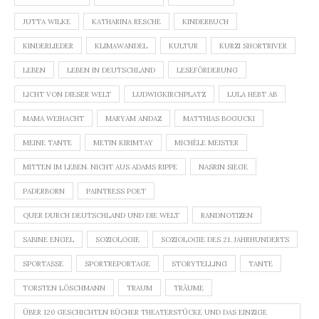
JUTTA WILKE
KATHARINA RESCHE
KINDERBUCH
KINDERLIEDER
KLIMAWANDEL
KULTUR
KURZI SHORTRIVER
LEBEN
LEBEN IN DEUTSCHLAND
LESEFÖRDERUNG
LICHT VON DIESER WELT
LUDWIGKIRCHPLATZ
LULA HEBT AB
MAMA WEIHACHT
MARYAM ANDAZ
MATTHIAS BOGUCKI
MEINE TANTE
METIN KIRIMTAY
MICHÈLE MEISTER
MITTEN IM LEBEN. NICHT AUS ADAMS RIPPE
NASRIN SIEGE
PADERBORN
PAINTRESS POET
QUER DURCH DEUTSCHLAND UND DIE WELT
RANDNOTIZEN
SABINE ENGEL
SOZIOLOGIE
SOZIOLOGIE DES 21. JAHRHUNDERTS
SPORTASSE
SPORTREPORTAGE
STORYTELLING
TANTE
TORSTEN LÖSCHMANN
TRAUM
TRÄUME
ÜBER 120 GESCHICHTEN BÜCHER THEATERSTÜCKE UND DAS EINZIGE