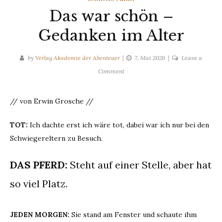
Das war schön –
Gedanken im Alter
by
Verlag Akademie der Abenteuer
7. Mai 2026
Leave a
on
Comment
Das
war
// von Erwin Grosche //
schön
–
TOT:
Ich dachte erst ich wäre tot, dabei war ich nur bei den
Gedanken
Schwiegereltern zu Besuch.
im
Alter
DAS PFERD:
Steht auf einer Stelle, aber hat
so viel Platz.
JEDEN MORGEN:
Sie stand am Fenster und schaute ihm