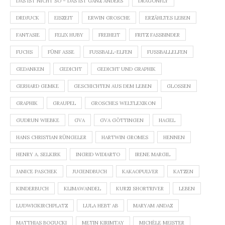
DAS IST NICHT SO – DAS IST GANZ ANDERS
DRAGONFLY
DRDJUCK
EISZEIT
ERWIN GROSCHE
ERZÄHLTES LEBEN
FANTASIE
FELIX HUBY
FREIHEIT
FRITZ FASSBINDER
FUCHS
FÜNF ASSE
FUSSBALL-ELFEN
FUSSBALLELFEN
GEDANKEN
GEDICHT
GEDICHT UND GRAPHIK
GERHARD GEMKE
GESCHICHTEN AUS DEM LEBEN
GLOSSEN
GRAPHIK
GRAUPEL
GROSCHES WELTLEXIKON
GUDRUN WIEBKE
GVA
GVA GÖTTINGEN
HAGEL
HANS CHRISTIAN RÜNGELER
HARTWIN GROMES
HENNEN
HENRY A. SELKIRK
INGRID WIDIARTO
IRENE MARGIL
JANICE PASCHEK
JUGENDBUCH
KAKAOPULVER
KATZEN
KINDERBUCH
KLIMAWANDEL
KURZI SHORTRIVER
LEBEN
LUDWIGKIRCHPLATZ
LULA HEBT AB
MARYAM ANDAZ
MATTHIAS BOGUCKI
METIN KIRIMTAY
MICHÈLE MEISTER