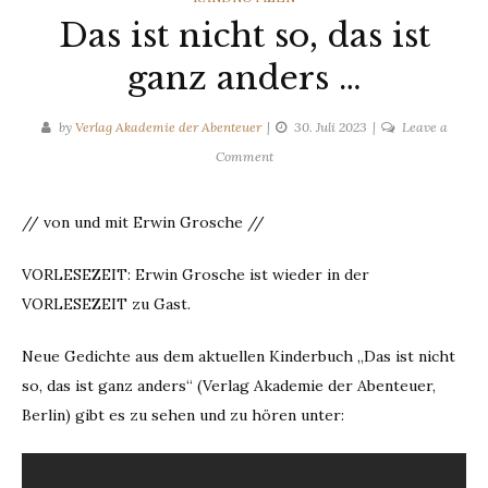
Das ist nicht so, das ist
ganz anders …
by
Verlag Akademie der Abenteuer
30. Juli 2023
Leave a
on
Comment
Das
ist
// von und mit Erwin Grosche //
nicht
so,
VORLESEZEIT: Erwin Grosche ist wieder in der
das
VORLESEZEIT zu Gast.
ist
ganz
anders
Neue Gedichte aus dem aktuellen Kinderbuch „Das ist nicht
…
so, das ist ganz anders“ (Verlag Akademie der Abenteuer,
Berlin) gibt es zu sehen und zu hören unter: