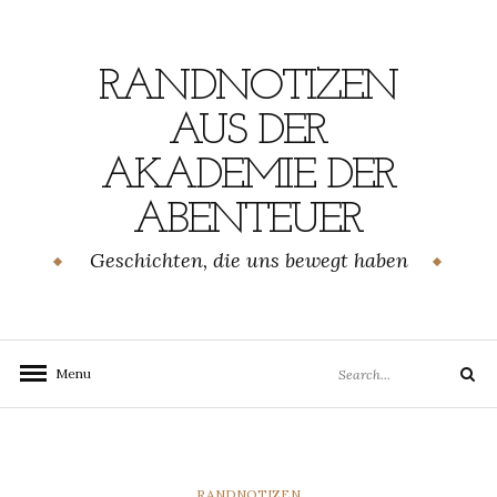
Skip
to
content
RANDNOTIZEN
AUS DER
AKADEMIE DER
ABENTEUER
Geschichten, die uns bewegt haben
Search
Menu
Search
for:
CATEGORIES
RANDNOTIZEN