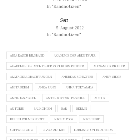
In "Randnotizen"
Gott
5. August 2022
In "Randnotizen"
AIGA RASCH BILDBAND
AKADEMIE DER ABENTEUER
AKADEMIE DER ABENTEUER VON BORIS PFEIFFER
ALEXANDER BICHLER
ALLTAGSBEOBACHTUNGEN
ANDREAS SCHLÜTER
ANDY SIEGE
ANITA REHM
ANKA RAHN
ANNA TORTAJADA
ANNE JASPERSEN
ANTJE JORTZIK-PASCHEK
AUTOR
AUTORIN
BALKONIEN
BAR
BERLIN
BERLIN WILMERSDORF
BUCHAUTOR
BUCHSERIE
CAPPUCCIONO
CLARA ZETKIN
DARLINGTON ROAD KIDS