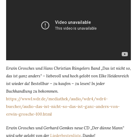
Erwin Grosches und Hans Christian Rüngelers Band „Das ist nicht so,
das ist ganz anders“ – liebevoll und hoch gelobt von Elke Heidenreich
ist wieder da! Bestellbar – zu kaufen – zu lesen! In jeder
Buchhandlung zu bekommen.
https://www1.wdr.de/mediathek/audio/wdr4/wdr4-
buecher/audio-das-ist-nicht-so-das-ist-ganz-anders-von-
erwin-grosche-100.html
Erwin Grosches und Gerhard Gemkes neue CD „Der dünne Mann“
wird sehr gelobt von der
Liederbestenliste
. Danke!