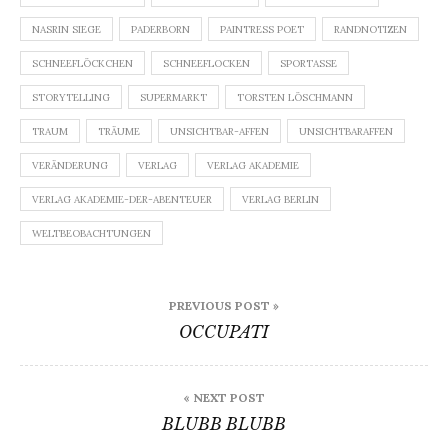
NASRIN SIEGE
PADERBORN
PAINTRESS POET
RANDNOTIZEN
SCHNEEFLÖCKCHEN
SCHNEEFLOCKEN
SPORTASSE
STORYTELLING
SUPERMARKT
TORSTEN LÖSCHMANN
TRAUM
TRÄUME
UNSICHTBAR-AFFEN
UNSICHTBARAFFEN
VERÄNDERUNG
VERLAG
VERLAG AKADEMIE
VERLAG AKADEMIE-DER-ABENTEUER
VERLAG BERLIN
WELTBEOBACHTUNGEN
Beitragsnavigation
PREVIOUS POST »
OCCUPATI
« NEXT POST
BLUBB BLUBB