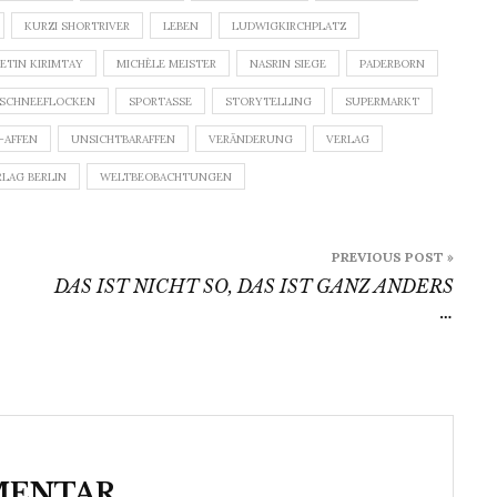
KURZI SHORTRIVER
LEBEN
LUDWIGKIRCHPLATZ
ETIN KIRIMTAY
MICHÈLE MEISTER
NASRIN SIEGE
PADERBORN
SCHNEEFLOCKEN
SPORTASSE
STORYTELLING
SUPERMARKT
-AFFEN
UNSICHTBARAFFEN
VERÄNDERUNG
VERLAG
RLAG BERLIN
WELTBEOBACHTUNGEN
PREVIOUS POST »
DAS IST NICHT SO, DAS IST GANZ ANDERS
…
MENTAR