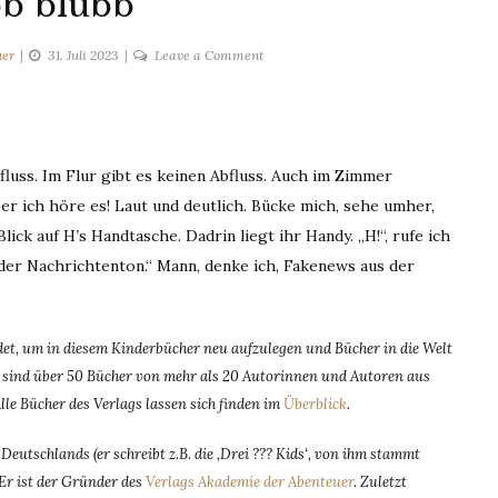
b blubb
on
uer
31. Juli 2023
Leave a Comment
Blubb
blubb
fluss. Im Flur gibt es keinen Abfluss. Auch im Zimmer
er ich höre es! Laut und deutlich. Bücke mich, sehe umher,
lick auf H
’
s Handtasche. Dadrin liegt ihr Handy. „H!“, rufe ich
st der Nachrichtenton.“ Mann, denke ich, Fakenews aus der
t, um in diesem Kinderbücher neu aufzulegen und Bücher in die Welt
dem sind über 50 Bücher von mehr als 20 Autorinnen und Autoren aus
Alle Bücher des Verlags lassen sich finden im
Überblick
.
eutschlands (er schreibt z.B. die ‚Drei ??? Kids‘, von ihm stammt
 Er ist der Gründer des
Verlags Akademie der Abenteuer
. Zuletzt