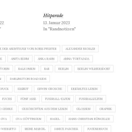
Hitparade
22
13. Januar 2023
"
In "Randnotizen"
E DER ABENTEUER VON BORIS PFEIFFER
ALEXANDER BICHLER
GE
ANITA REHM
ANKA RAHN
ANNA TORTAJADA
TORIN
BALKONIEN
BAR
BERLIN
BERLIN WILMERSDORF
N
DARLINGTON ROAD KIDS
DJUCK
EISZEIT
ERWIN GROSCHE
ERZÄHLTES LEBEN
FUCHS
FÜNF ASSE
FUSSBALL-ELFEN
FUSSBALLELFEN
D GEMKE
GESCHICHTEN AUS DEM LEBEN
GLOSSEN
GRAPHIK
GVA
GVA GÖTTINGEN
HAGEL
HANS CHRISTIAN RÜNGELER
D WIDIARTO
IRENE MARGIL
JANICE PASCHEK
JUGENDBUCH