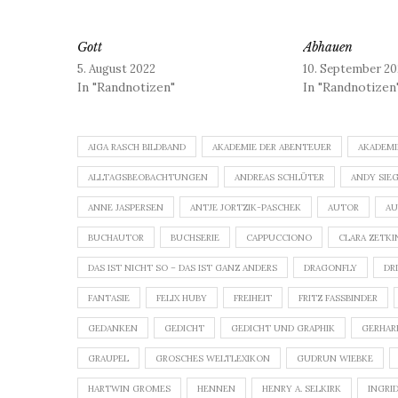
Gott
Abhauen
5. August 2022
10. September 20
In "Randnotizen"
In "Randnotizen
AIGA RASCH BILDBAND
AKADEMIE DER ABENTEUER
AKADEMI
ALLTAGSBEOBACHTUNGEN
ANDREAS SCHLÜTER
ANDY SIE
ANNE JASPERSEN
ANTJE JORTZIK-PASCHEK
AUTOR
AU
BUCHAUTOR
BUCHSERIE
CAPPUCCIONO
CLARA ZETKI
DAS IST NICHT SO – DAS IST GANZ ANDERS
DRAGONFLY
DR
FANTASIE
FELIX HUBY
FREIHEIT
FRITZ FASSBINDER
GEDANKEN
GEDICHT
GEDICHT UND GRAPHIK
GERHAR
GRAUPEL
GROSCHES WELTLEXIKON
GUDRUN WIEBKE
HARTWIN GROMES
HENNEN
HENRY A. SELKIRK
INGRI