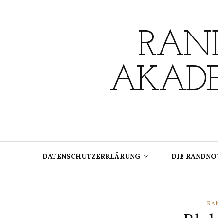
Skip
to
content
RAND
AKADE
DATENSCHUTZERKLÄRUNG
DIE RANDNO
CA
RA