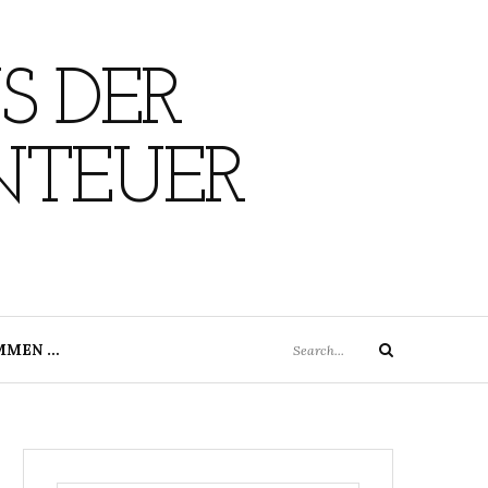
S DER
NTEUER
Search
MMEN …
Search
for: