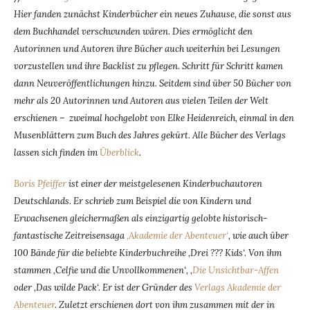
Hier fanden zunächst Kinderbücher ein neues Zuhause, die sonst aus
dem Buchhandel verschwunden wären. Dies ermöglicht den
Autorinnen und Autoren ihre Bücher auch weiterhin bei Lesungen
vorzustellen und ihre Backlist zu pflegen. Schritt für Schritt kamen
dann Neuveröffentlichungen hinzu. Seitdem sind über 50 Bücher von
mehr als 20 Autorinnen und Autoren aus vielen Teilen der Welt
erschienen – zweimal hochgelobt von Elke Heidenreich, einmal in den
Musenblättern zum Buch des Jahres gekürt. Alle Bücher des Verlags
lassen sich finden im
Überblick
.
Boris Pfeiffer
ist einer der meistgelesenen Kinderbuchautoren
Deutschlands. Er schrieb zum Beispiel die von Kindern und
Erwachsenen gleichermaßen als einzigartig gelobte historisch-
fantastische Zeitreisensaga
‚Akademie der Abenteuer‘
, wie auch über
100 Bände für die beliebte Kinderbuchreihe ‚Drei ??? Kids‘. Von ihm
stammen ‚Celfie und die Unvollkommenen‘, ‚
Die Unsichtbar-Affen
oder ‚Das wilde Pack‘. Er ist der Gründer des
Verlags Akademie der
Abenteuer
. Zuletzt erschienen dort von ihm zusammen mit der in