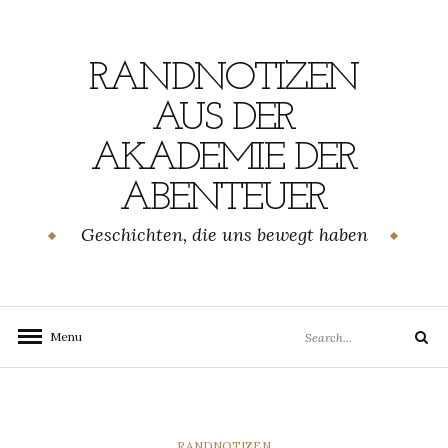
Skip
to
content
RANDNOTIZEN
AUS DER
AKADEMIE DER
ABENTEUER
Geschichten, die uns bewegt haben
Search
Menu
Search
for:
CATEGORIES
RANDNOTIZEN