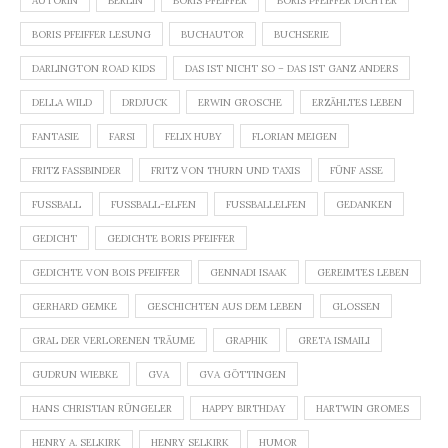
AUTORIN
BERLIN
BORIS PFEIFFER
BORIS PFEIFFER DICHTER
BORIS PFEIFFER LESUNG
BUCHAUTOR
BUCHSERIE
DARLINGTON ROAD KIDS
DAS IST NICHT SO – DAS IST GANZ ANDERS
DELLA WILD
DRDJUCK
ERWIN GROSCHE
ERZÄHLTES LEBEN
FANTASIE
FARSI
FELIX HUBY
FLORIAN MEIGEN
FRITZ FASSBINDER
FRITZ VON THURN UND TAXIS
FÜNF ASSE
FUSSBALL
FUSSBALL-ELFEN
FUSSBALLELFEN
GEDANKEN
GEDICHT
GEDICHTE BORIS PFEIFFER
GEDICHTE VON BOIS PFEIFFER
GENNADI ISAAK
GEREIMTES LEBEN
GERHARD GEMKE
GESCHICHTEN AUS DEM LEBEN
GLOSSEN
GRAL DER VERLORENEN TRÄUME
GRAPHIK
GRETA ISMAILI
GUDRUN WIEBKE
GVA
GVA GÖTTINGEN
HANS CHRISTIAN RÜNGELER
HAPPY BIRTHDAY
HARTWIN GROMES
HENRY A. SELKIRK
HENRY SELKIRK
HUMOR