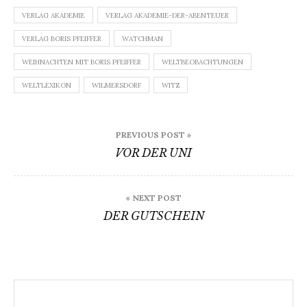
VERLAG AKADEMIE
VERLAG AKADEMIE-DER-ABENTEUER
VERLAG BORIS PFEIFFER
WATCHMAN
WEIHNACHTEN MIT BORIS PFEIFFER
WELTBEOBACHTUNGEN
WELTLEXIKON
WILMERSDORF
WITZ
Beitragsnavigation
PREVIOUS POST »
VOR DER UNI
« NEXT POST
DER GUTSCHEIN