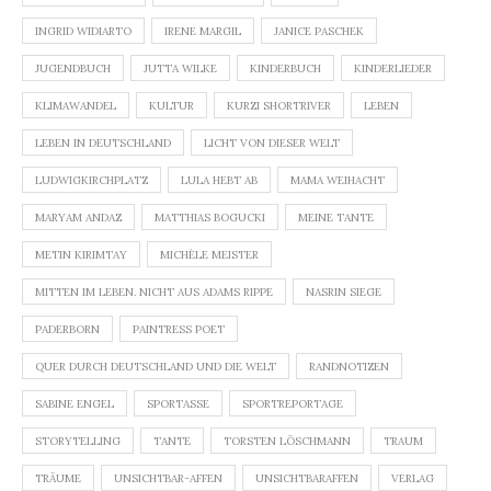
INGRID WIDIARTO
IRENE MARGIL
JANICE PASCHEK
JUGENDBUCH
JUTTA WILKE
KINDERBUCH
KINDERLIEDER
KLIMAWANDEL
KULTUR
KURZI SHORTRIVER
LEBEN
LEBEN IN DEUTSCHLAND
LICHT VON DIESER WELT
LUDWIGKIRCHPLATZ
LULA HEBT AB
MAMA WEIHACHT
MARYAM ANDAZ
MATTHIAS BOGUCKI
MEINE TANTE
METIN KIRIMTAY
MICHÈLE MEISTER
MITTEN IM LEBEN. NICHT AUS ADAMS RIPPE
NASRIN SIEGE
PADERBORN
PAINTRESS POET
QUER DURCH DEUTSCHLAND UND DIE WELT
RANDNOTIZEN
SABINE ENGEL
SPORTASSE
SPORTREPORTAGE
STORYTELLING
TANTE
TORSTEN LÖSCHMANN
TRAUM
TRÄUME
UNSICHTBAR-AFFEN
UNSICHTBARAFFEN
VERLAG