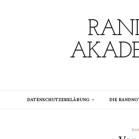
Skip
to
content
RAND
AKADE
DATENSCHUTZERKLÄRUNG
DIE RANDNO
CA
RA