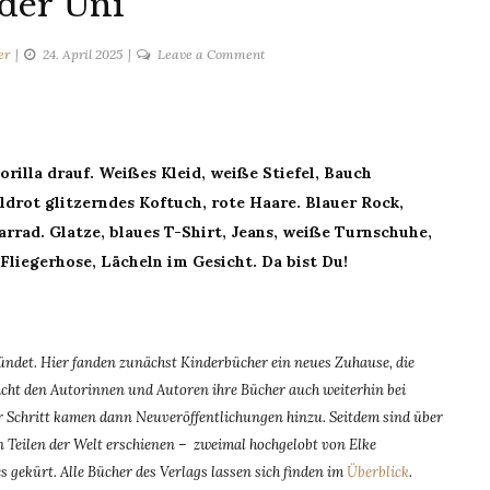
der Uni
on
er
24. April 2025
Leave a Comment
Vor
der
Uni
rilla drauf. Weißes Kleid, weiße Stiefel, Bauch
drot glitzerndes Koftuch, rote Haare. Blauer Rock,
rrad. Glatze, blaues T-Shirt, Jeans, weiße Turnschuhe,
Fliegerhose, Lächeln im Gesicht. Da bist Du!
det. Hier fanden zunächst Kinderbücher ein neues Zuhause, die
ht den Autorinnen und Autoren ihre Bücher auch weiterhin bei
für Schritt kamen dann Neuveröffentlichungen hinzu. Seitdem sind über
 Teilen der Welt erschienen – zweimal hochgelobt von Elke
 gekürt. Alle Bücher des Verlags lassen sich finden im
Überblick
.