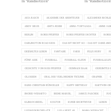
In "Randnotizen"
In "Randnotizen
AIGA RASCH
AKADEMIE DER ABENTEUER
ALEXANDER BICHLE
ANDY SIEGE
ANITA REHM
ANNA TORTAJADA
ANNE JAS
BERLIN
BORIS PFEIFFER
BORIS PFEIFFER DICHTER
BORIS
DARLINGTON ROAD KIDS
DAS IST NICHT SO – DAS IST GANZ AN
ERZÄHLTES LEBEN
FANTASIE
FARSI
FELIX HUBY
F
FÜNF ASSE
FUSSBALL
FUSSBALL-ELFEN
FUSSBALLELFEN
GEDICHTE VON BOIS PFEIFFER
GENNADI ISAAK
GEREIMTES 
GLOSSEN
GRAL DER VERLORENEN TRÄUME
GRAPHIK
HANS CHRISTIAN RÜNGELER
HAPPY BIRTHDAY
HARTWIN G
INGRID WIDIARTO
IRENE MARGIL
JANICE PASCHEK
JU
KLIMAWANDEL
KULTUR
KURZI SHORTRIVER
LEBEN
LUDWIGKIRCHPLATZ
LULA HEBT AB
MAMA WEIHACHT