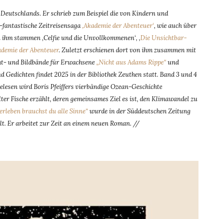
 Deutschlands. Er schrieb zum Beispiel die von Kindern und
-fantastische Zeitreisensaga
‚Akademie der Abenteuer‘
, wie auch über
on ihm stammen ‚Celfie und die Unvollkommenen‘, ‚
Die Unsichtbar-
ademie der Abenteuer
. Zuletzt erschienen dort von ihm zusammen mit
ht- und Bildbände für Erwachsene
„Nicht aus Adams Rippe“
und
d Gedichten findet 2025 in der Bibliothek Zeuthen statt. Band 3 und 4
elesen wird Boris Pfeiffers vierbändige Ozean-Geschichte
 Fische erzählt, deren gemeinsames Ziel es ist, den Klimawandel zu
rleben brauchst du alle Sinne“
wurde in der Süddeutschen Zeitung
lt. Er arbeitet zur Zeit an einem neuen Roman. //