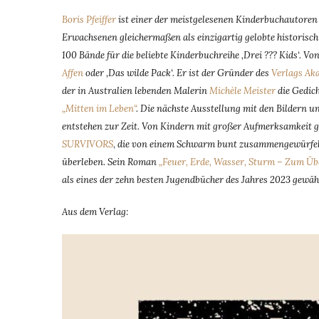
Boris Pfeiffer
ist einer der meistgelesenen Kinderbuchautoren
Erwachsenen gleichermaßen als einzigartig gelobte historisch
100 Bände für die beliebte Kinderbuchreihe ‚Drei ??? Kids‘. V
Affen
oder ‚Das wilde Pack‘. Er ist der Gründer des
Verlags Ak
der in Australien lebenden Malerin
Michèle Meister
die Gedic
„Mitten im Leben“
. Die nächste Ausstellung mit den Bildern un
entstehen zur Zeit. Von Kindern mit großer Aufmerksamkeit g
SURVIVORS
,
die von einem Schwarm bunt zusammengewürfelter
überleben. Sein Roman
„Feuer, Erde, Wasser, Sturm – Zum Übe
als eines der zehn besten Jugendbücher des Jahres 2023 gewäh
Aus dem Verlag: