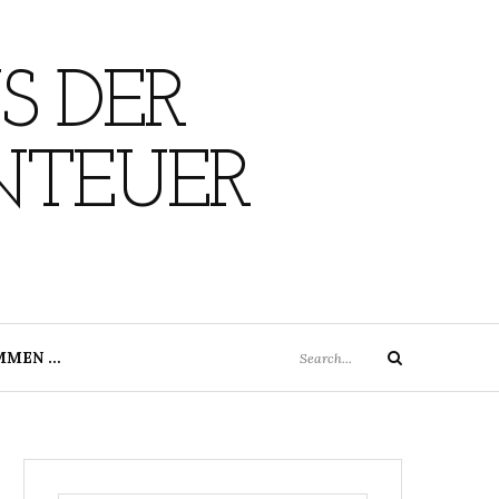
S DER
NTEUER
Search
MMEN …
Search
for: