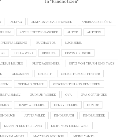
"
In "Randnotizen"
R
ALLTAG
ALLTAGSBEOBACHTUNGEN
ANDREAS SCHLÜTER
PERSEN
ANTJE JORTZIK-PASCHEK
AUTOR
AUTORIN
 PFEIFFER LESUNG
BUCHAUTOR
BUCHSERIE
DERS
DELLA WILD
DRDJUCK
ERWIN GROSCHE
LORIAN MEIGEN
FRITZ FASSBINDER
FRITZ VON THURN UND TAXIS
GEDANKEN
GEDICHT
GEDICHTE BORIS PFEIFFER
LEBEN
GERHARD GEMKE
GESCHICHTEN AUS DEM LEBEN
GRETA ISMAILI
GUDRUN WIEBKE
GVA
GVA GÖTTINGEN
ROMES
HENRY A. SELKIRK
HENRY SELKIRK
HUMOR
GENDBUCH
JUTTA WILKE
KINDERBUCH
KINDERLIEDER
LEBEN IN DEUTSCHLAND
LICHT VON DIESER WELT
MARYAM ANDAZ
MATTHIAS BOGUCKI
MEINE TANTE