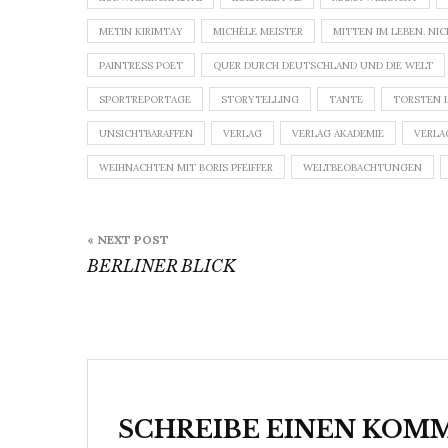
METIN KIRIMTAY
MICHÈLE MEISTER
MITTEN IM LEBEN. NIC
PAINTRESS POET
QUER DURCH DEUTSCHLAND UND DIE WELT
SPORTREPORTAGE
STORYTELLING
TANTE
TORSTEN 
UNSICHTBARAFFEN
VERLAG
VERLAG AKADEMIE
VERLA
WEIHNACHTEN MIT BORIS PFEIFFER
WELTBEOBACHTUNGEN
Beitragsnavigation
« NEXT POST
BERLINER BLICK
SCHREIBE EINEN KOM