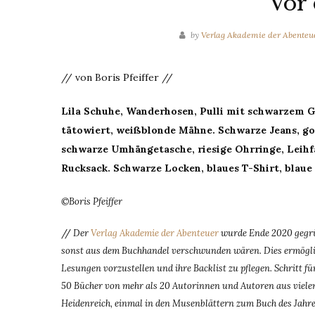
Vor 
by
Verlag Akademie der Abenteu
// von Boris Pfeiffer //
Lila Schuhe, Wanderhosen, Pulli mit schwarzem Go
tätowiert, weißblonde Mähne. Schwarze Jeans, gol
schwarze Umhängetasche, riesige Ohrringe, Leihfa
Rucksack. Schwarze Locken, blaues T-Shirt, blaue 
©Boris Pfeiffer
//
Der
Verlag Akademie der Abenteuer
wurde Ende 2020 gegrün
sonst aus dem Buchhandel verschwunden wären. Dies ermöglic
Lesungen vorzustellen und ihre Backlist zu pflegen. Schritt 
50 Bücher von mehr als 20 Autorinnen und Autoren aus vielen
Heidenreich, einmal in den Musenblättern zum Buch des Jahres