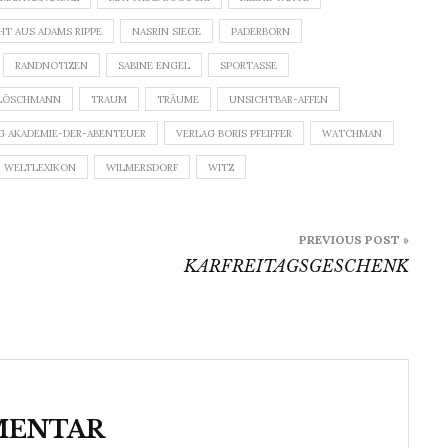
HT AUS ADAMS RIPPE
NASRIN SIEGE
PADERBORN
RANDNOTIZEN
SABINE ENGEL
SPORTASSE
LÖSCHMANN
TRAUM
TRÄUME
UNSICHTBAR-AFFEN
G AKADEMIE-DER-ABENTEUER
VERLAG BORIS PFEIFFER
WATCHMAN
WELTLEXIKON
WILMERSDORF
WITZ
PREVIOUS POST »
KARFREITAGSGESCHENK
MENTAR