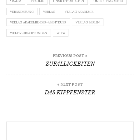
TRAUM
TRÄUME
UNSICHTBAR-AFFEN
UNSICHTBARAFFEN
VERÄNDERUNG
VERLAG
VERLAG AKADEMIE
VERLAG AKADEMIE-DER-ABENTEUER
VERLAG BERLIN
WELTBEOBACHTUNGEN
WITZ
Beitragsnavigation
PREVIOUS POST »
ZUFÄLLIGKEITEN
« NEXT POST
DAS KIPPFENSTER