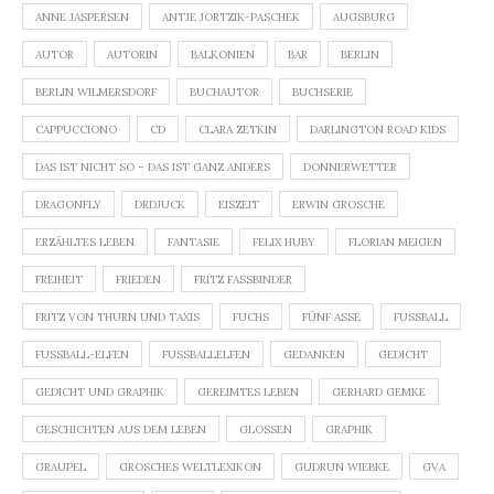
ANNE JASPERSEN
ANTJE JORTZIK-PASCHEK
AUGSBURG
AUTOR
AUTORIN
BALKONIEN
BAR
BERLIN
BERLIN WILMERSDORF
BUCHAUTOR
BUCHSERIE
CAPPUCCIONO
CD
CLARA ZETKIN
DARLINGTON ROAD KIDS
DAS IST NICHT SO – DAS IST GANZ ANDERS
DONNERWETTER
DRAGONFLY
DRDJUCK
EISZEIT
ERWIN GROSCHE
ERZÄHLTES LEBEN
FANTASIE
FELIX HUBY
FLORIAN MEIGEN
FREIHEIT
FRIEDEN
FRITZ FASSBINDER
FRITZ VON THURN UND TAXIS
FUCHS
FÜNF ASSE
FUSSBALL
FUSSBALL-ELFEN
FUSSBALLELFEN
GEDANKEN
GEDICHT
GEDICHT UND GRAPHIK
GEREIMTES LEBEN
GERHARD GEMKE
GESCHICHTEN AUS DEM LEBEN
GLOSSEN
GRAPHIK
GRAUPEL
GROSCHES WELTLEXIKON
GUDRUN WIEBKE
GVA