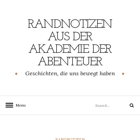
Skip
to
content
RANDNOTIZEN
AUS DER
AKADEMIE DER
ABENTEUER
Geschichten, die uns bewegt haben
Search
Menu
Search
for:
CATEGORIES
RANDNOTIZEN