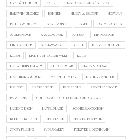
GVA GÖTTINGEN
HAGEL
HANS CHRISTIAN RÜNGELER
HARTWIN GROMES
HENNEN
HENRY A. SELKIRK
HÖRTAUF
INGRID WIDIARTO
IRENE MARGIL
ISRAEL
JANICE PASCHEK
JUGENDBUCH
KAKAOPULVER
KATZEN
KINDERBUCH
KINDERLIEDER
KLIMAWANDEL
KRIEG
KURZI SHORTRIVER
LEBEN
LICHT VON DIESER WELT
LÖWE
LUDWIGKIRCHPLATZ
LULA HEBT AB
MARYAM ANDAZ
MATTHIAS BOGUCKI
METIN KIRIMTAY
MICHÈLE MEISTER
NAHOST
NASRIN SIEGE
PADERBORN
PAINTRESS POET
PALÄSTINA
QUER DURCH DEUTSCHLAND UND DIE WELT
RANDNOTIZEN
RÄTSELFRAGE
SCHNEEFLÖCKCHEN
SCHNEEFLOCKEN
SPORTASSE
SPORTREPORTAGE
STORYTELLING
SUPERMARKT
TORSTEN LÖSCHMANN