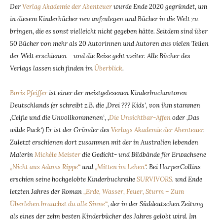
Der
Verlag Akademie der Abenteuer
wurde Ende 2020 gegründet, um
in diesem Kinderbücher neu aufzulegen und Bücher in die Welt zu
bringen, die es sonst vielleicht nicht gegeben hätte. Seitdem sind über
50 Bücher von mehr als 20 Autorinnen und Autoren aus vielen Teilen
der Welt erschienen – und die Reise geht weiter. Alle Bücher des
Verlags lassen sich finden im
Überblick
.
Boris Pfeiffer
ist einer der meistgelesenen Kinderbuchautoren
Deutschlands (er schreibt z.B. die ‚Drei ??? Kids‘, von ihm stammen
‚Celfie und die Unvollkommenen‘, ‚
Die Unsichtbar-Affen
oder ‚Das
wilde Pack‘) Er ist der Gründer des
Verlags Akademie der Abenteuer
.
Zuletzt erschienen dort zusammen mit der in Australien lebenden
Malerin
Michèle Meister
die Gedicht- und Bildbände für Erwachsene
„Nicht aus Adams Rippe“
und
„Mitten im Leben“
. Bei HarperCollins
erschien seine hochgelobte Kinderbuchreihe
SURVIVORS
. und Ende
letzten Jahres der Roman
„Erde, Wasser, Feuer, Sturm – Zum
Überleben brauchst du alle Sinne“
, der in der Süddeutschen Zeitung
als eines der zehn besten Kinderbücher des Jahres gelobt wird. Im