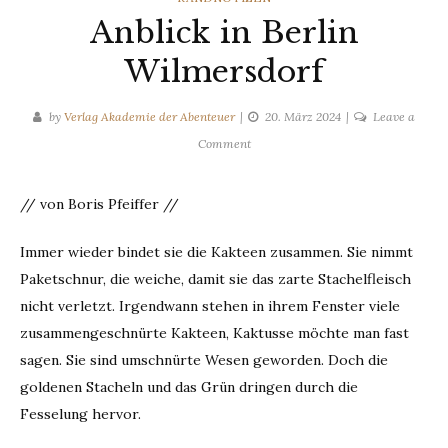
Anblick in Berlin
Wilmersdorf
by
Verlag Akademie der Abenteuer
20. März 2024
Leave a
on
Comment
Anblick
in
// von Boris Pfeiffer //
Berlin
Wilmersdorf
Immer wieder bindet sie die Kakteen zusammen. Sie nimmt
Paketschnur, die weiche, damit sie das zarte Stachelfleisch
nicht verletzt. Irgendwann stehen in ihrem Fenster viele
zusammengeschnürte Kakteen, Kaktusse möchte man fast
sagen. Sie sind umschnürte Wesen geworden. Doch die
goldenen Stacheln und das Grün dringen durch die
Fesselung hervor.