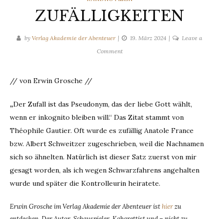
ZUFÄLLIGKEITEN
by
Verlag Akademie der Abenteuer
19. März 2024
Leave a
on
Comment
ZUFÄLLIGKEITEN
// von Erwin Grosche //
„
Der Zufall ist das Pseudonym, das der liebe Gott wählt,
wenn er inkognito bleiben will.“ Das Zitat stammt von
Théophile Gautier. Oft wurde es zufällig Anatole France
bzw. Albert Schweitzer zugeschrieben, weil die Nachnamen
sich so ähnelten. Natürlich ist dieser Satz zuerst von mir
gesagt worden, als ich wegen Schwarzfahrens angehalten
wurde und später die Kontrolleurin heiratete.
Erwin Grosche im Verlag Akademie der Abenteuer ist
hier
zu
entdecken.
Der Autor, Schauspieler, Kabarettist und – nicht zu