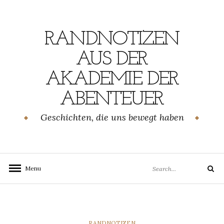
Skip
to
content
RANDNOTIZEN
AUS DER
AKADEMIE DER
ABENTEUER
Geschichten, die uns bewegt haben
Search
Menu
Search
for:
CATEGORIES
RANDNOTIZEN