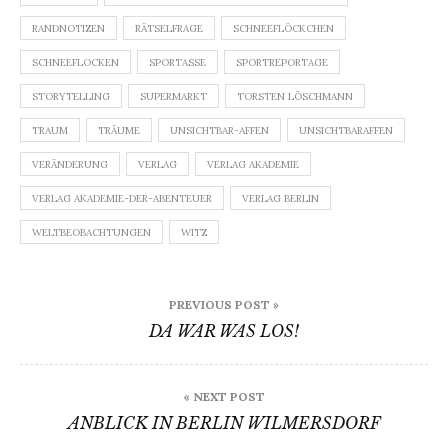
RANDNOTIZEN
RÄTSELFRAGE
SCHNEEFLÖCKCHEN
SCHNEEFLOCKEN
SPORTASSE
SPORTREPORTAGE
STORYTELLING
SUPERMARKT
TORSTEN LÖSCHMANN
TRAUM
TRÄUME
UNSICHTBAR-AFFEN
UNSICHTBARAFFEN
VERÄNDERUNG
VERLAG
VERLAG AKADEMIE
VERLAG AKADEMIE-DER-ABENTEUER
VERLAG BERLIN
WELTBEOBACHTUNGEN
WITZ
Beitragsnavigation
PREVIOUS POST »
DA WAR WAS LOS!
« NEXT POST
ANBLICK IN BERLIN WILMERSDORF