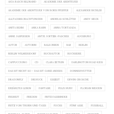
AIGA RASCH BILDBAND
AKADEMIE DER ABENTEUER
AKADEMIE DER ABENTEUER VON BORIS PFEIFFER
ALEXANDER BICHLER
ALLTAGSBEOBACHTUNGEN
ANDREAS SCHLÜTER
ANDY SIEGE
ANITA REHM
ANKA RAHN
ANNA TORTAJADA
ANNE JASPERSEN
ANTJE JORTZIK-PASCHEK
AUGSBURG
AUTOR
AUTORIN
BALKONIEN
BAR
BERLIN
BERLIN WILMERSDORF
BUCHAUTOR
BUCHSERIE
CAPPUCCIONO
CD
CLARA ZETKIN
DARLINGTON ROAD KIDS
DAS IST NICHT SO – DAS IST GANZ ANDERS
DONNERWETTER
DRAGONFLY
DRDJUCK
EISZEIT
ERWIN GROSCHE
ERZÄHLTES LEBEN
FANTASIE
FELIX HUBY
FLORIAN MEIGEN
FREIHEIT
FRIEDEN
FRITZ FASSBINDER
FRITZ VON THURN UND TAXIS
FUCHS
FÜNF ASSE
FUSSBALL