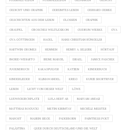
FUSSBALL-ELFEN
FUSSBALLELFEN
GEDANKEN
GEDICHT
GEDICHT UND GRAPHIK
GEREIMTES LEBEN
GERHARD GEMKE
GESCHICHTEN AUS DEM LEBEN
GLOSSEN
GRAPHIK
GRAUPEL
GROSCHES WELTLEXIKON
GUDRUN WIEBKE
GVA
GVA GÖTTINGEN
HAGEL
HANS CHRISTIAN RÜNGELER
HARTWIN GROMES
HENNEN
HENRY A. SELKIRK
HÖRTAUF
INGRID WIDIARTO
IRENE MARGIL
ISRAEL
JANICE PASCHEK
JUGENDBUCH
KAKAOPULVER
KATZEN
KINDERBUCH
KINDERLIEDER
KLIMAWANDEL
KRIEG
KURZI SHORTRIVER
LEBEN
LICHT VON DIESER WELT
LÖWE
LUDWIGKIRCHPLATZ
LULA HEBT AB
MARYAM ANDAZ
MATTHIAS BOGUCKI
METIN KIRIMTAY
MICHÈLE MEISTER
NAHOST
NASRIN SIEGE
PADERBORN
PAINTRESS POET
PALÄSTINA
QUER DURCH DEUTSCHLAND UND DIE WELT