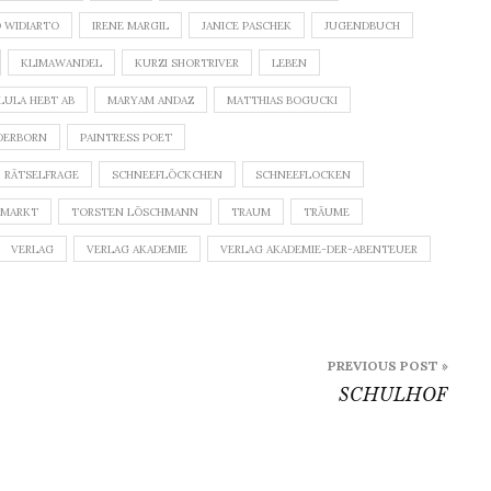
D WIDIARTO
IRENE MARGIL
JANICE PASCHEK
JUGENDBUCH
KLIMAWANDEL
KURZI SHORTRIVER
LEBEN
LULA HEBT AB
MARYAM ANDAZ
MATTHIAS BOGUCKI
DERBORN
PAINTRESS POET
RÄTSELFRAGE
SCHNEEFLÖCKCHEN
SCHNEEFLOCKEN
RMARKT
TORSTEN LÖSCHMANN
TRAUM
TRÄUME
VERLAG
VERLAG AKADEMIE
VERLAG AKADEMIE-DER-ABENTEUER
PREVIOUS POST »
SCHULHOF