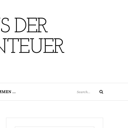
S DER
NTEUER
Search
MMEN …
Search
for: