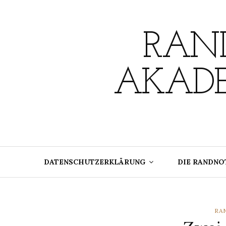
Skip
to
content
RAND
AKADE
DATENSCHUTZERKLÄRUNG
DIE RANDNO
CA
RA