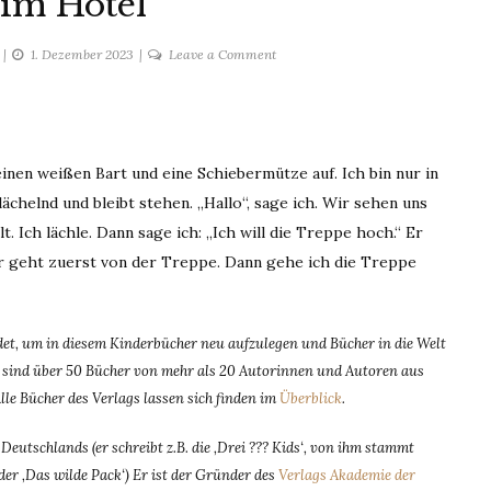
im Hotel
on
1. Dezember 2023
Leave a Comment
Zwei
im
Hotel
inen weißen Bart und eine Schiebermütze auf. Ich bin nur in
lächelnd und bleibt stehen. „Hallo“, sage ich. Wir sehen uns
t. Ich lächle. Dann sage ich: „Ich will die Treppe hoch.“ Er
.“ Er geht zuerst von der Treppe. Dann gehe ich die Treppe
t, um in diesem Kinderbücher neu aufzulegen und Bücher in die Welt
dem sind über 50 Bücher von mehr als 20 Autorinnen und Autoren aus
Alle Bücher des Verlags lassen sich finden im
Überblick
.
eutschlands (er schreibt z.B. die ‚Drei ??? Kids‘, von ihm stammt
er ‚Das wilde Pack‘) Er ist der Gründer des
Verlags Akademie der