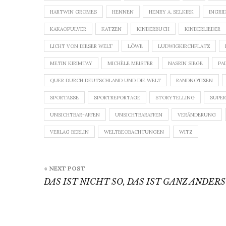
HARTWIN GROMES
HENNEN
HENRY A. SELKIRK
INGRI
KAKAOPULVER
KATZEN
KINDERBUCH
KINDERLIEDER
LICHT VON DIESER WELT
LÖWE
LUDWIGKIRCHPLATZ
METIN KIRIMTAY
MICHÈLE MEISTER
NASRIN SIEGE
PA
QUER DURCH DEUTSCHLAND UND DIE WELT
RANDNOTIZEN
SPORTASSE
SPORTREPORTAGE
STORYTELLING
SUPE
UNSICHTBAR-AFFEN
UNSICHTBARAFFEN
VERÄNDERUNG
VERLAG BERLIN
WELTBEOBACHTUNGEN
WITZ
Beitragsnavigation
« NEXT POST
DAS IST NICHT SO, DAS IST GANZ ANDERS