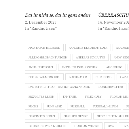
Das ist nicht so, das ist ganz anders
ÜBERRASCH
2. Dezember 2023
14. November 20
In "Randnotizen"
In "Randnotizen
AIGA RASCH BILDBAND
AKADEMIE DER ABENTEUER
AKADEMI
ALLTAGSBEOBACHTUNGEN
ANDREAS SCHLÜTER
ANDY SIE
ANNE JASPERSEN
ANTJE JORTZIK-PASCHEK
AUGSBURG
BERLIN WILMERSDORF
BUCHAUTOR
BUCHSERIE
CAPP
DAS IST NICHT SO – DAS IST GANZ ANDERS
DONNERWETTER
ERZÄHLTES LEBEN
FANTASIE
FELIX HUBY
FLORIAN ME
FUCHS
FÜNF ASSE
FUSSBALL
FUSSBALL-ELFEN
F
GEREIMTES LEBEN
GERHARD GEMKE
GESCHICHTEN AUS DE
GROSCHES WELTLEXIKON
GUDRUN WIEBKE
GVA
GVA