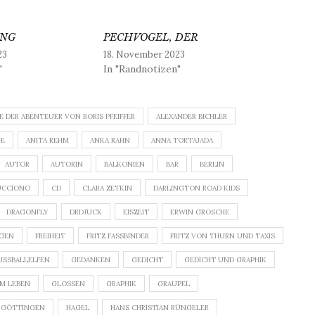
UNG
PECHVOGEL, DER
23
18. November 2023
"
In "Randnotizen"
E DER ABENTEUER VON BORIS PFEIFFER
ALEXANDER BICHLER
GE
ANITA REHM
ANKA RAHN
ANNA TORTAJADA
AUTOR
AUTORIN
BALKONIEN
BAR
BERLIN
UCCIONO
CD
CLARA ZETKIN
DARLINGTON ROAD KIDS
DRAGONFLY
DRDJUCK
EISZEIT
ERWIN GROSCHE
IGEN
FREIHEIT
FRITZ FASSBINDER
FRITZ VON THURN UND TAXIS
USSBALLELFEN
GEDANKEN
GEDICHT
GEDICHT UND GRAPHIK
M LEBEN
GLOSSEN
GRAPHIK
GRAUPEL
 GÖTTINGEN
HAGEL
HANS CHRISTIAN RÜNGELER