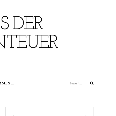
S DER
NTEUER
Search
MMEN …
Search
for: