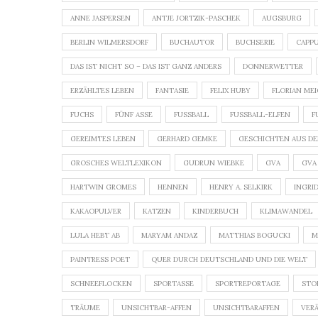
ANNE JASPERSEN
ANTJE JORTZIK-PASCHEK
AUGSBURG
BERLIN WILMERSDORF
BUCHAUTOR
BUCHSERIE
CAPP
DAS IST NICHT SO – DAS IST GANZ ANDERS
DONNERWETTER
ERZÄHLTES LEBEN
FANTASIE
FELIX HUBY
FLORIAN ME
FUCHS
FÜNF ASSE
FUSSBALL
FUSSBALL-ELFEN
F
GEREIMTES LEBEN
GERHARD GEMKE
GESCHICHTEN AUS DE
GROSCHES WELTLEXIKON
GUDRUN WIEBKE
GVA
GVA
HARTWIN GROMES
HENNEN
HENRY A. SELKIRK
INGRI
KAKAOPULVER
KATZEN
KINDERBUCH
KLIMAWANDEL
LULA HEBT AB
MARYAM ANDAZ
MATTHIAS BOGUCKI
M
PAINTRESS POET
QUER DURCH DEUTSCHLAND UND DIE WELT
SCHNEEFLOCKEN
SPORTASSE
SPORTREPORTAGE
STO
TRÄUME
UNSICHTBAR-AFFEN
UNSICHTBARAFFEN
VER