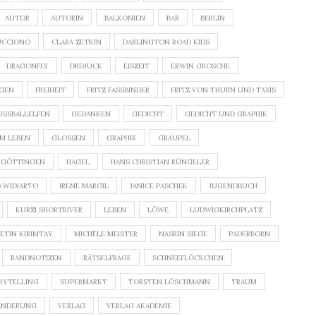
AUTOR
AUTORIN
BALKONIEN
BAR
BERLIN
UCCIONO
CLARA ZETKIN
DARLINGTON ROAD KIDS
DRAGONFLY
DRDJUCK
EISZEIT
ERWIN GROSCHE
IGEN
FREIHEIT
FRITZ FASSBINDER
FRITZ VON THURN UND TAXIS
USSBALLELFEN
GEDANKEN
GEDICHT
GEDICHT UND GRAPHIK
M LEBEN
GLOSSEN
GRAPHIK
GRAUPEL
 GÖTTINGEN
HAGEL
HANS CHRISTIAN RÜNGELER
D WIDIARTO
IRENE MARGIL
JANICE PASCHEK
JUGENDBUCH
KURZI SHORTRIVER
LEBEN
LÖWE
LUDWIGKIRCHPLATZ
ETIN KIRIMTAY
MICHÈLE MEISTER
NASRIN SIEGE
PADERBORN
RANDNOTIZEN
RÄTSELFRAGE
SCHNEEFLÖCKCHEN
RYTELLING
SUPERMARKT
TORSTEN LÖSCHMANN
TRAUM
ÄNDERUNG
VERLAG
VERLAG AKADEMIE