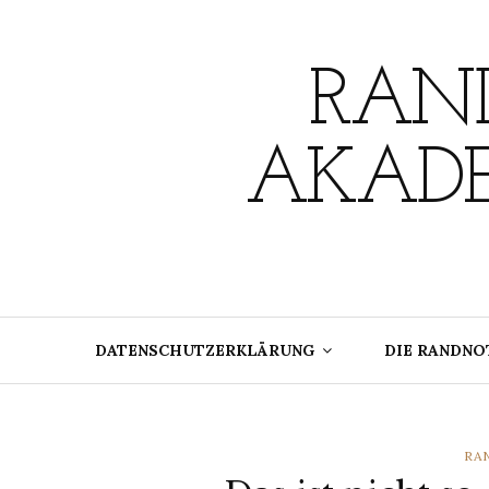
Skip
to
content
RAND
AKADE
DATENSCHUTZERKLÄRUNG
DIE RANDNO
CA
RA