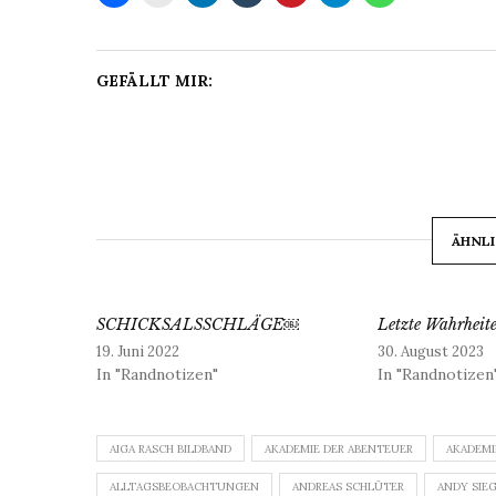
GEFÄLLT MIR:
ÄHNLI
SCHICKSALSSCHLÄGE￼
Letzte Wahrheit
19. Juni 2022
30. August 2023
In "Randnotizen"
In "Randnotizen
AIGA RASCH BILDBAND
AKADEMIE DER ABENTEUER
AKADEMI
ALLTAGSBEOBACHTUNGEN
ANDREAS SCHLÜTER
ANDY SIE