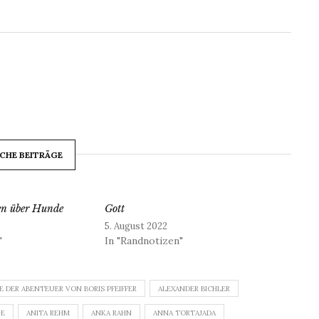
CHE BEITRÄGE
en über Hunde
Gott
5. August 2022
"
In "Randnotizen"
E DER ABENTEUER VON BORIS PFEIFFER
ALEXANDER BICHLER
GE
ANITA REHM
ANKA RAHN
ANNA TORTAJADA