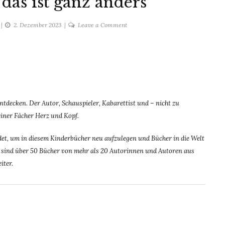
, das ist ganz anders
on
2. Dezember 2023
Leave a Comment
Das
ist
nicht
so,
das
ist
ntdecken.
Der Autor, Schauspieler, Kabarettist und – nicht zu
ganz
seiner Fächer Herz und Kopf.
anders
t, um in diesem Kinderbücher neu aufzulegen und Bücher in die Welt
dem sind über 50 Bücher von mehr als 20 Autorinnen und Autoren aus
iter.