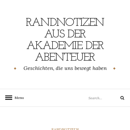
Skip
to
content
RANDNOTIZEN
AUS DER
AKADEMIE DER
ABENTEUER
Geschichten, die uns bewegt haben
Search
Menu
Search
for:
CATEGORIES
RANDNOTIZEN