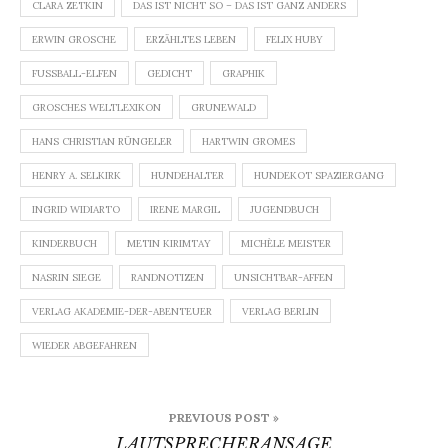
CLARA ZETKIN
DAS IST NICHT SO – DAS IST GANZ ANDERS
ERWIN GROSCHE
ERZÄHLTES LEBEN
FELIX HUBY
FUSSBALL-ELFEN
GEDICHT
GRAPHIK
GROSCHES WELTLEXIKON
GRUNEWALD
HANS CHRISTIAN RÜNGELER
HARTWIN GROMES
HENRY A. SELKIRK
HUNDEHALTER
HUNDEKOT SPAZIERGANG
INGRID WIDIARTO
IRENE MARGIL
JUGENDBUCH
KINDERBUCH
METIN KIRIMTAY
MICHÈLE MEISTER
NASRIN SIEGE
RANDNOTIZEN
UNSICHTBAR-AFFEN
VERLAG AKADEMIE-DER-ABENTEUER
VERLAG BERLIN
WIEDER ABGEFAHREN
Beitragsnavigation
PREVIOUS POST »
LAUTSPRECHERANSAGE