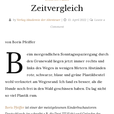
Zeitvergleich
by
Verlag Akademie der Abenteuer
13. April 2022
Leave a
on
Comment
Zeitvergleich
von Boris Pfeiffer
B
eim morgendlichen Sonntagsspaziergang durch
den Grunewald liegen jetzt immer rechts und
links des Weges in wenigen Metern Abständen
rote, schwarze, blaue und grüne Plastikbeutel
wohl verknotet am Wegesrand. Ich fand es besser, als die
Hunde noch frei in den Wald geschissen haben. Da lag nicht
so viel Plastik rum.
Boris Pfeiffer
ist einer der meistgelesenen Kinderbuchautoren
Deutschlands (er schreibt z.B. die Drei ??? Kids) und Gründer des