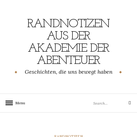
Skip
to
content
RANDNOTIZEN
AUS DER
AKADEMIE DER
ABENTEUER
Geschichten, die uns bewegt haben
Search
Menu
Search
for:
CATEGORIES
RANDNOTIZEN