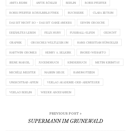
ANITA REHM
ANTJE BÖSLER
BERLIN
BORIS PFEIFFER
BORIS PFEIFFER SCHULBIBLIOTHEK
BUCHSERIE
CLARA ZETKIN
DAS IST NICHT SO – DAS IST GANZ ANDERS
ERWIN GROSCHE
ERZÄHLTES LEBEN
FELIX HUBY
FUSSBALL-ELFEN
GEDICHT
GRAPHIK
GROSCHES WELTLEXIKON
HANS CHRISTIAN RÜNGELER
HARTWIN GROMES
HENRY A. SELKIRK
INGRID WIDIARTO
IRENE MARGIL
JUGENDBUCH
KINDERBUCH
METIN KIRIMTAY
MICHÈLE MEISTER
NASRIN SIEGE
RANDNOTIZEN
UNSICHTBAR-AFFEN
VERLAG AKADEMIE-DER-ABENTEUER
VERLAG BERLIN
WIEDER ABGEFAHREN
Beitragsnavigation
PREVIOUS POST »
SUPERMANN IM GRUNEWALD