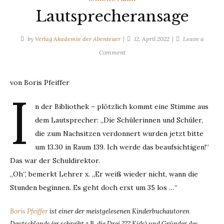
Lautsprecheransage
by
Verlag Akademie der Abenteuer
12. April 2022
Leave a
on
Comment
Lautsprecheransage
von Boris Pfeiffer
I
n der Bibliothek – plötzlich kommt eine Stimme aus
dem Lautsprecher: „Die Schülerinnen und Schüler,
die zum Nachsitzen verdonnert wurden jetzt bitte
um 13.30 in Raum 139. Ich werde das beaufsichtigen!“
Das war der Schuldirektor.
„Oh“, bemerkt Lehrer x. „Er weiß wieder nicht, wann die
Stunden beginnen. Es geht doch erst um 35 los …“
Boris Pfeiffer
ist einer der meistgelesenen Kinderbuchautoren
Deutschlands (er schreibt z.B. die Drei ??? Kids) und Gründer des