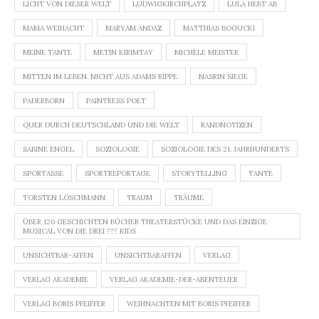
LICHT VON DIESER WELT
LUDWIGKIRCHPLATZ
LULA HEBT AB
MAMA WEIHACHT
MARYAM ANDAZ
MATTHIAS BOGUCKI
MEINE TANTE
METIN KIRIMTAY
MICHÈLE MEISTER
MITTEN IM LEBEN. NICHT AUS ADAMS RIPPE
NASRIN SIEGE
PADERBORN
PAINTRESS POET
QUER DURCH DEUTSCHLAND UND DIE WELT
RANDNOTIZEN
SABINE ENGEL
SOZIOLOGIE
SOZIOLOGIE DES 21. JAHRHUNDERTS
SPORTASSE
SPORTREPORTAGE
STORYTELLING
TANTE
TORSTEN LÖSCHMANN
TRAUM
TRÄUME
ÜBER 120 GESCHICHTEN BÜCHER THEATERSTÜCKE UND DAS EINZIGE
MUSICAL VON DIE DREI ??? KIDS
UNSICHTBAR-AFFEN
UNSICHTBARAFFEN
VERLAG
VERLAG AKADEMIE
VERLAG AKADEMIE-DER-ABENTEUER
VERLAG BORIS PFEIFFER
WEIHNACHTEN MIT BORIS PFEIFFER