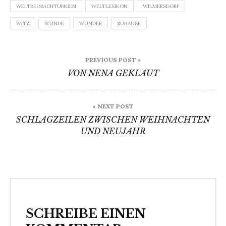
WELTBEOBACHTUNGEN
WELTLEXIKON
WILMERSDORF
WITZ
WUNDE
WUNDER
ZUHAUSE
Beitragsnavigation
PREVIOUS POST »
VON NENA GEKLAUT
« NEXT POST
SCHLAGZEILEN ZWISCHEN WEIHNACHTEN
UND NEUJAHR
SCHREIBE EINEN