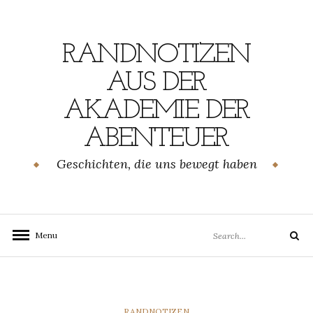
Skip
to
content
RANDNOTIZEN
AUS DER
AKADEMIE DER
ABENTEUER
Geschichten, die uns bewegt haben
Search
Menu
Search
for:
CATEGORIES
RANDNOTIZEN