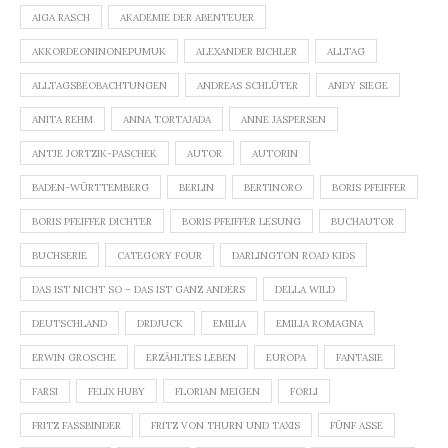
AIGA RASCH
AKADEMIE DER ABENTEUER
AKKORDEONINONEPUMUK
ALEXANDER BICHLER
ALLTAG
ALLTAGSBEOBACHTUNGEN
ANDREAS SCHLÜTER
ANDY SIEGE
ANITA REHM
ANNA TORTAJADA
ANNE JASPERSEN
ANTJE JORTZIK-PASCHEK
AUTOR
AUTORIN
BADEN-WÜRTTEMBERG
BERLIN
BERTINORO
BORIS PFEIFFER
BORIS PFEIFFER DICHTER
BORIS PFEIFFER LESUNG
BUCHAUTOR
BUCHSERIE
CATEGORY FOUR
DARLINGTON ROAD KIDS
DAS IST NICHT SO – DAS IST GANZ ANDERS
DELLA WILD
DEUTSCHLAND
DRDJUCK
EMILIA
EMILIA ROMAGNA
ERWIN GROSCHE
ERZÄHLTES LEBEN
EUROPA
FANTASIE
FARSI
FELIX HUBY
FLORIAN MEIGEN
FORLI
FRITZ FASSBINDER
FRITZ VON THURN UND TAXIS
FÜNF ASSE