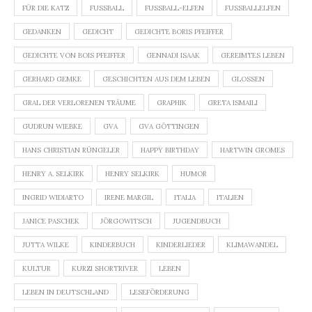
FÜR DIE KATZ
FUSSBALL
FUSSBALL-ELFEN
FUSSBALLELFEN
GEDANKEN
GEDICHT
GEDICHTE BORIS PFEIFFER
GEDICHTE VON BOIS PFEIFFER
GENNADI ISAAK
GEREIMTES LEBEN
GERHARD GEMKE
GESCHICHTEN AUS DEM LEBEN
GLOSSEN
GRAL DER VERLORENEN TRÄUME
GRAPHIK
GRETA ISMAILI
GUDRUN WIEBKE
GVA
GVA GÖTTINGEN
HANS CHRISTIAN RÜNGELER
HAPPY BIRTHDAY
HARTWIN GROMES
HENRY A. SELKIRK
HENRY SELKIRK
HUMOR
INGRID WIDIARTO
IRENE MARGIL
ITALIA
ITALIEN
JANICE PASCHEK
JÖRGOWITSCH
JUGENDBUCH
JUTTA WILKE
KINDERBUCH
KINDERLIEDER
KLIMAWANDEL
KULTUR
KURZI SHORTRIVER
LEBEN
LEBEN IN DEUTSCHLAND
LESEFÖRDERUNG