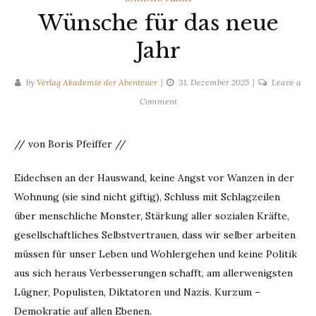
Wünsche für das neue
Jahr
by
Verlag Akademie der Abenteuer
31. Dezember 2025
Leave a
on
Comment
Wünsche
für
// von Boris Pfeiffer //
das
neue
Eidechsen an der Hauswand, keine Angst vor Wanzen in der
Jahr
Wohnung (sie sind nicht giftig), Schluss mit Schlagzeilen
über menschliche Monster, Stärkung aller sozialen Kräfte,
gesellschaftliches Selbstvertrauen, dass wir selber arbeiten
müssen für unser Leben und Wohlergehen und keine Politik
aus sich heraus Verbesserungen schafft, am allerwenigsten
Lügner, Populisten, Diktatoren und Nazis. Kurzum –
Demokratie auf allen Ebenen.