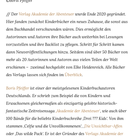
©Boris Pfeiffer
//
Der
Verlag Akademie der Abenteuer
wurde Ende 2020 gegründet.
Hier fanden zunächst Kinderbücher ein neues Zuhause, die sonst aus
dem Buchhandel verschwunden wären. Dies ermöglicht den
Autorinnen und Autoren ihre Bücher auch weiterhin bei Lesungen
vorzustellen und ihre Backlist zu pflegen. Schritt für Schritt kamen
dann Neuveröffentlichungen hinzu. Seitdem sind über 50 Bücher von
mehr als 20 Autorinnen und Autoren aus vielen Teilen der Welt
erschienen – zweimal hochgelobt von Elke Heidenreich. Alle Bücher
des Verlags lassen sich finden im
Überblick
.
Boris Pfeiffer
ist einer der meistgelesenen Kinderbuchautoren
Deutschlands. Er schrieb zum Beispiel die von Kindern und
Erwachsenen gleichermaßen als einzigartig gelobte historisch-
fantastische Zeitreisensaga
‚Akademie der Abenteuer‘
, wie auch über
100 Bände für die beliebte Kinderbuchreihe ‚Drei ??? Kids‘. Von ihm
stammen ‚Celfie und die Unvollkommenen‘, ‚
Die Unsichtbar-Affen
oder ‚Das wilde Pack‘. Er ist der Gründer des
Verlags Akademie der