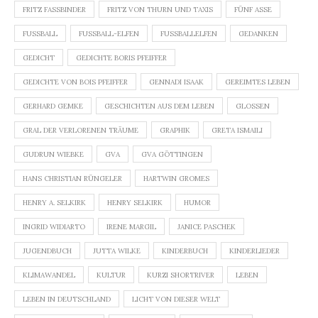
FRITZ FASSBINDER
FRITZ VON THURN UND TAXIS
FÜNF ASSE
FUSSBALL
FUSSBALL-ELFEN
FUSSBALLELFEN
GEDANKEN
GEDICHT
GEDICHTE BORIS PFEIFFER
GEDICHTE VON BOIS PFEIFFER
GENNADI ISAAK
GEREIMTES LEBEN
GERHARD GEMKE
GESCHICHTEN AUS DEM LEBEN
GLOSSEN
GRAL DER VERLORENEN TRÄUME
GRAPHIK
GRETA ISMAILI
GUDRUN WIEBKE
GVA
GVA GÖTTINGEN
HANS CHRISTIAN RÜNGELER
HARTWIN GROMES
HENRY A. SELKIRK
HENRY SELKIRK
HUMOR
INGRID WIDIARTO
IRENE MARGIL
JANICE PASCHEK
JUGENDBUCH
JUTTA WILKE
KINDERBUCH
KINDERLIEDER
KLIMAWANDEL
KULTUR
KURZI SHORTRIVER
LEBEN
LEBEN IN DEUTSCHLAND
LICHT VON DIESER WELT