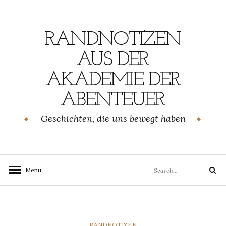
Skip
to
content
RANDNOTIZEN
AUS DER
AKADEMIE DER
ABENTEUER
Geschichten, die uns bewegt haben
Search
Menu
Search
for:
CATEGORIES
RANDNOTIZEN