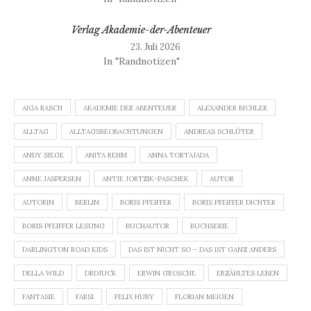
Verlag Akademie-der-Abenteuer
23. Juli 2026
In "Randnotizen"
AIGA RASCH
AKADEMIE DER ABENTEUER
ALEXANDER BICHLER
ALLTAG
ALLTAGSBEOBACHTUNGEN
ANDREAS SCHLÜTER
ANDY SIEGE
ANITA REHM
ANNA TORTAJADA
ANNE JASPERSEN
ANTJE JORTZIK-PASCHEK
AUTOR
AUTORIN
BERLIN
BORIS PFEIFFER
BORIS PFEIFFER DICHTER
BORIS PFEIFFER LESUNG
BUCHAUTOR
BUCHSERIE
DARLINGTON ROAD KIDS
DAS IST NICHT SO – DAS IST GANZ ANDERS
DELLA WILD
DRDJUCK
ERWIN GROSCHE
ERZÄHLTES LEBEN
FANTASIE
FARSI
FELIX HUBY
FLORIAN MEIGEN