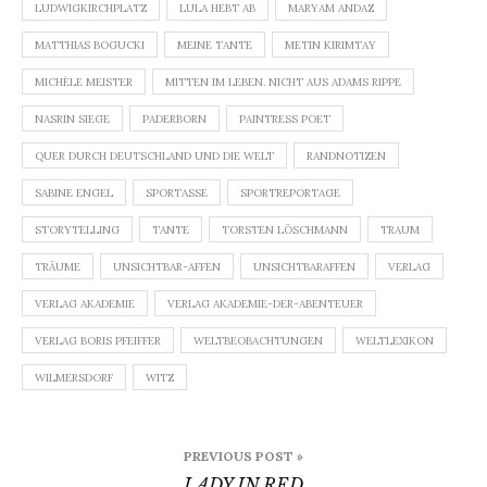
LUDWIGKIRCHPLATZ
LULA HEBT AB
MARYAM ANDAZ
MATTHIAS BOGUCKI
MEINE TANTE
METIN KIRIMTAY
MICHÈLE MEISTER
MITTEN IM LEBEN. NICHT AUS ADAMS RIPPE
NASRIN SIEGE
PADERBORN
PAINTRESS POET
QUER DURCH DEUTSCHLAND UND DIE WELT
RANDNOTIZEN
SABINE ENGEL
SPORTASSE
SPORTREPORTAGE
STORYTELLING
TANTE
TORSTEN LÖSCHMANN
TRAUM
TRÄUME
UNSICHTBAR-AFFEN
UNSICHTBARAFFEN
VERLAG
VERLAG AKADEMIE
VERLAG AKADEMIE-DER-ABENTEUER
VERLAG BORIS PFEIFFER
WELTBEOBACHTUNGEN
WELTLEXIKON
WILMERSDORF
WITZ
Beitragsnavigation
PREVIOUS POST »
LADY IN RED