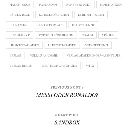
NASRIN SIEGE
PADERBORN
PAINTRESS POET
RANDNOTIZEN
RÄTSELFRAGE
SCHNEEFLÖCKCHEN
SCHNEEFLOCKEN
SPORTASSE
SPORTREPORTAGE
STORYTELLING
SUPERMARKT
TORSTEN LÖSCHMANN
TRAUM
TRÄUME
UNSICHTBAR-AFFEN
UNSICHTBARAFFEN
VERÄNDERUNG
VERLAG
VERLAG AKADEMIE
VERLAG AKADEMIE-DER-ABENTEUER
VERLAG BERLIN
WELTBEOBACHTUNGEN
WITZ
Beitragsnavigation
PREVIOUS POST »
MESSI ODER RONALDO?
« NEXT POST
SANDBOX