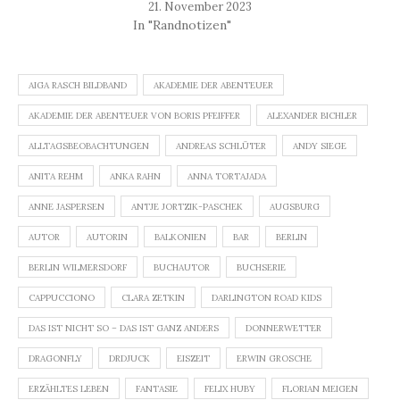
21. November 2023
In "Randnotizen"
AIGA RASCH BILDBAND
AKADEMIE DER ABENTEUER
AKADEMIE DER ABENTEUER VON BORIS PFEIFFER
ALEXANDER BICHLER
ALLTAGSBEOBACHTUNGEN
ANDREAS SCHLÜTER
ANDY SIEGE
ANITA REHM
ANKA RAHN
ANNA TORTAJADA
ANNE JASPERSEN
ANTJE JORTZIK-PASCHEK
AUGSBURG
AUTOR
AUTORIN
BALKONIEN
BAR
BERLIN
BERLIN WILMERSDORF
BUCHAUTOR
BUCHSERIE
CAPPUCCIONO
CLARA ZETKIN
DARLINGTON ROAD KIDS
DAS IST NICHT SO – DAS IST GANZ ANDERS
DONNERWETTER
DRAGONFLY
DRDJUCK
EISZEIT
ERWIN GROSCHE
ERZÄHLTES LEBEN
FANTASIE
FELIX HUBY
FLORIAN MEIGEN