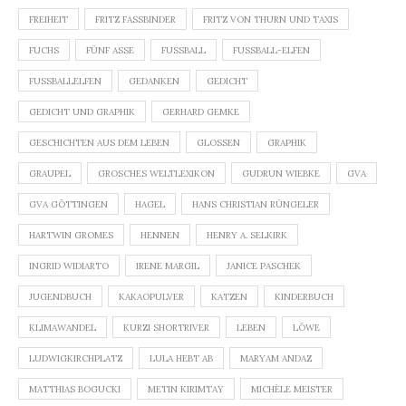
FREIHEIT
FRITZ FASSBINDER
FRITZ VON THURN UND TAXIS
FUCHS
FÜNF ASSE
FUSSBALL
FUSSBALL-ELFEN
FUSSBALLELFEN
GEDANKEN
GEDICHT
GEDICHT UND GRAPHIK
GERHARD GEMKE
GESCHICHTEN AUS DEM LEBEN
GLOSSEN
GRAPHIK
GRAUPEL
GROSCHES WELTLEXIKON
GUDRUN WIEBKE
GVA
GVA GÖTTINGEN
HAGEL
HANS CHRISTIAN RÜNGELER
HARTWIN GROMES
HENNEN
HENRY A. SELKIRK
INGRID WIDIARTO
IRENE MARGIL
JANICE PASCHEK
JUGENDBUCH
KAKAOPULVER
KATZEN
KINDERBUCH
KLIMAWANDEL
KURZI SHORTRIVER
LEBEN
LÖWE
LUDWIGKIRCHPLATZ
LULA HEBT AB
MARYAM ANDAZ
MATTHIAS BOGUCKI
METIN KIRIMTAY
MICHÈLE MEISTER