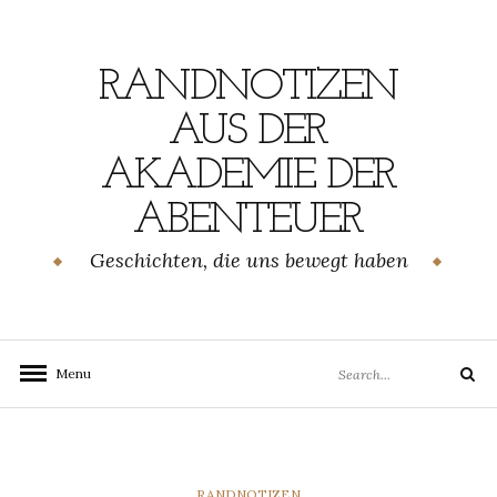
Skip
to
content
RANDNOTIZEN
AUS DER
AKADEMIE DER
ABENTEUER
Geschichten, die uns bewegt haben
Search
Menu
Search
for:
CATEGORIES
RANDNOTIZEN