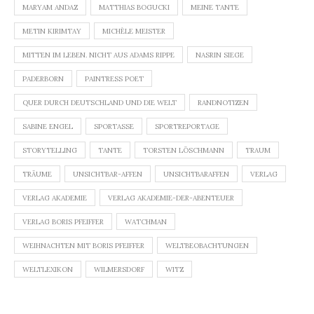
MARYAM ANDAZ
MATTHIAS BOGUCKI
MEINE TANTE
METIN KIRIMTAY
MICHÈLE MEISTER
MITTEN IM LEBEN. NICHT AUS ADAMS RIPPE
NASRIN SIEGE
PADERBORN
PAINTRESS POET
QUER DURCH DEUTSCHLAND UND DIE WELT
RANDNOTIZEN
SABINE ENGEL
SPORTASSE
SPORTREPORTAGE
STORYTELLING
TANTE
TORSTEN LÖSCHMANN
TRAUM
TRÄUME
UNSICHTBAR-AFFEN
UNSICHTBARAFFEN
VERLAG
VERLAG AKADEMIE
VERLAG AKADEMIE-DER-ABENTEUER
VERLAG BORIS PFEIFFER
WATCHMAN
WEIHNACHTEN MIT BORIS PFEIFFER
WELTBEOBACHTUNGEN
WELTLEXIKON
WILMERSDORF
WITZ
Beitragsnavigation