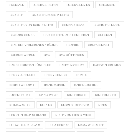
FUSSBALL
FUSSBALL-ELFEN
FUSSBALLELFEN
GEDANKEN
GEDICHT
GEDICHTE BORIS PFEIFFER
GEDICHTE VON BOIS PFEIFFER
GENNADI ISAAK
GEREIMTES LEBEN
GERHARD GEMKE
GESCHICHTEN AUS DEM LEBEN
GLOSSEN
GRAL DER VERLORENEN TRÄUME
GRAPHIK
GRETA ISMAILI
GUDRUN WIEBKE
GVA
GVA GÖTTINGEN
HANS CHRISTIAN RÜNGELER
HAPPY BIRTHDAY
HARTWIN GROMES
HENRY A. SELKIRK
HENRY SELKIRK
HUMOR
INGRID WIDIARTO
IRENE MARGIL
JANICE PASCHEK
JUGENDBUCH
JUTTA WILKE
KINDERBUCH
KINDERLIEDER
KLIMAWANDEL
KULTUR
KURZI SHORTRIVER
LEBEN
LEBEN IN DEUTSCHLAND
LICHT VON DIESER WELT
LUDWIGKIRCHPLATZ
LULA HEBT AB
MAMA WEIHACHT