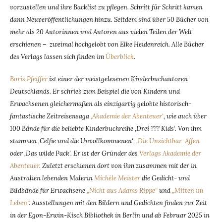
vorzustellen und ihre Backlist zu pflegen. Schritt für Schritt kamen
dann Neuveröffentlichungen hinzu. Seitdem sind über 50 Bücher von
mehr als 20 Autorinnen und Autoren aus vielen Teilen der Welt
erschienen – zweimal hochgelobt von Elke Heidenreich. Alle Bücher
des Verlags lassen sich finden im
Überblick
.
Boris Pfeiffer
ist einer der meistgelesenen Kinderbuchautoren
Deutschlands. Er schrieb zum Beispiel die von Kindern und
Erwachsenen gleichermaßen als einzigartig gelobte historisch-
fantastische Zeitreisensaga
‚Akademie der Abenteuer‘
, wie auch über
100 Bände für die beliebte Kinderbuchreihe ‚Drei ??? Kids‘. Von ihm
stammen ‚Celfie und die Unvollkommenen‘, ‚
Die Unsichtbar-Affen
oder ‚Das wilde Pack‘. Er ist der Gründer des
Verlags Akademie der
Abenteuer
. Zuletzt erschienen dort von ihm zusammen mit der in
Australien lebenden Malerin
Michèle Meister
die Gedicht- und
Bildbände für Erwachsene
„Nicht aus Adams Rippe“
und
„Mitten im
Leben“
. Ausstellungen mit den Bildern und Gedichten finden zur Zeit
in der Egon-Erwin-Kisch Bibliothek in Berlin und ab Februar 2025 in