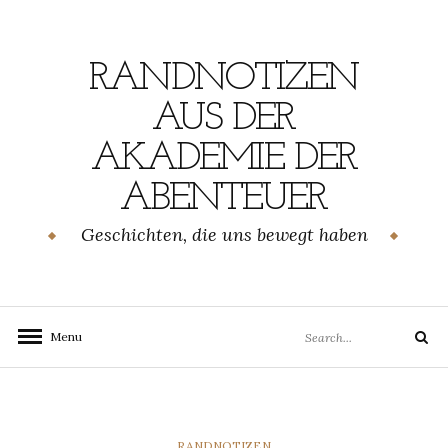
Skip
to
content
RANDNOTIZEN
AUS DER
AKADEMIE DER
ABENTEUER
Geschichten, die uns bewegt haben
Search
Menu
Search
for:
CATEGORIES
RANDNOTIZEN