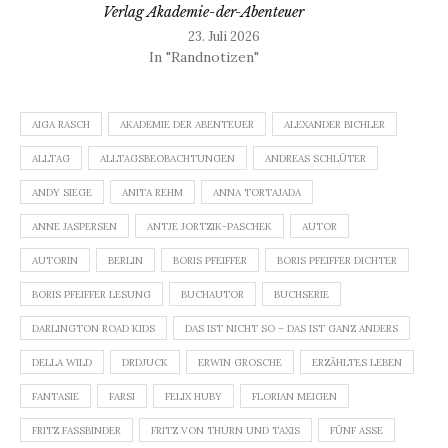
Verlag Akademie-der-Abenteuer
23. Juli 2026
In "Randnotizen"
AIGA RASCH
AKADEMIE DER ABENTEUER
ALEXANDER BICHLER
ALLTAG
ALLTAGSBEOBACHTUNGEN
ANDREAS SCHLÜTER
ANDY SIEGE
ANITA REHM
ANNA TORTAJADA
ANNE JASPERSEN
ANTJE JORTZIK-PASCHEK
AUTOR
AUTORIN
BERLIN
BORIS PFEIFFER
BORIS PFEIFFER DICHTER
BORIS PFEIFFER LESUNG
BUCHAUTOR
BUCHSERIE
DARLINGTON ROAD KIDS
DAS IST NICHT SO – DAS IST GANZ ANDERS
DELLA WILD
DRDJUCK
ERWIN GROSCHE
ERZÄHLTES LEBEN
FANTASIE
FARSI
FELIX HUBY
FLORIAN MEIGEN
FRITZ FASSBINDER
FRITZ VON THURN UND TAXIS
FÜNF ASSE