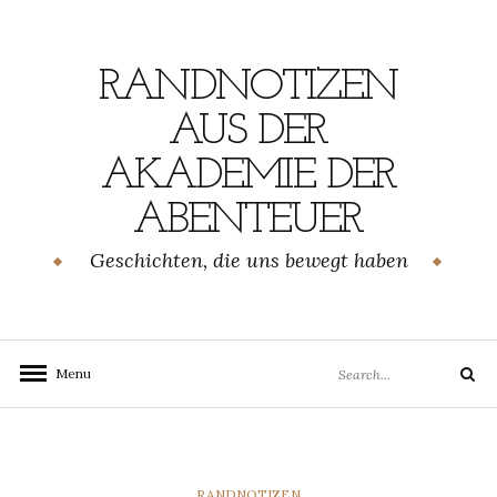
Skip
to
content
RANDNOTIZEN
AUS DER
AKADEMIE DER
ABENTEUER
Geschichten, die uns bewegt haben
Search
Menu
Search
for:
CATEGORIES
RANDNOTIZEN