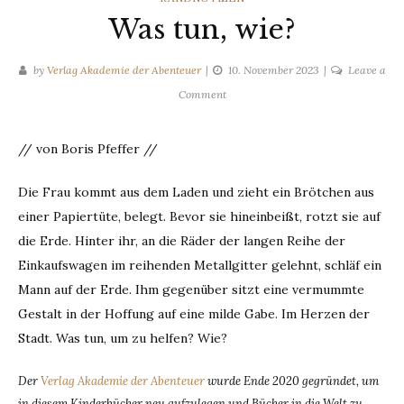
Was tun, wie?
by
Verlag Akademie der Abenteuer
10. November 2023
Leave a
on
Comment
Was
tun,
// von Boris Pfeffer //
wie?
Die Frau kommt aus dem Laden und zieht ein Brötchen aus
einer Papiertüte, belegt. Bevor sie hineinbeißt, rotzt sie auf
die Erde. Hinter ihr, an die Räder der langen Reihe der
Einkaufswagen im reihenden Metallgitter gelehnt, schläf ein
Mann auf der Erde. Ihm gegenüber sitzt eine vermummte
Gestalt in der Hoffung auf eine milde Gabe. Im Herzen der
Stadt. Was tun, um zu helfen? Wie?
Der
Verlag Akademie der Abenteuer
wurde Ende 2020 gegründet, um
in diesem Kinderbücher neu aufzulegen und Bücher in die Welt zu