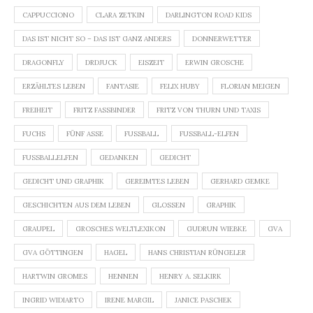
CAPPUCCIONO
CLARA ZETKIN
DARLINGTON ROAD KIDS
DAS IST NICHT SO – DAS IST GANZ ANDERS
DONNERWETTER
DRAGONFLY
DRDJUCK
EISZEIT
ERWIN GROSCHE
ERZÄHLTES LEBEN
FANTASIE
FELIX HUBY
FLORIAN MEIGEN
FREIHEIT
FRITZ FASSBINDER
FRITZ VON THURN UND TAXIS
FUCHS
FÜNF ASSE
FUSSBALL
FUSSBALL-ELFEN
FUSSBALLELFEN
GEDANKEN
GEDICHT
GEDICHT UND GRAPHIK
GEREIMTES LEBEN
GERHARD GEMKE
GESCHICHTEN AUS DEM LEBEN
GLOSSEN
GRAPHIK
GRAUPEL
GROSCHES WELTLEXIKON
GUDRUN WIEBKE
GVA
GVA GÖTTINGEN
HAGEL
HANS CHRISTIAN RÜNGELER
HARTWIN GROMES
HENNEN
HENRY A. SELKIRK
INGRID WIDIARTO
IRENE MARGIL
JANICE PASCHEK