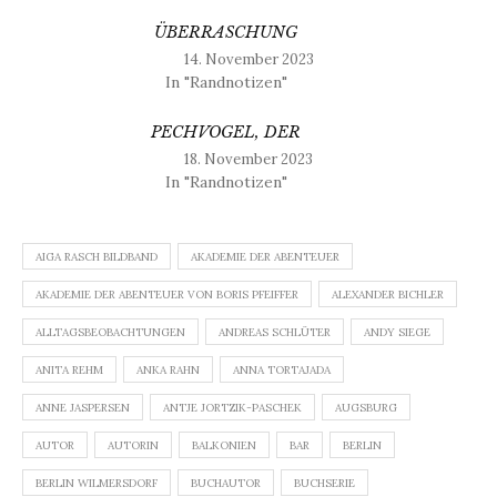
ÜBERRASCHUNG
14. November 2023
In "Randnotizen"
PECHVOGEL, DER
18. November 2023
In "Randnotizen"
AIGA RASCH BILDBAND
AKADEMIE DER ABENTEUER
AKADEMIE DER ABENTEUER VON BORIS PFEIFFER
ALEXANDER BICHLER
ALLTAGSBEOBACHTUNGEN
ANDREAS SCHLÜTER
ANDY SIEGE
ANITA REHM
ANKA RAHN
ANNA TORTAJADA
ANNE JASPERSEN
ANTJE JORTZIK-PASCHEK
AUGSBURG
AUTOR
AUTORIN
BALKONIEN
BAR
BERLIN
BERLIN WILMERSDORF
BUCHAUTOR
BUCHSERIE