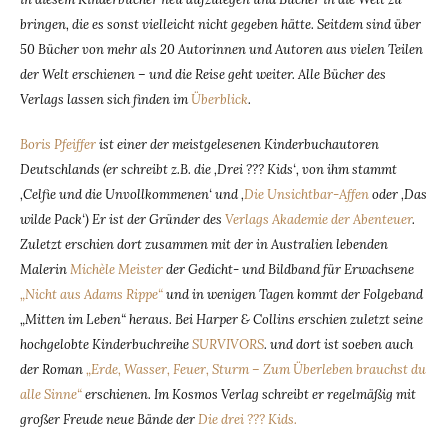
bringen, die es sonst vielleicht nicht gegeben hätte. Seitdem sind über
50 Bücher von mehr als 20 Autorinnen und Autoren aus vielen Teilen
der Welt erschienen – und die Reise geht weiter. Alle Bücher des
Verlags lassen sich finden im
Überblick
.
Boris Pfeiffer
ist einer der meistgelesenen Kinderbuchautoren
Deutschlands (er schreibt z.B. die ‚Drei ??? Kids‘, von ihm stammt
‚Celfie und die Unvollkommenen‘ und ‚
Die Unsichtbar-Affen
oder ‚Das
wilde Pack‘) Er ist der Gründer des
Verlags Akademie der Abenteuer
.
Zuletzt erschien dort zusammen mit der in Australien lebenden
Malerin
Michèle Meister
der Gedicht- und Bildband für Erwachsene
„Nicht aus Adams Rippe“
und in wenigen Tagen kommt der Folgeband
„Mitten im Leben“ heraus. Bei Harper & Collins erschien zuletzt seine
hochgelobte Kinderbuchreihe
SURVIVORS
. und dort ist soeben auch
der Roman
„Erde, Wasser, Feuer, Sturm – Zum Überleben brauchst du
alle Sinne“
erschienen. Im Kosmos Verlag schreibt er regelmäßig mit
großer Freude neue Bände der
Die drei ??? Kids.