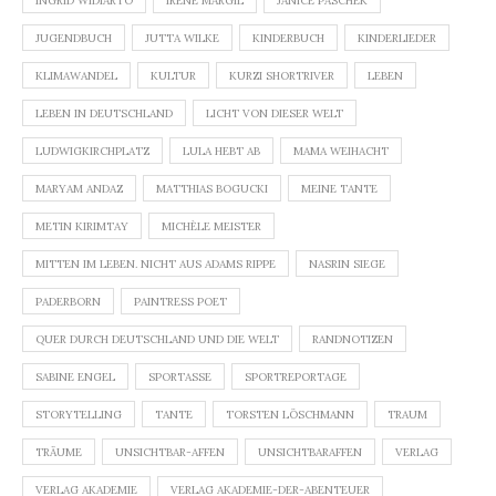
INGRID WIDIARTO
IRENE MARGIL
JANICE PASCHEK
JUGENDBUCH
JUTTA WILKE
KINDERBUCH
KINDERLIEDER
KLIMAWANDEL
KULTUR
KURZI SHORTRIVER
LEBEN
LEBEN IN DEUTSCHLAND
LICHT VON DIESER WELT
LUDWIGKIRCHPLATZ
LULA HEBT AB
MAMA WEIHACHT
MARYAM ANDAZ
MATTHIAS BOGUCKI
MEINE TANTE
METIN KIRIMTAY
MICHÈLE MEISTER
MITTEN IM LEBEN. NICHT AUS ADAMS RIPPE
NASRIN SIEGE
PADERBORN
PAINTRESS POET
QUER DURCH DEUTSCHLAND UND DIE WELT
RANDNOTIZEN
SABINE ENGEL
SPORTASSE
SPORTREPORTAGE
STORYTELLING
TANTE
TORSTEN LÖSCHMANN
TRAUM
TRÄUME
UNSICHTBAR-AFFEN
UNSICHTBARAFFEN
VERLAG
VERLAG AKADEMIE
VERLAG AKADEMIE-DER-ABENTEUER