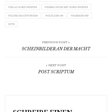
VERLAG BORIS PFEIFFER
WEIHNACHTEN MIT BORIS PFEIFFER
WELTBEOBACHTUNGEN
WELTLEXIKON
WILMERSDORF
WITZ
Beitragsnavigation
PREVIOUS POST »
SCHEINBILDER AN DER MACHT
« NEXT POST
POST SCRIPTUM