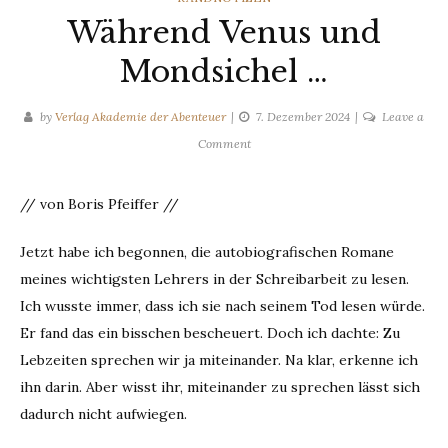
Während Venus und
Mondsichel …
by
Verlag Akademie der Abenteuer
7. Dezember 2024
Leave a
on
Comment
Während
Venus
// von Boris Pfeiffer //
und
Mondsichel
Jetzt habe ich begonnen, die autobiografischen Romane
…
meines wichtigsten Lehrers in der Schreibarbeit zu lesen.
Ich wusste immer, dass ich sie nach seinem Tod lesen würde.
Er fand das ein bisschen bescheuert. Doch ich dachte: Zu
Lebzeiten sprechen wir ja miteinander. Na klar, erkenne ich
ihn darin. Aber wisst ihr, miteinander zu sprechen lässt sich
dadurch nicht aufwiegen.