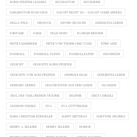
BORIS PFEIFFER LESUNG
BUCHAUTOR
BUCHSERIE
DARLINGTON ROAD KIDS
DAS IST NICHT SO – DAS IST GANZ ANDERS
DELLA WILD
DRDJUCK
ERWIN GROSCHE
ERZÄHLTES LEBEN
FANTASIE
FARSI
FELIX HUBY
FLORIAN MEIGEN
FRITZ FASSBINDER
FRITZ VON THURN UND TAXIS
FÜNF ASSE
FUSSBALL
FUSSBALL-ELFEN
FUSSBALLELFEN
GEDANKEN
GEDICHT
GEDICHTE BORIS PFEIFFER
GEDICHTE VON BOIS PFEIFFER
GENNADI ISAAK
GEREIMTES LEBEN
GERHARD GEMKE
GESCHICHTEN AUS DEM LEBEN
GLOSSEN
GRAL DER VERLORENEN TRÄUME
GRAPHIK
GRETA ISMAILI
GUDRUN WIEBKE
GVA
GVA GÖTTINGEN
HANS CHRISTIAN RÜNGELER
HAPPY BIRTHDAY
HARTWIN GROMES
HENRY A. SELKIRK
HENRY SELKIRK
HUMOR