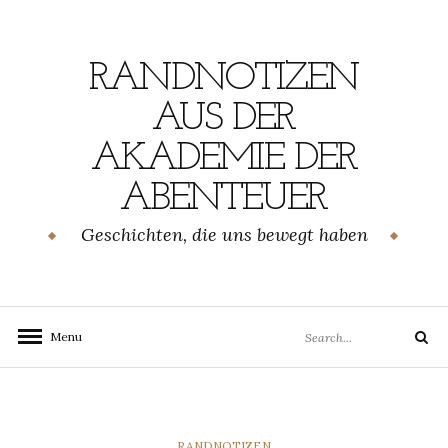
Skip
to
content
RANDNOTIZEN
AUS DER
AKADEMIE DER
ABENTEUER
Geschichten, die uns bewegt haben
Search
Menu
Search
for:
CATEGORIES
RANDNOTIZEN