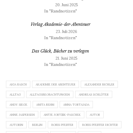
20. Juni 2025
In "Randnotizen"
Verlag Akademie-der-Abenteuer
23. Juli 2026
In "Randnotizen"
Das Glück, Bücher zu verlegen
21. Juni 2025
In "Randnotizen"
AIGA RASCH
AKADEMIE DER ABENTEUER
ALEXANDER BICHLER
ALLTAG
ALLTAGSBEOBACHTUNGEN
ANDREAS SCHLÜTER
ANDY SIEGE
ANITA REHM
ANNA TORTAJADA
ANNE JASPERSEN
ANTJE JORTZIK-PASCHEK
AUTOR
AUTORIN
BERLIN
BORIS PFEIFFER
BORIS PFEIFFER DICHTER