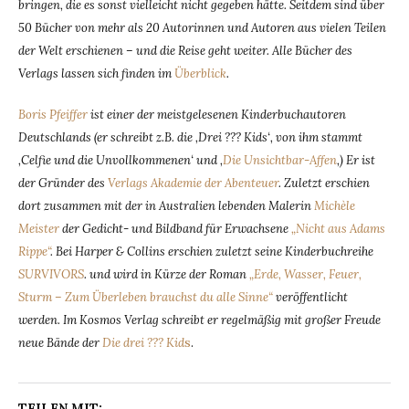
bringen, die es sonst vielleicht nicht gegeben hätte. Seitdem sind über
50 Bücher von mehr als 20 Autorinnen und Autoren aus vielen Teilen
der Welt erschienen – und die Reise geht weiter. Alle Bücher des
Verlags lassen sich finden im
Überblick
.
Boris Pfeiffer
ist einer der meistgelesenen Kinderbuchautoren
Deutschlands (er schreibt z.B. die ‚Drei ??? Kids‘, von ihm stammt
‚Celfie und die Unvollkommenen‘ und ‚
Die Unsichtbar-Affen
‚) Er ist
der Gründer des
Verlags Akademie der Abenteuer
. Zuletzt erschien
dort zusammen mit der in Australien lebenden Malerin
Michèle
Meister
der Gedicht- und Bildband für Erwachsene
„Nicht aus Adams
Rippe“
. Bei Harper & Collins erschien zuletzt seine Kinderbuchreihe
SURVIVORS
. und wird in Kürze der Roman
„Erde, Wasser, Feuer,
Sturm – Zum Überleben brauchst du alle Sinne“
veröffentlicht
werden. Im Kosmos Verlag schreibt er regelmäßig mit großer Freude
neue Bände der
Die drei ??? Kid
s
.
TEILEN MIT: