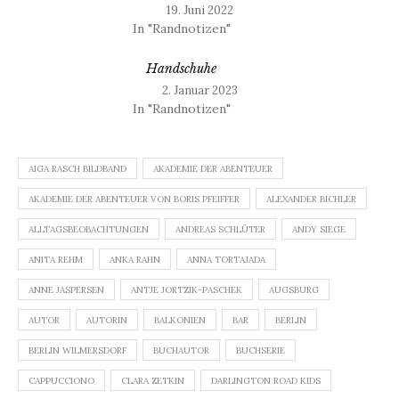
19. Juni 2022
In "Randnotizen"
Handschuhe
2. Januar 2023
In "Randnotizen"
AIGA RASCH BILDBAND
AKADEMIE DER ABENTEUER
AKADEMIE DER ABENTEUER VON BORIS PFEIFFER
ALEXANDER BICHLER
ALLTAGSBEOBACHTUNGEN
ANDREAS SCHLÜTER
ANDY SIEGE
ANITA REHM
ANKA RAHN
ANNA TORTAJADA
ANNE JASPERSEN
ANTJE JORTZIK-PASCHEK
AUGSBURG
AUTOR
AUTORIN
BALKONIEN
BAR
BERLIN
BERLIN WILMERSDORF
BUCHAUTOR
BUCHSERIE
CAPPUCCIONO
CLARA ZETKIN
DARLINGTON ROAD KIDS