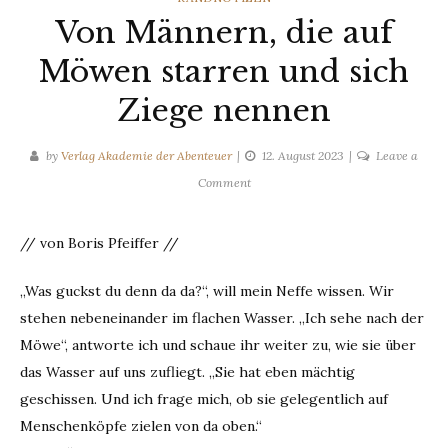
Von Männern, die auf
Möwen starren und sich
Ziege nennen
by
Verlag Akademie der Abenteuer
12. August 2023
Leave a
on
Comment
Von
Männern,
// von Boris Pfeiffer //
die
auf
„Was guckst du denn da da?“, will mein Neffe wissen. Wir
Möwen
stehen nebeneinander im flachen Wasser. „Ich sehe nach der
starren
und
Möwe“, antworte ich und schaue ihr weiter zu, wie sie über
sich
das Wasser auf uns zufliegt. „Sie hat eben mächtig
Ziege
geschissen. Und ich frage mich, ob sie gelegentlich auf
nennen
Menschenköpfe zielen von da oben.“