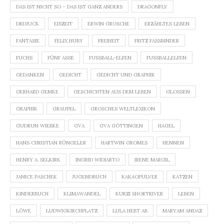
DAS IST NICHT SO – DAS IST GANZ ANDERS
DRAGONFLY
DRDJUCK
EISZEIT
ERWIN GROSCHE
ERZÄHLTES LEBEN
FANTASIE
FELIX HUBY
FREIHEIT
FRITZ FASSBINDER
FUCHS
FÜNF ASSE
FUSSBALL-ELFEN
FUSSBALLELFEN
GEDANKEN
GEDICHT
GEDICHT UND GRAPHIK
GERHARD GEMKE
GESCHICHTEN AUS DEM LEBEN
GLOSSEN
GRAPHIK
GRAUPEL
GROSCHES WELTLEXIKON
GUDRUN WIEBKE
GVA
GVA GÖTTINGEN
HAGEL
HANS CHRISTIAN RÜNGELER
HARTWIN GROMES
HENNEN
HENRY A. SELKIRK
INGRID WIDIARTO
IRENE MARGIL
JANICE PASCHEK
JUGENDBUCH
KAKAOPULVER
KATZEN
KINDERBUCH
KLIMAWANDEL
KURZI SHORTRIVER
LEBEN
LÖWE
LUDWIGKIRCHPLATZ
LULA HEBT AB
MARYAM ANDAZ