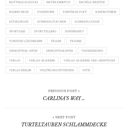
MATTHIAS BOGUCKI
METIN KIRIMTAY
MICHÈLE MEISTER
NASRIN SIEGE
PADERBORN
PAINTRESS POET
RANDNOTIZEN
RÄTSELFRAGE
SCHNEEFLÖCKCHEN
SCHNEEFLOCKEN
SPORTASSE
STORYTELLING
SUPERMARKT
TORSTEN LÖSCHMANN
TRAUM
TRÄUME
UNSICHTBAR-AFFEN
UNSICHTBARAFFEN
VERÄNDERUNG
VERLAG
VERLAG AKADEMIE
VERLAG AKADEMIE-DER-ABENTEUER
VERLAG BERLIN
WELTBEOBACHTUNGEN
WITZ
Beitragsnavigation
PREVIOUS POST »
CARLINA’S WAY …
« NEXT POST
TURTELTAUBEN SCHLAMMDECKE