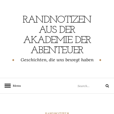
Skip
to
content
RANDNOTIZEN
AUS DER
AKADEMIE DER
ABENTEUER
Geschichten, die uns bewegt haben
Search
Menu
Search
for:
CATEGORIES
RANDNOTIZEN